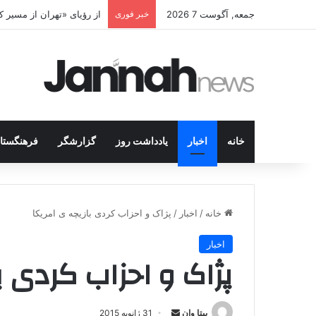
جمعه, آگوست 7 2026
خبر فوری
پژاک در پیچ آخر؛ قندیل ک
خانه
اخبار
یادداشت روز
گزارشگر
فرهنگستا
خانه
/
اخبار
/
پژاک و احزاب کردی بازیچه ی امریکا
اخبار
پژاک و احزاب کردی ب
بیتا وان
ا
31 ژانویه 2015