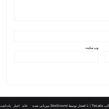
د
ر
ا
ط
ر
ا
ف
ک
و
ب
وب‌ سایت
ا
ن
ی
ه
م
چ
ن
ا
ن
ا
د
TieLab
| با افتخار توسط
SiteGround
میزبانی شده
خانه
اخبار
یادداشت 
ا