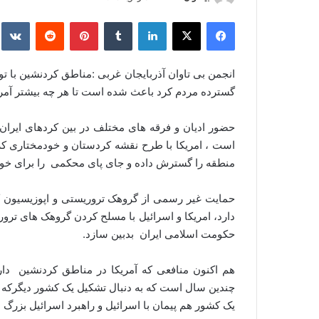
ر
فیس بوک
X
لینکدین
‫تامبلر
‫پین‌ترست
‫رددیت
kte
س
ا
ل
انجمن بی تاوان آذربایجان غربی :مناطق کردنشین با ت
ا
گسترده مردم کرد باعث شده است تا هر چه بیشتر آمریک
ی
م
حضور ادیان و فرقه های مختلف در بین کردهای ایران ،
ی
است ، امریکا با طرح نقشه کردستان و خودمختاری کر
ل
منطقه را گسترش داده و جای پای محکمی را برای خود
حمایت غیر رسمی از گروهک تروریستی و اپوزیسیون کرد
دارد، امریکا و اسرائیل با مسلح کردن گروهک های ترو
حکومت اسلامی ایران بدبین سازد.
هم اکنون منافعی که آمریکا در مناطق کردنشین دارد 
چندین سال است که به دنبال تشکیل یک کشور دیگرکه ب
یک کشور هم پیمان با اسرائیل و راهبرد اسرائیل بزرگ 