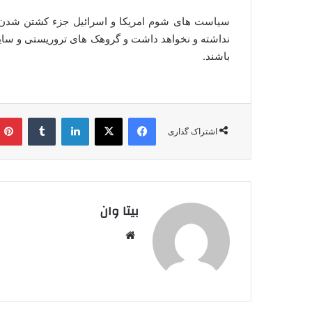
سیاست های شوم امریکا و اسرائیل جزء کشتن شدن ت
نداشته و نخواهد داشت و گروهک های تروریستی و سای
باشند.
فیس بوک
X
لینکدین
‫تامبلر
اشتراک گذاری
بیتا وان
وبس
ایت