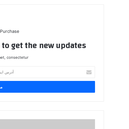
 Purchase
t to get the new updates!
et, consectetur.
آ
د
ر
س
ا
ی
م
ی
ل
ی
خ
ا