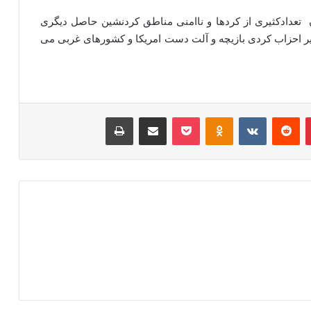
عدادکثیری از کردها و ناامنی مناطق کردنشین حاصل دیگری
ر احزاب کردی بازیچه و آلت دست امریکا و کشورهای غربی می
‫پین‌ترست
‫رددیت
‫VKontakte
‫Odnoklassniki
پاکت
اشتراک گذاری از طریق ایمیل
چاپ