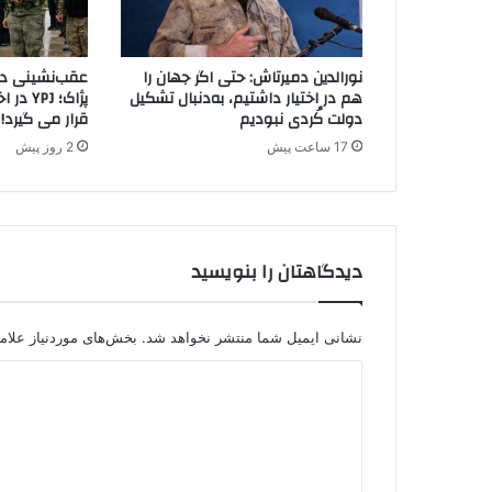
ت
ی
ک
نورالدین دمیرتاش: حتی اگر جهان را
عقب‌نشینی دیگ
خ
هم در اختیار داشتیم، به‌دنبال تشکیل
پژاک؛ J
ل
دولت کُردی نبودیم
قرار می گیرد!
ق
17 ساعت پیش
2 روز پیش
ه
ا
ن
م
ی
دیدگاهتان را بنویسید
ت
و
ا
ن
نشانی ایمیل شما منتشر نخواهد شد.
بخش‌های موردنیاز علام
د
د
ح
د
ی
ن
د
ص
ا
گ