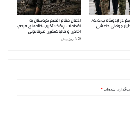
د
د
ر
ر در اردوگاه پ.ک.ک/
اذعان مقام اقلیم کردستان به
س
YP در اختیار جولانی داعشی
اقدامات پ‌ک‌ک؛ تخریب خانه‌های مردم،
و
اخاذی و مالیات‌گیری غیرقانونی
ر
3 روز پیش
ی
ه
:
د
ر
گ
ی
ر
ی
ت‌گذاری شده‌اند
*
ب
ا
د
ا
ع
ش