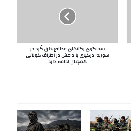
ن
گ
و
ی
ی
گ
ا
سخنگوی یگانهای مدافع خلق کُرد در
ن
سوریه: درگیری با داعش در اطراف کوبانی
ه
همچنان ادامه دارد
ا
ی
م
د
ا
ف
ع
خ
ل
ق
کُ
ر