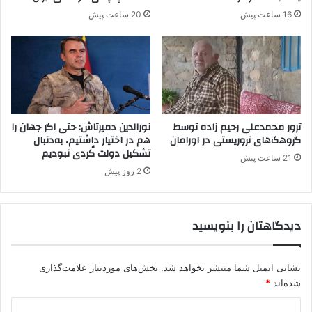
ا
و
16 ساعت پیش
20 ساعت پیش
ن
ا
س
ت
ا
ر
ش
ف
ا
ترور محمدعلی رحیم زاده توسط
نورالدین دمیرتاش: حتی اگر جهان را
ب
گروهک‌های تروریستی در اورامان
هم در اختیار داشتیم، به‌دنبال
تشکیل دولت کُردی نبودیم
ر
21 ساعت پیش
ا
2 روز پیش
ی
ط
ا
دیدگاهتان را بنویسید
ل
ب
ا
نشانی ایمیل شما منتشر نخواهد شد.
بخش‌های موردنیاز علامت‌گذاری
ن
ی
شده‌اند
*
ش
د
د