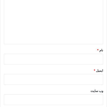
!
ی
!
د
!
گ
ا
ه
*
نام
*
ایمیل
*
وب‌ سایت