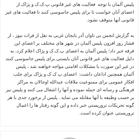
ا
پلیس آلمان با توجه فعالیت های غیر قانونی پ.ک.ک و پژاک از
ل
اعضای آنان خواست تا برای پلیس جاسوسی کنند تا فعالیت های غیر
ا
قانونی آنها متوقف نشود.
ی
م
به گزارش انجمن بی تاوان آذر بایجان غربی به نقل از فرات نیوز ، از
ی
فشار روز افزون پلیس آلمان در شهر های مختلف بر اعضای این
ل
فرقه خبر داد؛ پلیس آلمان به اعضای پ.ک.ک و پژاک اعلام کرد، به
دلیل فعالیت های غیر قانونی آنان بایستی برای پلیس جاسوسی کنند
در غیر این صورت با مشکلات اقامتی مواجه خواهند شد ، پلیس
آلمان همچنین اذاعان داشت: اعضای پ ک ک و پژاک برای جلب
افکار عمومی برای ممنوعیت ملاقات عبدالله اوجالان به مراکز
فرهنگی و رسانه ای حمله نموده و آنها را اشغال می کنند و پلیس نیز
بر حسب وظیفه با آنها مقابله می نماید . پلیس از برخورد جدی با هر
گونه تحریکات تروریستی خبر داده و این گونه رفتار ها را اعمال
تروریستی عنوان کرده است.