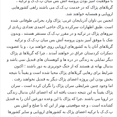
با موفقیت آمیز بودن پروسه آتش بس میان پ.ک.ک و ترکیه ،
ا
گریلاهای پژاک که در خدمت پ.ک.ک می باشند راهی کشورهایی
ی
اروپایی و همسایه خواهند شد.
م
انجمن بی تاوان آذربایجان غربی: پژاک وارد بحرانی طوفانی شده
ی
است .طبق اظهارات سرکرده پژاک حاجی احمدی تعدادی زیادی از
ل
نیروهای پژاک در ترکیه و در مقرر پ.ک.ک مستقر هستند ، وبدون
شک با موفق آمیز بدون پروسه آتش بس میان پ.ک.ک و ترکیه
گریلاهای آنان یا به کشورهای اروپایی روی خواهند برد ، و یا عضویت
دمکرات کردستان عراق در خواهند آمدند ، چرا که گریلاها ی پژاک
دیگر تمایلی به زندگی در دره ها و کوهستان های قندیل نمی باشد و
بدنبال بهانه ی هستند که از جنگ خونریزی به دور باشند ؛ اکنون
شرایط برای رهایی گریلاهای پژاک محیا شده است و یقیناً با نتیجه
بخش بودن این پروژه اعضای پژاک دیگر به قندیل نخواهند رفت .
اما وجود چنین شرایطی سران پژاک را نگران کرده است ، سران
پژاک یقیناً به این نتیجه دست یافته اند که اعضای آنان بدنبال زندگی
در اروپا می باشند ،چرا که پژاک با این وعده دورغین آنان را به قندیل
کشانده است ، و چه موقعیتی بهتر از این که با صلح و آتش بس
پ.ک.ک با ترکیه اعضای پژاک به کشورهای اروپایی و سایر کشورها