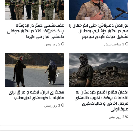
ا
ا
ن
ن
ب
پ
ا
.
نورالدین دمیرتاش: حتی اگر جهان را
عقب‌نشینی دیگر در اردوگاه
ل
ک
هم در اختیار داشتیم، به‌دنبال
پ.ک.ک/پژاک؛ YPJ در اختیار جولانی
ا
.
تشکیل دولت کُردی نبودیم
داعشی قرار می گیرد!
گ
ک
3 ساعت پیش
2 روز پیش
ر
ا
ف
ز
ت
ر
و
ی
ک
ر
د
اذعان مقام اقلیم کردستان به
همکاری ایران، ترکیه و عراق برای
اقدامات پ‌ک‌ک؛ تخریب خانه‌های
مقابله با گروه‌های تجزیه‌طلب
د
مردم، اخاذی و مالیات‌گیری
و
3 روز پیش
غیرقانونی
ل
ت
2 روز پیش
ا
ر