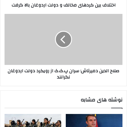
اختلاف بین کردهای مخالف و دولت اردوغان بالا گرفت
ر
ک
د
ر
ک
د
ص
ن
ه
ل
ی
ا
ا
د
ی
ح
م
ا
خ
ل
ا
د
ل
ی
ف
ن
صلاح الدین دمیرتاش: سران پ.ک.ک از رویکرد دولت اردوغان
و
د
نگرانند
د
م
و
ی
ل
ر
ت
ت
نوشته های مشابه
ا
ا
ر
ش
د
:
و
س
غ
ر