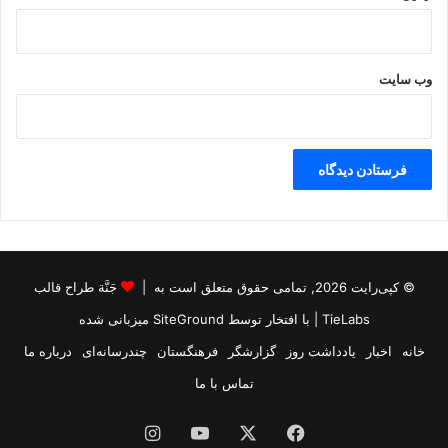
وب‌ سایت
© کپی‌رایت 2026, تمامی حقوق متعلق است به |
جَنَّة طراح قالب
TieLabs
| با افتخار توسط
SiteGround
میزبانی شده
خانه
اخبار
یادداشت روز
گزارشگر
فرهنگستان
چندرسانه‌ای
درباره ما
تماس با ما
فیس
X
یوتیوب
اینستاگرام