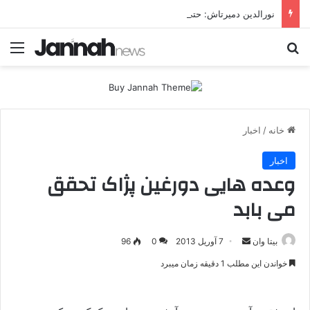
نورالدین دمیرتاش: حتی اگر جهان را هم در اختیار داشتیم، به‌دنبال تشکیل دولت کُردی نبودیم
جستجو برای
منو
خانه
/
اخبار
اخبار
وعده هایی دورغین پژاک تحقق
می بابد
بیتا وان
ا
7 آوریل 2013
0
96
ر
خواندن این مطلب 1 دقیقه زمان میبرد
س
ا
ل