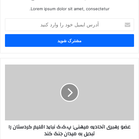
Lorem ipsum dolor sit amet, consectetur.
آ
د
ر
س
ا
ی
م
ی
ع
ل
ض
خ
و
و
ر
د
ه
ر
ب
ا
ر
و
ی
ا
ا
عضو رهبری اتحادیه‌ میهنی: پ.ک.ک نباید اقلیم کردستان را
ر
ت
تبدیل به‌ میدان جنگ کند
د
ح
ک