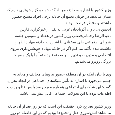
ا
ل
وزیر کشور با اشاره به حادثه مهاباد گفت: بنده گزارش‌هایی دارم که
ا
نشان می‌دهد در جریان تجمع آن حادثه برخی افراد مسلح حضور
ی
داشتند و منتظر فرصت بودند.
م
انجمن بی تاوان آذربایجان غربی به نقل از خبرگزاری فارس
ی
،عبدالرضا رحمانی‌فضلی وزیر کشور در هفتاد و سومین جلسه
ل
شورای اجتماعی طی سخنانی با اشاره به حادثه مهاباد اظهار،
داشت: بنده تأکید می‌کنم اگر در حادثه مهاباد خویشتن‌داری نیروی
انتظامی و مدیریت و تدبیر سر صحنه نبود حتماً ما با یک مصیبت
بزرگی روبرو می‌شدیم.
وی با بیان اینکه در آن منطقه حضور نیروهای مخالف و معاند به
چشم می‌خورد با اشاره به تأثیر شبکه‌های اجتماعی در ایجاد بحران،
گفت: این شبکه‌های اجتماعی همواره مورد رصد پلیس فتا و وزارت
اطلاعات بوده تا این تحولات اجتماعی قابل پیش‌بینی باشد.
وزیر کشور تصریح کرد: حقیقت این است که دو روز بعد از آن حادثه
ما شاهد آتش‌سوزی‌ هتل و تجمع‌ها بودیم که در این فاصله دو روز