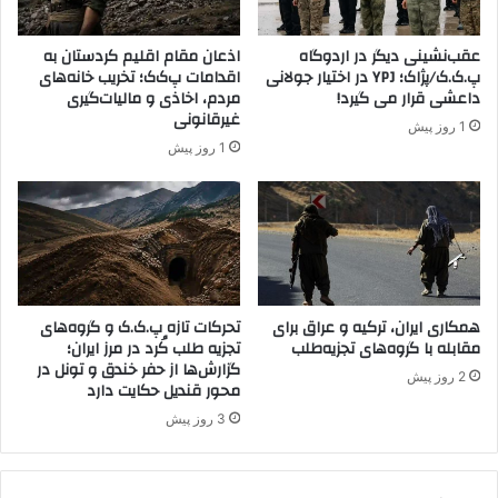
ل
ی
ی
ر
عقب‌نشینی دیگر در اردوگاه
اذعان مقام اقلیم کردستان به
م
س
پ.ک.ک/پژاک؛ YPJ در اختیار جولانی
اقدامات پ‌ک‌ک؛ تخریب خانه‌های
ک
ا
داعشی قرار می گیرد!
مردم، اخاذی و مالیات‌گیری
ر
ن
غیرقانونی
1 روز پیش
د
ه
1 روز پیش
س
م
ت
ل
ا
ی
ن
:
ر
ص
ا
د
ت
ا
ب
همکاری ایران، ترکیه و عراق برای
تحرکات تازه پ.ک.ک و گروه‌های
و
مقابله با گروه‌های تجزیه‌طلب
تجزیه طلب کُرد در مرز ایران؛
د
س
گزارش‌ها از حفر خندق و تونل در
ی
ی
2 روز پیش
محور قندیل حکایت دارد
ل
م
ب
ا
3 روز پیش
ه‌
ی
م
م
ی
ه