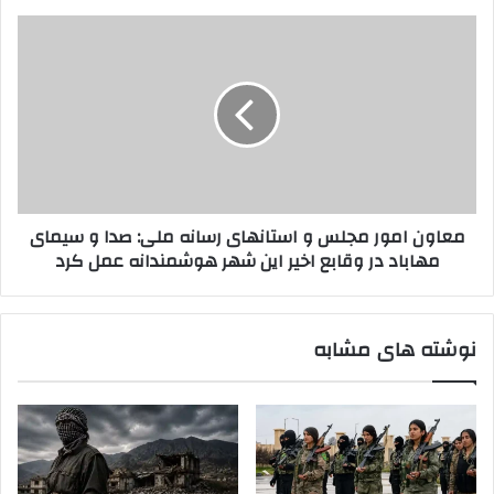
ا
ن
د
م
ی
ی
ع
د
ه‌
ا
م
و
ی
ن
ه
ا
ن
م
ی
و
:
ر
معاون امور مجلس و استانهای رسانه ملی: صدا و سیمای
پ
م
مهاباد در وقابع اخیر این شهر هوشمندانه عمل کرد
.
ج
ک
ل
.
س
ک
و
نوشته های مشابه
ن
ا
ب
س
ا
ت
ی
ا
د
ن
ا
ه
ق
ا