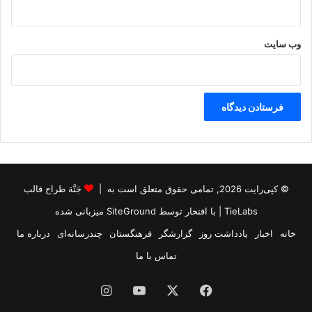
ه
و
ش
وب‌ سایت
م
ن
د
ا
ن
ه
ع
م
ل
ک
© کپی‌رایت 2026, تمامی حقوق متعلق است به |
جَنَّة طراح قالب
ر
د
TieLabs
| با افتخار توسط
SiteGround
میزبانی شده
خانه
اخبار
یادداشت روز
گزارشگر
فرهنگستان
چندرسانه‌ای
درباره ما
تماس با ما
فیس
X
یوتیوب
اینستاگرام