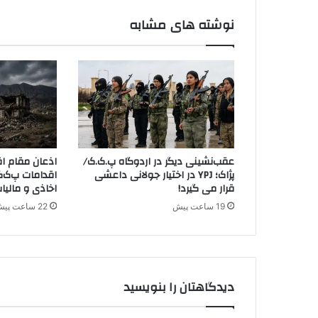
ن
د
نوشته های مشابه
گ
ی
پ
.
ک
.
ک
د
ر
عقب‌نشینی دیگر در اردوگاه پ.ک.ک/
اذعان مقام اق
ت
پژاک؛ YPJ در اختیار جولانی داعشی
اقدامات پ‌ک‌ک
ر
قرار می گیرد!
اخاذی و مالیا
ک
19 ساعت پیش
22 ساعت پیش
ی
ه
ت
ر
ک
دیدگاهتان را بنویسید
ی
ه