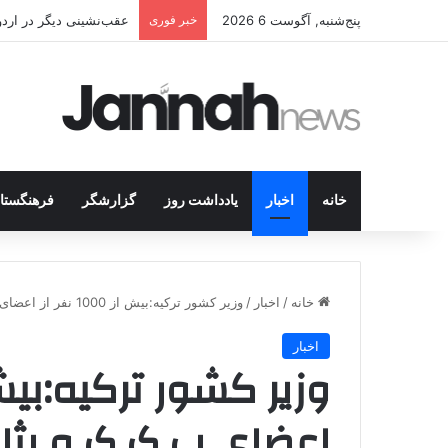
پنج‌شنبه, آگوست 6 2026
خبر فوری
عقب‌نشینی دیگر در اردوگاه پ.ک.ک/پژاک؛ YPJ د
خانه
اخبار
یادداشت روز
گزارشگر
فرهنگستا
خانه
/
اخبار
/
وزیر کشور ترکیه:بیش از 1000 نفر از اعضای پ.ک.ک و پژاک کودک و نوجوان هستند
اخبار
اعضای پ.ک.ک و پژا