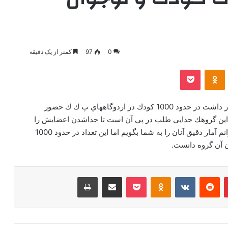
0
97
کمتر از یک دقیقه
‫VKonta
‫Odnoklassniki
پاکت
ادريس نعيم شاهين” وزير كشور تركيه روز گذشته اظهار داشت در حدود 1000 كودك در اردوگاههاي پ ك ك حضور
ود:”اين گروهك جدايي طلب در پي آن است تا جداشدن اعضايش را
با عضو گيري از كودكان جبران كند.” وي گفت:”نمي توانم آمار دقيق آنان را به شما بگويم اما اين تعداد در حدود 1000
ن آن گروه دانست.
‫پین‌ترست
‫رددیت
‫VKontakte
‫Odnoklassniki
پاکت
اشتراک گذاری از طریق ایمیل
چاپ