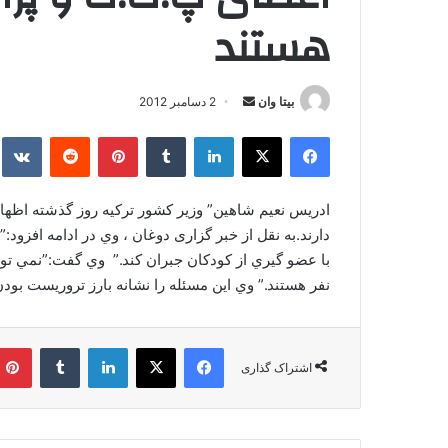
هستند
بیتا وان
ا
2 دسامبر 2012
ر
فیس بوک
X
لینکدین
‫تامبلر
‫پین‌ترست
‫رددیت
kte
س
ا
ل
ا
دارند.به نقل از خبر گزاری دوغان ، وي در ادامه افز
ی
م
نفر هستند.” وي اين مسئله را نشانه بارز تروريست بود
ی
ل
فیس بوک
X
لینکدین
‫تامبلر
اشتراک گذاری