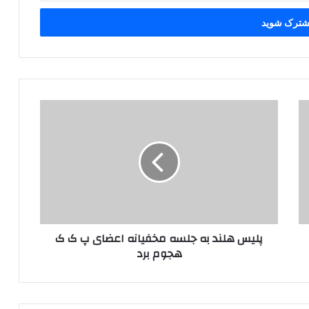
پ
ل
ی
س
ه
ل
ن
د
ب
پلیس هلند به جلسه مخفیانه اعضای پ ک ک
ه
هجوم برد
ج
ل
س
ه