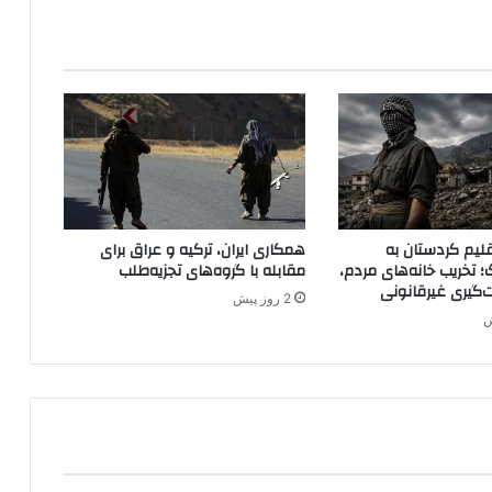
م
خ
ف
ی
ا
ن
ه
ا
ع
ض
ا
لیم کردستان به
همکاری ایران، ترکیه و عراق برای
ی
؛ تخریب خانه‌های مردم،
مقابله با گروه‌های تجزیه‌طلب
پ
ت‌گیری غیرقانونی
2 روز پیش
ک
ک
ه
ج
و
م
ب
ر
د