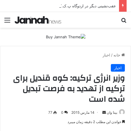
عقب‌نشینی دیگر در اردوگاه پ.ک.ک/پژاک؛ YPJ در اختیار جولانی داعشی قرار می گیرد!
جستجو برای
منو
خانه
/
اخبار
اخبار
وزیر انرژی ترکیه: کوه قندیل برای
ترکیه از تهدید به فرصت تبدیل
شده است
بیتا وان
ا
14 مارس 2015
0
77
ر
خواندن این مطلب 2 دقیقه زمان میبرد
س