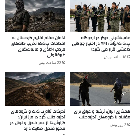
ب
ط
ی
ق
ک
ه
ه
ب
ع
ا
ب
د
عقب‌نشینی دیگر در اردوگاه
اذعان مقام اقلیم کردستان به
د
ا
پ.ک.ک/پژاک؛ YPJ در اختیار جولانی
اقدامات پ‌ک‌ک؛ تخریب خانه‌های
ا
ع
داعشی قرار می گیرد!
مردم، اخاذی و مالیات‌گیری
ل
ش
غیرقانونی
18 ساعت پیش
ل
م
22 ساعت پیش
ه
ی
ا
ج
و
ن
ج
گ
ا
ی
ل
م
ا
/
ن
همکاری ایران، ترکیه و عراق برای
تحرکات تازه پ.ک.ک و گروه‌های
ت
مقابله با گروه‌های تجزیه‌طلب
تجزیه طلب کُرد در مرز ایران؛
ت
ن
گزارش‌ها از حفر خندق و تونل در
ع
ه
2 روز پیش
محور قندیل حکایت دارد
ی
ا
ی