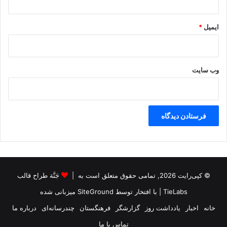
ی
A
ایمیل
*
K
P
خ
و
وب‌ سایت
ا
ه
د
ش
د
© کپی‌رایت 2026, تمامی حقوق متعلق است به |
جَنَّة طراح قالب
TieLabs
| با افتخار توسط
SiteGround
میزبانی شده
خانه
اخبار
یادداشت روز
گزارشگر
فرهنگستان
چندرسانه‌ای
درباره ما
تماس با ما