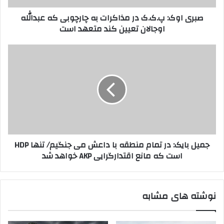
ا
پ
صبری اوک: پ.ک.ک در مذاکرات به چارچوبی که عبدالله
ر
.
اوجالان تعیین کند متعهد است
د
ک
ک
.
ن
ک
ج
ی
د
م
د
ر
ی
م
ل
ذ
ب
ا
ا
ک
ی
ر
ک
ا
:
جمیل بایک: در تمام منطقه با داعش می جنگیم/ تنها HDP
ت
د
است که مانع اقتدارگرایی AKP خواهد شد
ب
ر
ه
ت
چ
م
ا
ا
نوشته های مشابه
ر
م
چ
م
و
ن