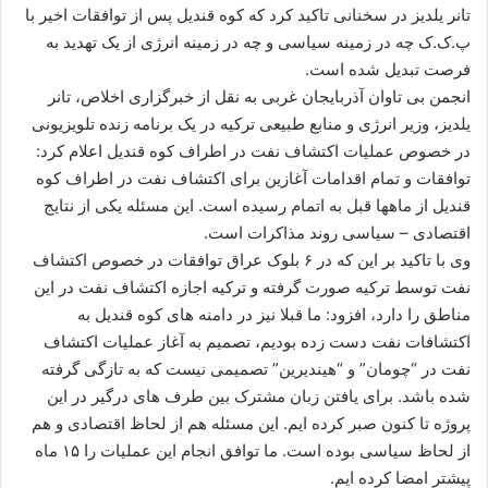
ا
تانر یلدیز در سخنانی تاکید کرد که کوه قندیل پس از توافقات اخیر با
ل
پ.ک.ک چه در زمینه سیاسی و چه در زمینه انرژی از یک تهدید به
ا
فرصت تبدیل شده است.
ی
انجمن بی تاوان آذربایجان غربی به نقل از خبرگزاری اخلاص، تانر
م
یلدیز، وزیر انرژی و منابع طبیعی ترکیه در یک برنامه زنده تلویزیونی
ی
در خصوص عملیات اکتشاف نفت در اطراف کوه قندیل اعلام کرد:
ل
توافقات و تمام اقدامات آغازین برای اکتشاف نفت در اطراف کوه
قندیل از ماهها قبل به اتمام رسیده است. این مسئله یکی از نتایج
اقتصادی – سیاسی روند مذاکرات است.
وی با تاکید بر این که در ۶ بلوک عراق توافقات در خصوص اکتشاف
نفت توسط ترکیه صورت گرفته و ترکیه اجازه اکتشاف نفت در این
مناطق را دارد، افزود: ما قبلا نیز در دامنه های کوه قندیل به
اکتشافات نفت دست زده بودیم، تصمیم به آغاز عملیات اکتشاف
نفت در “چومان” و “هیندیرین” تصمیمی نیست که به تازگی گرفته
شده باشد. برای یافتن زبان مشترک بین طرف های درگیر در این
پروژه تا کنون صبر کرده ایم. این مسئله هم از لحاظ اقتصادی و هم
از لحاظ سیاسی بوده است. ما توافق انجام این عملیات را ۱۵ ماه
پیشتر امضا کرده ایم.