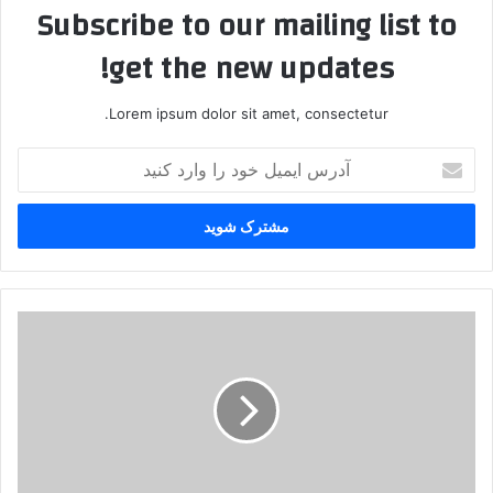
Subscribe to our mailing list to
get the new updates!
Lorem ipsum dolor sit amet, consectetur.
آ
د
ر
س
ا
ی
م
ی
ص
ل
ب
خ
ر
و
ی
د
ا
ر
و
ا
ک
و
: