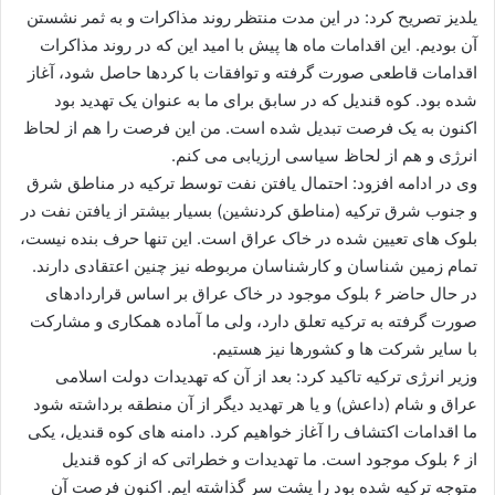
یلدیز تصریح کرد: در این مدت منتظر روند مذاکرات و به ثمر نشستن
آن بودیم. این اقدامات ماه ها پیش با امید این که در روند مذاکرات
اقدامات قاطعی صورت گرفته و توافقات با کردها حاصل شود، آغاز
شده بود. کوه قندیل که در سابق برای ما به عنوان یک تهدید بود
اکنون به یک فرصت تبدیل شده است. من این فرصت را هم از لحاظ
انرژی و هم از لحاظ سیاسی ارزیابی می کنم.
وی در ادامه افزود: احتمال یافتن نفت توسط ترکیه در مناطق شرق
و جنوب شرق ترکیه (مناطق کردنشین) بسیار بیشتر از یافتن نفت در
بلوک های تعیین شده در خاک عراق است. این تنها حرف بنده نیست،
تمام زمین شناسان و کارشناسان مربوطه نیز چنین اعتقادی دارند.
در حال حاضر ۶ بلوک موجود در خاک عراق بر اساس قراردادهای
صورت گرفته به ترکیه تعلق دارد، ولی ما آماده همکاری و مشارکت
با سایر شرکت ها و کشورها نیز هستیم.
وزیر انرژی ترکیه تاکید کرد: بعد از آن که تهدیدات دولت اسلامی
عراق و شام (داعش) و یا هر تهدید دیگر از آن منطقه برداشته شود
ما اقدامات اکتشاف را آغاز خواهیم کرد. دامنه های کوه قندیل، یکی
از ۶ بلوک موجود است. ما تهدیدات و خطراتی که از کوه قندیل
متوجه ترکیه شده بود را پشت سر گذاشته ایم. اکنون فرصت آن