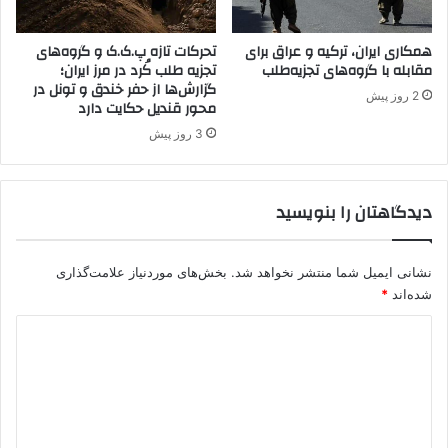
ر
ی
د
ر
"
همکاری ایران، ترکیه و عراق برای
تحرکات تازه پ.ک.ک و گروه‌های
و
مقابله با گروه‌های تجزیه‌طلب
تجزیه طلب کُرد در مرز ایران؛
"
ه
گزارش‌ها از حفر خندق و تونل در
ا
2 روز پیش
محور قندیل حکایت دارد
ی
ا
3 روز پیش
ر
ت
ش
دیدگاهتان را بنویسید
ت
ر
ک
نشانی ایمیل شما منتشر نخواهد شد.
بخش‌های موردنیاز علامت‌گذاری
ی
شده‌اند
*
ه
د
ی
د
گ