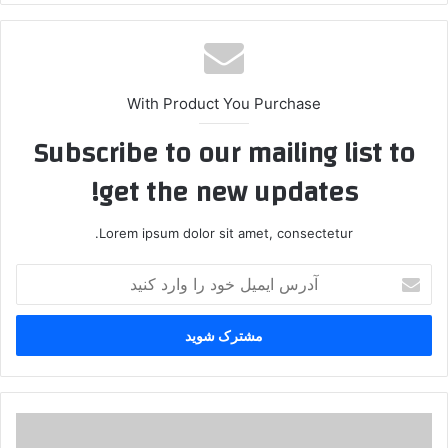
With Product You Purchase
Subscribe to our mailing list to
get the new updates!
Lorem ipsum dolor sit amet, consectetur.
آ
د
ر
س
ا
ی
م
ی
ر
ل
و