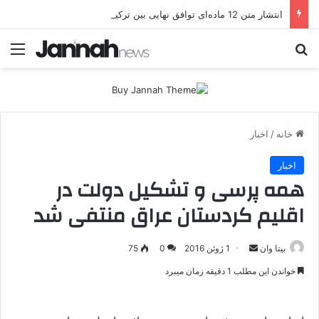
انتشار متن 12 ماده‌ای توافق نهایی بین ترکیه و پ.ک.ک
جستجو برای
منو
خانه
/
اخبار
اخبار
همه پرسی و تشکیل دولت در
اقلیم کردستان عراق منتفی شد
بیتا وان
ا
1 ژوئن 2016
0
75
ر
خواندن این مطلب 1 دقیقه زمان میبرد
س
ا
ل