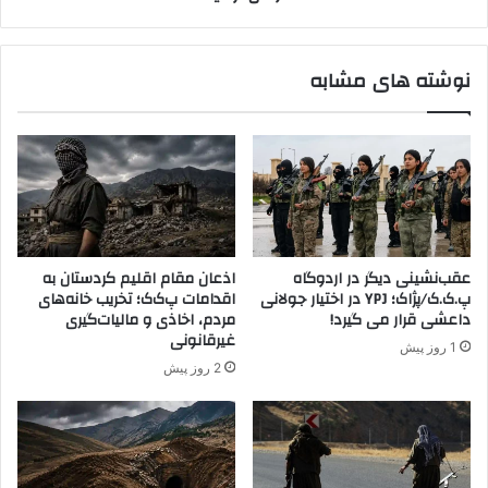
"
ن
ب
د
ژ
ه
نوشته های مشابه
ی
پ
م
.
ه
ک
ا
.
ب
ک
ا
د
د
ر
،
ن
ب
ص
عقب‌نشینی دیگر در اردوگاه
اذعان مقام اقلیم کردستان به
ژ
ی
پ.ک.ک/پژاک؛ YPJ در اختیار جولانی
اقدامات پ‌ک‌ک؛ تخریب خانه‌های
ی
ب
داعشی قرار می گیرد!
مردم، اخاذی و مالیات‌گیری
خ
ی
غیرقانونی
1 روز پیش
ه
ن
2 روز پیش
ل
ت
ک
و
ی
س
ک
ط
و
ن