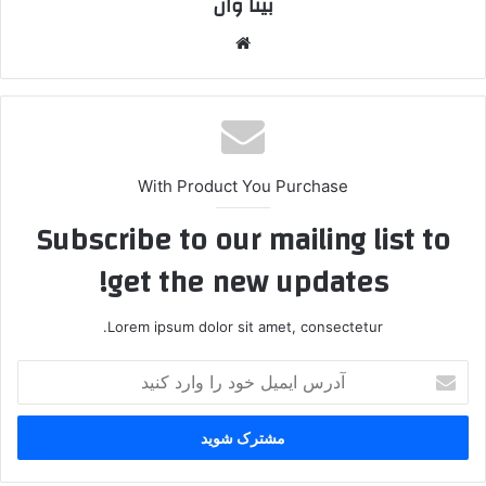
بیتا وان
وبس
ایت
With Product You Purchase
Subscribe to our mailing list to
get the new updates!
Lorem ipsum dolor sit amet, consectetur.
آ
د
ر
س
ا
ی