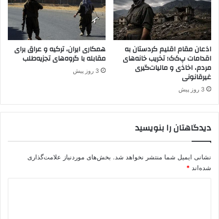
ک
ب
ن
د
ا
ا
ن
ل
د
ل
اذعان مقام اقلیم کردستان به
همکاری ایران، ترکیه و عراق برای
ش
اقدامات پ‌ک‌ک؛ تخریب خانه‌های
مقابله با گروه‌های تجزیه‌طلب
ه
مردم، اخاذی و مالیات‌گیری
م
ا
3 روز پیش
غیرقانونی
ن
و
ا
ج
3 روز پیش
ر
ا
و
ل
م
ا
دیدگاهتان را بنویسید
ی
ن
ه
ب
و
ه
نشانی ایمیل شما منتشر نخواهد شد.
بخش‌های موردنیاز علامت‌گذاری
س
ر
شده‌اند
*
ا
و
ک
ن
د
ن
د
ا
ی
ص
ن
ل
د