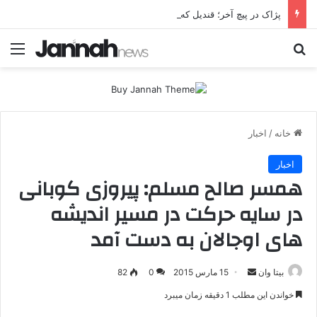
پژاک در پیچ آخر؛ قندیل که خاموش شود، شاخه ایرانی چه خواهد کرد؟
جستجو برای
منو
خانه
/
اخبار
اخبار
همسر صالح مسلم: پیروزی کوبانی
در سایه حرکت در مسیر اندیشه
های اوجالان به دست آمد
بیتا وان
ا
15 مارس 2015
0
82
ر
خواندن این مطلب 1 دقیقه زمان میبرد
س