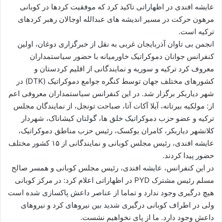
ا
عایشه افندی در اظهاراتی تاکید کرد که موفقیت کردها در کوبانی
ل
مرهون حرکت در مسیر اندیشه های عبدالله اوجالان رهبر کردهای
ا
ترکیه است.
ی
انجمن بی تاوان آذربایجان غربی به نقل از خبرگزاری دوغان، اولین
م
کنفرانس جوانان دموکراتیک خاورمیانه با حضور سیاستمداران
ی
معروف کرد ترکیه و سوریه و نمایندگانی از اقلیم کردستان و
ل
کشورهای مختلف جهان توسط کنگره جوامع دموکراتیک (DTK) در
شهر دیاربکر برگزار شد. در این کنفرانس سیاستمداران معروفی اعم
از: مولکیه بیرتانه، آیلا آکات آتا، صباحت تونجل، از نمایندگان مجلس
ترکیه و عضو حزب دموکراتیک خلق ها، گولتان کیشاناک، شهردار
کلانشهر دیاربکر، کامران یوکسک، رئیس حزب مناطق دموکراتیک،
عایشه افندی، رئیس مجلس کوبانی و نمایندگانی از ۱۵ کشور مختلف
حضور پیدا کردند.
در این کنفرانس، عایشه افندی، رئیس مجلس کوبانی و همسر صالح
مسلم رئیس مشترک PYD در اظهاراتی اعلام کرد: در مرکز کوبانی
هیچ درگیری وجود ندارد و تماما از عناصر داعش پاکسازی شده است
ولی در اطراف کوبانی درگیری شدید بین نیروهای کرد و نیروهای
داعش وجود دارد. ما از پای نخواهیم نشست.