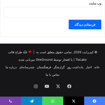
وب‌ سایت
© کپی‌رایت 2026, تمامی حقوق متعلق است به |
جَنَّة طراح قالب
TieLabs
| با افتخار توسط
SiteGround
میزبانی شده
خانه
اخبار
یادداشت روز
گزارشگر
فرهنگستان
چندرسانه‌ای
درباره ما
تماس با ما
فیس
X
یوتیوب
اینستاگرام
بوک