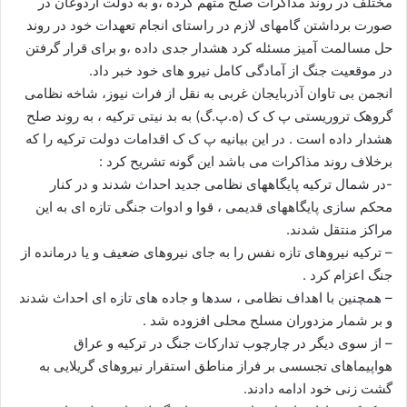
مختلف در روند مذاکرات صلح متهم کرده ،و به دولت اردوغان در
ا
صورت برداشتن گامهای لازم در راستای انجام تعهدات خود در روند
ی
حل مسالمت آمیز مسئله کرد هشدار جدی داده ،و برای قرار گرفتن
م
در موقعیت جنگ از آمادگی کامل نیرو های خود خبر داد.
ی
انجمن بی تاوان آذربایجان غربی به نقل از فرات نیوز، شاخه نظامی
ل
گروهک تروریستی پ ک ک (ه.پ.گ) به بد نیتی ترکیه ، به روند صلح
هشدار داده است . در این بیانیه پ ک ک اقدامات دولت ترکیه را که
برخلاف روند مذاکرات می باشد این گونه تشریح کرد :
-در شمال ترکیه پایگاههای نظامی جدید احداث شدند و در کنار
محکم سازی پایگاههای قدیمی ، قوا و ادوات جنگی تازه ای به این
مراکز منتقل شدند.
– ترکیه نیروهای تازه نفس را به جای نیروهای ضعیف و یا درمانده از
جنگ اعزام کرد .
– همچنین با اهداف نظامی ، سدها و جاده های تازه ای احداث شدند
و بر شمار مزدوران مسلح محلی افزوده شد .
– از سوی دیگر در چارچوب تدارکات جنگ در ترکیه و عراق
هواپیماهای تجسسی بر فراز مناطق استقرار نیروهای گریلایی به
گشت زنی خود ادامه دادند.