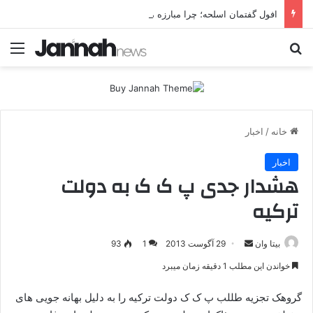
افول گفتمان اسلحه؛ چرا مبارزه مسلحانه در میان کردها اعتبار گذشته را ندارد؟
جستجو برای
منو
خانه
/
اخبار
اخبار
هشدار جدی پ ک ک به دولت
ترکیه
بیتا وان
ا
29 آگوست 2013
1
93
ر
خواندن این مطلب 1 دقیقه زمان میبرد
س
ا
گروهک تجزیه طللب پ ک ک دولت ترکیه را به دلیل بهانه جویی های
ل