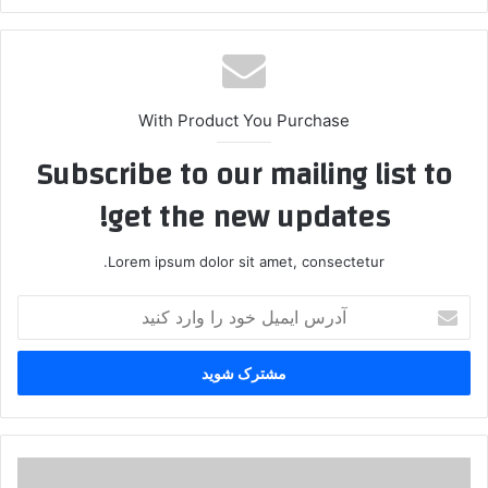
ایت
With Product You Purchase
Subscribe to our mailing list to
get the new updates!
Lorem ipsum dolor sit amet, consectetur.
آ
د
ر
س
ا
ی
م
ی
د