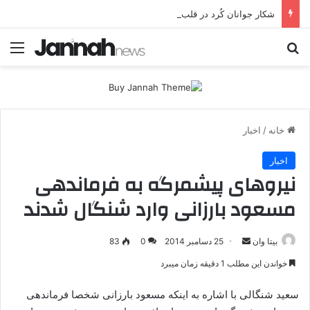
شکار جوانان کُرد در قلب اروپا؛ پ.ک.ک چگونه از آزادی‌های غرب برای تأمین نیروی انسانی سوءاستفاده می‌کند؟
جستجو برای
منو
خانه
/
اخبار
اخبار
نیروهای پیشمرگه به فرماندهی
مسعود بارزانی وارد شنگال شدند
بیتا وان
ا
25 دسامبر 2014
0
83
ر
خواندن این مطلب 1 دقیقه زمان میبرد
س
ا
سعید شنگالی با اشاره به اینکه مسعود بارزانی شخصا فرماندهی
ل