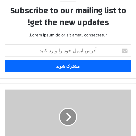
Subscribe to our mailing list to
get the new updates!
Lorem ipsum dolor sit amet, consectetur.
آ
د
ر
س
ا
ی
م
ی
پ
ل
ی
خ
ا
و
م
د
ت
ر
ا
ا
ز