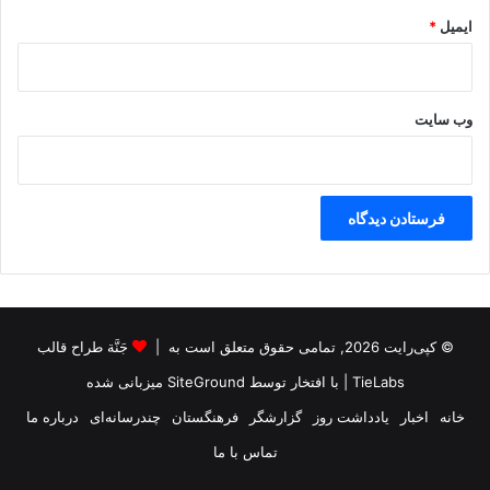
ایمیل
*
وب‌ سایت
© کپی‌رایت 2026, تمامی حقوق متعلق است به |
جَنَّة طراح قالب
TieLabs
| با افتخار توسط
SiteGround
میزبانی شده
خانه
اخبار
یادداشت روز
گزارشگر
فرهنگستان
چندرسانه‌ای
درباره ما
تماس با ما