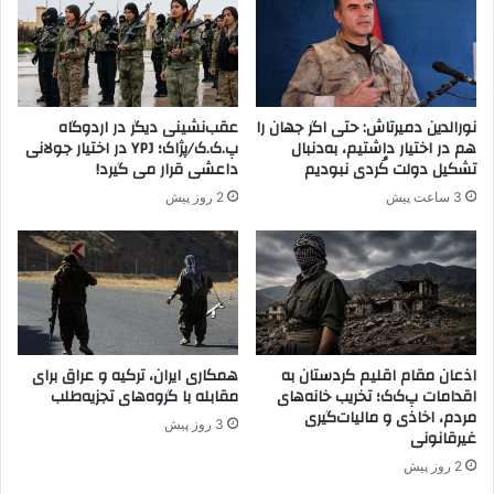
ا
ز
ف
ر
ا
نورالدین دمیرتاش: حتی اگر جهان را
عقب‌نشینی دیگر در اردوگاه
ر
هم در اختیار داشتیم، به‌دنبال
پ.ک.ک/پژاک؛ YPJ در اختیار جولانی
ا
تشکیل دولت کُردی نبودیم
داعشی قرار می گیرد!
ع
3 ساعت پیش
2 روز پیش
ض
ا
ی
د
ا
ع
ش
ب
اذعان مقام اقلیم کردستان به
همکاری ایران، ترکیه و عراق برای
اقدامات پ‌ک‌ک؛ تخریب خانه‌های
مقابله با گروه‌های تجزیه‌طلب
ه
مردم، اخاذی و مالیات‌گیری
ت
3 روز پیش
غیرقانونی
ر
ک
2 روز پیش
ی