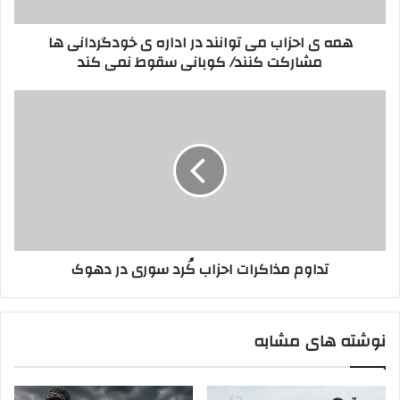
و
ا
ا
ب
همه ی احزاب می توانند در اداره ی خودگردانی ها
ر
م
مشارکت کنند/ کوبانی سقوط نمی کند
د
ی
ک
ت
ن
و
ت
ی
ا
د
د
ن
ا
ن
و
د
م
د
م
ر
ذ
ا
ا
د
ک
تداوم مذاکرات احزاب کُرد سوری در دهوک
ا
ر
ر
ا
ه
ت
ی
ا
نوشته های مشابه
خ
ح
و
ز
د
ا
گ
ب