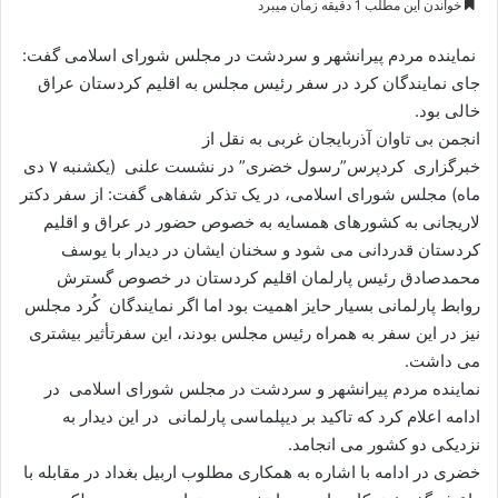
خواندن این مطلب 1 دقیقه زمان میبرد
س
ا
نماینده مردم پیرانشهر و سردشت در مجلس شورای اسلامی گفت:
ل
جای نمایندگان کرد در سفر رئیس مجلس به اقلیم کردستان عراق
ا
خالی بود.
ی
انجمن بی تاوان آذربایجان غربی به نقل از
م
خبرگزاری کردپرس”رسول خضری” در نشست علنی (یکشنبه ۷ دی
ی
ماه) مجلس شورای اسلامی، در یک تذکر شفاهی گفت: از سفر دکتر
ل
لاریجانی به کشورهای همسایه به خصوص حضور در عراق و اقلیم
کردستان قدردانی می شود و سخنان ایشان در دیدار با یوسف
محمدصادق رئیس پارلمان اقلیم کردستان در خصوص گسترش
روابط پارلمانی بسیار حایز اهمیت بود اما اگر نمایندگان کُرد مجلس
نیز در این سفر به همراه رئیس مجلس بودند، این سفرتأثیر بیشتری
می داشت.
نماینده مردم پیرانشهر و سردشت در مجلس شورای اسلامی در
ادامه اعلام کرد که تاکید بر دیپلماسی پارلمانی در این دیدار به
نزدیکی دو کشور می انجامد.
خضری در ادامه با اشاره به همکاری مطلوب اربیل بغداد در مقابله با