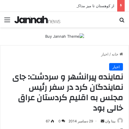
از کوهستان تا میز مذاکره؛ پژاک یک‌شبه «دموکرات» شد!
جستجو برای
منو
خانه
/
اخبار
اخبار
نماینده پیرانشهر و سردشت: جای
نمایندگان کرد در سفر رئیس
مجلس به اقلیم کردستان عراق
خالی بود
بیتا وان
ا
29 دسامبر 2014
0
67
ر