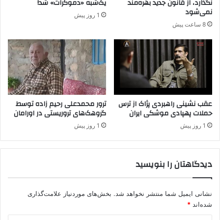
نگذارد، از قانون جدید بهره‌مند
یک‌شبه «دموکرات» شد!
و
د
نمی‌شود
1 روز پیش
ه
ا
8 ساعت پیش
ا
ل
ف
ل
ر
ه
ا
ا
ط
و
ی
ج
ک
ا
ر
ل
عقب نشینی راهبردی پژاک از ترس
ترور محمدعلی رحیم زاده توسط
د
حملات پهپادی موشکی ایران
گروهک‌های تروریستی در اورامان
ا
ن
1 روز پیش
1 روز پیش
د
ر
ب
دیدگاهتان را بنویسید
ی
ن
۱
نشانی ایمیل شما منتشر نخواهد شد.
بخش‌های موردنیاز علامت‌گذاری
۰
ش
شده‌اند
*
خ