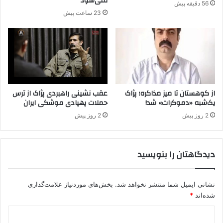
نمی‌شود
56 دقیقه پیش
س
ه
23 ساعت پیش
و
ا
ر
ن
ی
د
ه
ر
ا
ب
م
از کوهستان تا میز مذاکره؛ پژاک
عقب نشینی راهبردی پژاک از ترس
ب
یک‌شبه «دموکرات» شد!
حملات پهپادی موشکی ایران
ا
2 روز پیش
2 روز پیش
ر
ا
ن
دیدگاهتان را بنویسید
م
ی
ک
ن
نشانی ایمیل شما منتشر نخواهد شد.
بخش‌های موردنیاز علامت‌گذاری
د
شده‌اند
*
د