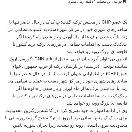
خواندن این مطلب 1 دقیقه زمان میبرد
س
ا
ل
یک عضو CHP در مجلس ترکیه گفت: پ.ک.ک در حال حاضر تنها با
ا
ساختارهای شهری خود در مراکز شهر دست به عملیات نظامی می
ی
زند. با آب شدن برف ها از ماه آوریل و باز شدن راه کوه ها اگر
م
پ.ک.ک دست به اقدامات نظامی در مرزهای ترکیه بزند کشور با
ی
فاجعه ای بزرگ روبه رو خواهد شد.
ل
انجمن بی تاوان آذربایجان غربی به نقل از CNNturk، گورسل ارول،
نماینده تونجلی (درسیم) در پارلمان ترکیه از حزب جمهوری خواه
خلق (CHP) در اظهاراتی عنوان کرد: پ.ک.ک در حال حاضر تنها با
ساختارهای شهری خود در مراکز شهر دست به عملیات نظامی می
زند. با آب شدن برف ها از ماه آوریل و باز شدن راه کوه ها اگر
پ.ک.ک دست به اقدامات نظامی در مرزهای ترکیه بزند کشور با
فاجعه ای بزرگ روبه رو خواهد شد.
وی در ادامه اظهارات خود تصریح کرد: در گذشته بزرگترین محدودیت
برای پ.ک.ک منبع انسانی بود. امروز در ترکیه هیچ گروه تروریستی با
محدودیت نیروی انسانی روبه رو نیست. زیرا بحران سوریه تامین