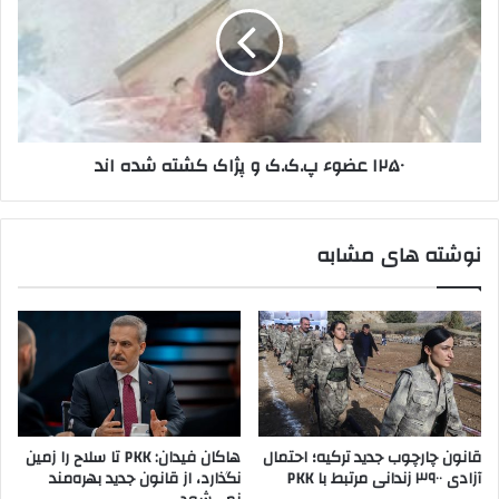
۵
ه
۰
د
ع
ا
ض
ع
و
ش
ء
م
پ
۱۲۵۰ عضوء پ.ک.ک و پژاک کشته شده اند
و
.
ا
ک
ض
.
ع
ک
نوشته های مشابه
ک
و
ر
پ
د
ژ
ه
ا
ا
ک
د
ک
ر
ش
ش
ت
م
ه
قانون چارچوب جدید ترکیه؛ احتمال
هاکان فیدان: PKK تا سلاح را زمین
ا
ش
آزادی ۳۹۰۰ زندانی مرتبط با PKK
نگذارد، از قانون جدید بهره‌مند
ل
د