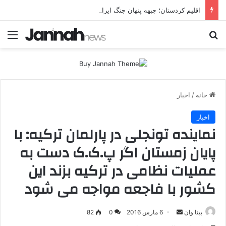
اقلیم کردستان؛ جبهه پنهان جنگ ایران و آمریکا یا هدف مستقل تهران؟ تهران چرا اربیل را زیر فشار موشکی و پهپادی قرار می‌دهد؟
جستجو برای
منو
خانه
/
اخبار
اخبار
نماینده تونجلی در پارلمان ترکیه: با
پایان زمستان اگر پ.ک.ک دست به
عملیات نظامی در ترکیه بزند این
کشور با فاجعه مواجه می شود
بیتا وان
ا
6 مارس 2016
0
82
ر