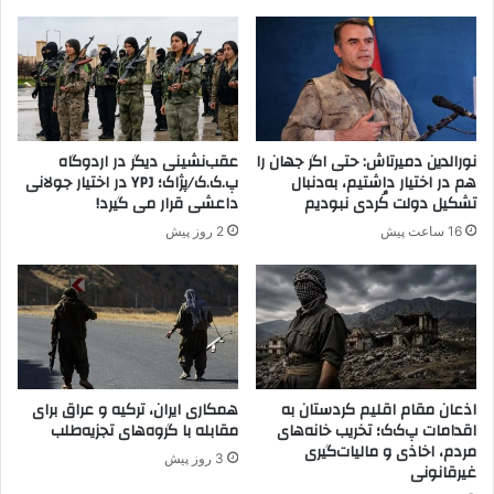
ش
ج
؛
د
د
د
م
د
ی
ر
ر
س
ت
و
نورالدین دمیرتاش: حتی اگر جهان را
عقب‌نشینی دیگر در اردوگاه
ا
ر
هم در اختیار داشتیم، به‌دنبال
پ.ک.ک/پژاک؛ YPJ در اختیار جولانی
ش
/
تشکیل دولت کُردی نبودیم
داعشی قرار می گیرد!
ح
ا
16 ساعت پیش
2 روز پیش
ا
ر
م
ت
ی
ش
م
ت
ب
ر
ا
ک
ر
ی
ز
ه
اذعان مقام اقلیم کردستان به
همکاری ایران، ترکیه و عراق برای
ا
اقدامات پ‌ک‌ک؛ تخریب خانه‌های
مقابله با گروه‌های تجزیه‌طلب
و
مردم، اخاذی و مالیات‌گیری
ت
ا
3 روز پیش
غیرقانونی
م
ر
س