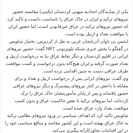
ا
ل
یکی از نمایندگان اتحادیه میهنی کردستان (یکیتی) مقایسه حضور
ا
نیروهای ترکیه و ایران در خاک عراق را نامناسب دانست و تاکید کرد
ی
که حضور نیروهای ترکیه در عراق غیرقانونی است، اما حضور ایران
م
با موافقت بغداد و اربیل بوده است.
ی
انجمن بی تاوان آذربایجان غربی به نقل از کردپرس: بختیار شاویس
ل
در گفتگو با بخش خبری شبکه تلویزیونی
NRT
گفت: حضور نیروهای
ایرانی در اقلیم کردستان و دیگر نقاط عراق بنا به درخواست اربیل و
بغداد صورت گرفته و ایران هیچ‌گاه بدون درخواست و کسب موافقت
طرف عراقی دست به چنین اقدامی نزده است.
وی گفت: نیروهای ایرانی پس از درخواست اربیل و بغداد و برای
مقابلە با داعش در کنار نیروهای پیشمرگ و دیگر نیروهای عراقی
حضور یافته‌اند و پس از پایان مأموریتشان خاک عراق را ترک
کرده‌اند، اما نیروهای ترکیه با نقض حاکمیت عراق و بدون کسب
موافقت بغداد وارد عراق شده است.
شاویس تاکید کرد که اهداف سیاسی در ورود نیروهای نظامی ترکیه
به خاک عراق نهفته است و این کشور مقاصد و منافع سیاسی خود را
در این اقدامات تجاوزکارانه پیگیری می‌کند.