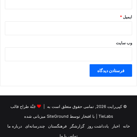
ایمیل
*
وب‌ سایت
© کپی‌رایت 2026, تمامی حقوق متعلق است به |
جَنَّة طراح قالب
TieLabs
| با افتخار توسط
SiteGround
میزبانی شده
خانه
اخبار
یادداشت روز
گزارشگر
فرهنگستان
چندرسانه‌ای
درباره ما
تماس با ما