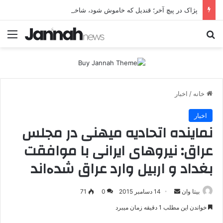
پژاک در پیچ آخر؛ قندیل که خاموش شود، شاخه ایرانی چه خواهد کرد؟
جستجو برای
منو
خانه
/
اخبار
اخبار
نماینده اتحادیه میهنی در مجلس
عراق: نیروهای ایرانی با موافقت
بغداد و اربیل وارد عراق شدەاند
بیتا وان
ا
14 دسامبر 2015
0
71
ر
خواندن این مطلب 1 دقیقه زمان میبرد
س