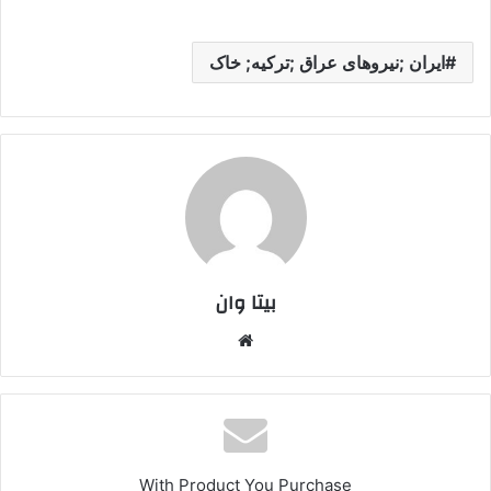
ایران ;نیروهای عراق ;ترکیه; خاک
بیتا وان
وبس
ایت
With Product You Purchase