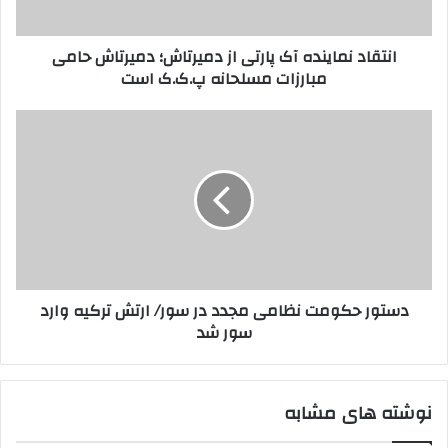
و
م
ا
ا
انتقاد نماینده آک پارتی از دمیرتاش؛ دمیرتاش حامی
ر
ی
مبارزات مسلحانه پ.ک.ک است
د
ن
ک
د
ن
ه
د
ی
آ
س
د
ک
ت
پ
و
ا
ر
ر
ح
ت
ک
ی
و
ا
م
دستور حکومت نظامی مجدد در سور/ ارتش ترکیه وارد
ز
ت
سور شد
د
ن
م
ظ
ی
ا
ر
م
نوشته های مشابه
ت
ی
ا
م