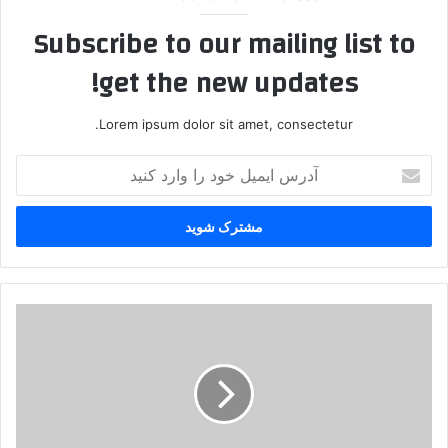
Subscribe to our mailing list to
get the new updates!
Lorem ipsum dolor sit amet, consectetur.
آ
د
ر
س
ا
ی
م
ی
ا
ل
ن
خ
ت
و
ق
د
ا
ر
د
ا
ن