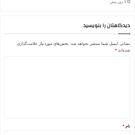
د
3 روز پیش
ل
س
ح
و
ا
ر
دیدگاهتان را بنویسید
ن
ش
ه
د
پ
نشانی ایمیل شما منتشر نخواهد شد.
بخش‌های موردنیاز علامت‌گذاری
.
شده‌اند
*
ک
.
د
ک
ا
ی
س
د
ت
گ
ا
ه
*
نام
*