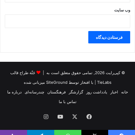
وب‌ سایت
© کپی‌رایت 2026, تمامی حقوق متعلق است به |
جَنَّة طراح قالب
TieLabs
| با افتخار توسط
SiteGround
میزبانی شده
خانه
اخبار
یادداشت روز
گزارشگر
فرهنگستان
چندرسانه‌ای
درباره ما
تماس با ما
فیس
X
یوتیوب
اینستاگرام
بوک