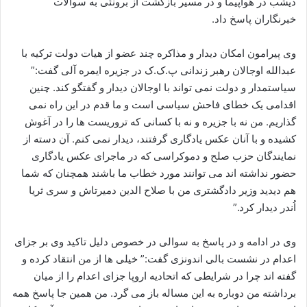
دیشب در هواپیما و در مسیر بازگشت از برونئی به سوالات
ا
خبرنگاران پاسخ داد.
ی
م
وی پیرامون امکان دیدار و مذاکره چند عضو از هیات دولت ترکیه با
ی
عبدالله اوجالان رهبر زندانی پ.ک.ک در جزیره ایمره آلی گفت:”
ل
سیاستمدار و دولت نمی تواند با اوجالان دیدار و گفتگو کند. چنین
اقدامی یک خطای فاحش سیاسی است و ما قدم در این راه نمی
گذاریم. من نه با جزیره و نه با کسانی که تروریست ها را در آغوش
کشیده و با آنان عکس یادگاری گرفتند، دیدار نمی کنم. آن دسته از
نمایندگان حزب صلح و دموکراسی که در ماجرای عکس یادگاری
حضور نداشته اند می توانند مورد خطاب ما باشند همچنان که شما
هم دیدید وزیر دادگشتری من با صلاح الدین دمیرتاش و سری ثریا
اُندر دیدار کرد.”
وی در ادامه و در پاسخ به سوالی در خصوص دلیل تاکید وی بر جزای
اعدام در نشست بالی اندونزی گفت:” خیلی ها از من انتقاد کرده و
گفته اند چرا در شرایطی که اتحادیه اروپا جزای اعدام را از میان
برداشته من دوباره به این مساله باز می گرد. من همین جا پاسخ همه