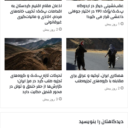
عقب‌نشینی دیگر در اردوگاه
اذعان مقام اقلیم کردستان به
پ.ک.ک/پژاک؛ YPJ در اختیار جولانی
اقدامات پ‌ک‌ک؛ تخریب خانه‌های
داعشی قرار می گیرد!
مردم، اخاذی و مالیات‌گیری
غیرقانونی
1 روز پیش
2 روز پیش
همکاری ایران، ترکیه و عراق برای
تحرکات تازه پ.ک.ک و گروه‌های
مقابله با گروه‌های تجزیه‌طلب
تجزیه طلب کُرد در مرز ایران؛
گزارش‌ها از حفر خندق و تونل در
2 روز پیش
محور قندیل حکایت دارد
3 روز پیش
دیدگاهتان را بنویسید