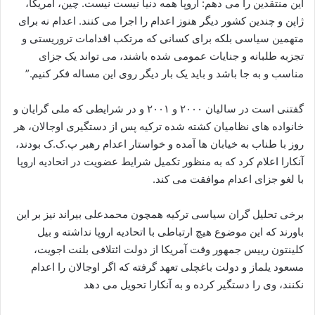
این منتقدین را می دهم: اروپا همه دنیا نیست نیست. چین، آمریکا،
ژاپن و چندین کشور دیگر هنوز اعدام را اجرا می کنند. اعدام نه برای
متهمین سیاسی بلکه برای کسانی که مرتکب اقدامات تروریستی و
تجزبه طلبانه و جنایات عمومی شده باشند، می تواند یک جزای
مناسب و به جا باشد و باید یک بار دیگر روی این مساله فکر کنیم.”
گفتنی است در سالیان ۲۰۰۰ و ۲۰۰۱ و در شرایطی که ملی گرایان و
خانواده های نظامیان کشته شده ترکیه پس از دستگیری اوجالان، هر
روز با طناب به خیابان ها آمده و خواستار اعدام رهبر پ.ک.ک بودند،
آنکارا اعلام کرد که به منظور تکمیل شرایط عضویت در اتحادیه اروپا
با لغو جزای اعدام موافقت می کند.
برخی تحلیل گران سیاسی ترکیه همچون محمدعلی بیراند نیز بر این
باورند که این موضوع هیچ ارتباطی با اتحادیه اروپا نداشته و بیل
کلینتون رییس جمهور وقت آمریکا از دولت ائتلافی بلنت اجویت،
مسعود یلماز و دولت باغچلی تعهد گرفته که اگر اوجالان را اعدام
نکنند، وی را دستگیر کرده و به آنکارا تحویل می دهد