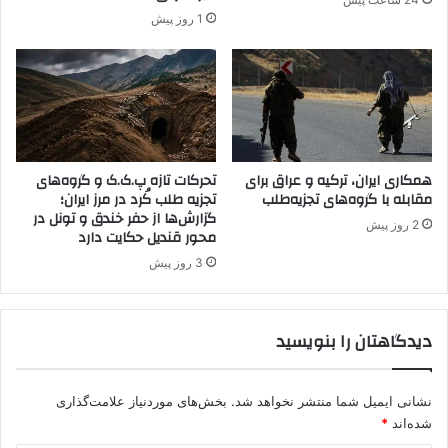
س
ب
1 روز پیش
ا
س
ز
ت
م
ه
ا
ش
ن
د
م
ن
ا
همکاری ایران، ترکیه و عراق برای
تحرکات تازه پ.ک.ک و گروه‌های
مقابله با گروه‌های تجزیه‌طلب
تجزیه طلب کُرد در مرز ایران؛
ف
گزارش‌ها از حفر خندق و تونل در
ق
2 روز پیش
محور قندیل حکایت دارد
ی
ن
3 روز پیش
دیدگاهتان را بنویسید
نشانی ایمیل شما منتشر نخواهد شد.
بخش‌های موردنیاز علامت‌گذاری
شده‌اند
*