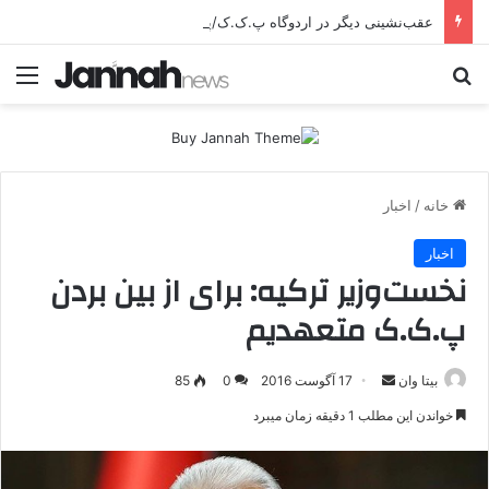
عقب‌نشینی دیگر در اردوگاه پ.ک.ک/پژاک؛ YPJ در اختیار جولانی داعشی قرار می گیرد!
جستجو برای
منو
خانه
/
اخبار
اخبار
نخست‌وزیر ترکیه: برای از بین بردن
پ.ک.ک متعهدیم
بیتا وان
ا
17 آگوست 2016
0
85
ر
خواندن این مطلب 1 دقیقه زمان میبرد
س
ا
ل