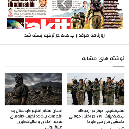
س
ا
ت
م
ا
ه
ن
ط
س
ر
روزنامه طرفدار پ.ک.ک در ترکیه بسته شد
ع
ف
و
د
د
ا
ی
ر
نوشته های مشابه
ب
پ
ا
.
ا
ک
ح
.
ز
ک
ا
د
ب
ر
کُ
ت
ر
ر
عقب‌نشینی دیگر در اردوگاه
اذعان مقام اقلیم کردستان به
د
ک
پ.ک.ک/پژاک؛ YPJ در اختیار جولانی
اقدامات پ‌ک‌ک؛ تخریب خانه‌های
ی
ی
داعشی قرار می گیرد!
مردم، اخاذی و مالیات‌گیری
و
ه
غیرقانونی
24 ساعت پیش