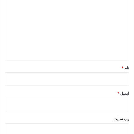
د
ی
د
گ
ا
ه
*
نام
*
ایمیل
*
وب‌ سایت