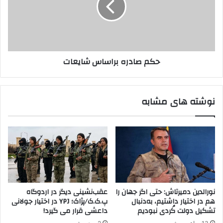
ا
ا
د
د
ه
ر
ف
ه
ر
ب
حکم صادره براساس شایعات
ز
ر
ا
ا
د
س
ک
ا
نوشته های مشابه
م
س
ا
ش
ن
ا
گ
ی
ر
ع
ا
ت
نورالدین دمیرتاش: حتی اگر جهان را
عقب‌نشینی دیگر در اردوگاه
هم در اختیار داشتیم، به‌دنبال
پ.ک.ک/پژاک؛ YPJ در اختیار جولانی
تشکیل دولت کُردی نبودیم
داعشی قرار می گیرد!