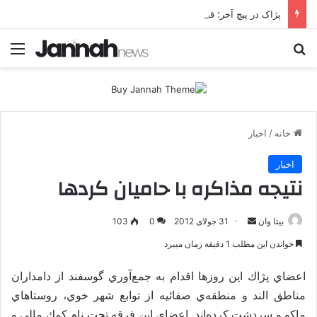
پژاک در پیچ آخر؛ قندیل که خاموش شود، شاخه ایرانی چه خواهد کرد؟
جستجو برای
منو
خانه
/
اخبار
اخبار
نتیجه مذاکره با حامیان کردها
بیتا وان
ا
31 جولای 2012
0
103
ر
خواندن این مطلب 1 دقیقه زمان میبرد
س
ا
اعضاي پژاك اين روزها اقدام به جمع‌آوري گوسفند از دامداران
ل
مناطق الند و منطقه‌ي صفائيه‌ از توابع شهر خوي، روستاهاي
ا
ماكو و سردشت كرده‌اند. اعضاي اين فرقه تحت نام كمك مالي و