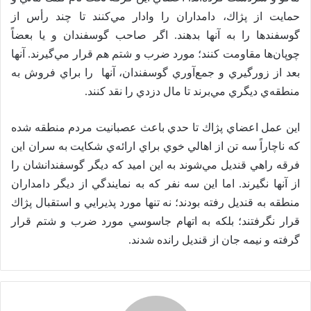
ی
حمايت از پژاك، دامداران را وادار مي‌كنند تا چند رأس از
م
گوسفندها را به آنها بدهند. اگر صاحب گوسفندان و يا بعضاً
ی
چوپان‌ها مقاومت كنند؛ مورد ضرب و شتم هم قرار مي‌گيرند. آنها
ل
بعد از زورگيري و جمع‌آوري گوسفندان، آنها را براي فروش به
منطقه‌ي ديگري مي‌برند تا مال دزدي را نقد كنند.
اين عمل اعضاي پژاك تا حدي باعث عصبانيت مردم منطقه شده
كه ناچاراً سه تن از اهالي خوي براي ارائه‌ي شكايت به سران اين
فرقه راهي قنديل مي‌شوند به اين اميد كه ديگر گوسفندانشان را
از آنها نگيرند. اما اين سه نفر كه به نمايندگي از ديگر دامداران
منطقه به قنديل رفته بودند؛ نه تنها مورد پذيرايي و استقبال پژاك
قرار نگرفتند؛ بلكه به اتهام جاسوسي مورد ضرب و شتم قرار
گرفته و نيمه جان از قنديل رانده شدند.