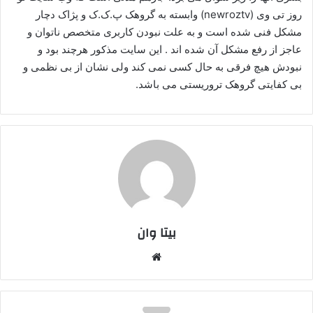
روز تی وی (newroztv) وابسته به گروهک پ.ک.ک و پژاک دچار
ا
مشکل فنی شده است و به علت نبودن کاربری متخصص ناتوان و
ی
م
عاجز از رفع مشکل آن شده اند . این سایت مذکور هرچند بود و
ی
نبودش هیچ فرقی به حال کسی نمی کند ولی نشان از بی نظمی و
ل
بی کفایتی گروهک تروریستی می باشد.
بیتا وان
وبس
ایت