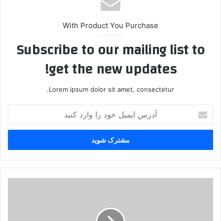
With Product You Purchase
Subscribe to our mailing list to
get the new updates!
Lorem ipsum dolor sit amet, consectetur.
آ
د
ر
س
ا
ی
م
ی
ح
ل
ا
خ
ج
و
ی