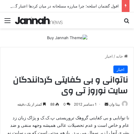
افول گفتمان اسلحه؛ چرا مبارزه مسلحانه در میان کردها اعتبار گذشته را ندارد؟
جستجو برای
منو
خانه
/
اخبار
اخبار
ناتوانی و بی کفایتی گردانندگان
سایت نوروز تی وی
بیتا وان
ا
1 دسامبر 2012
0
88
کمتر از یک دقیقه
ر
نا توانایی و بی کفایتی گروهک تروریستی پ.ک.ک و پژاک زبان زد
س
عام و خاص است و عدم تحصیلات عالی همیشه وجهه منفی و ضد
ا
بشری آنها را زیر سوال می برد. بازهم مدتی است که وب سایت نو
ل