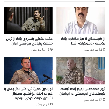
ه‌
ش
د
ه‌
ا
ی
م
از کوهستان تا میز مذاکره؛ پژاک
عقب نشینی راهبردی پژاک از ترس
یک‌شبه «دموکرات» شد!
حملات پهپادی موشکی ایران
12 ساعت پیش
16 ساعت پیش
ترور محمدعلی رحیم زاده توسط
نورالدین دمیرتاش: حتی اگر جهان را
گروهک‌های تروریستی در اورامان
هم در اختیار داشتیم، به‌دنبال
تشکیل دولت کُردی نبودیم
17 ساعت پیش
2 روز پیش