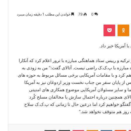
0
79
خواندن این مطلب 1 دقیقه زمان میبرد
‫VKonta
‫Odnoklassniki
پاکت
با آمریکا خبر داد.
رکیه و رییس ستاد هماهنگی مبارزه با ترور اعلام کرد که آنکارا
 مبارزه با پ.ک.ک راضی نیست. آتالای گفت:” من به زودی به
م کرد و با مقامات آمریکایی برخی مسائل مربوط به حوزه های
پس از پایان سفر من جناب نخست وزیر اردوغان نیز به آمریکا
ما و سایر مسئولان آمریکایی موضوع همکاری های امنیتی
تالای همچنین درباره احتمال سازش با مخالفان مسلح کُرد
گفتگو خواهیم کرد اما درعین حال تا زمانی که پ.ک.ک سلاح
ک روز هم متوقف نخواهد شد.”
‫پین‌ترست
‫رددیت
‫VKontakte
‫Odnoklassniki
پاکت
اشتراک گذاری از طریق ایمیل
چاپ