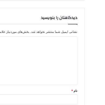
/
ک
و
دیدگاهتان را بنویسید
م
ل
ه
،
نشانی ایمیل شما منتشر نخواهد شد.
بخش‌های موردنیاز علام
د
د
م
ک
ی
ر
د
ا
ت
گ
و
ا
پ
ه
ژ
ا
*
ک
ه
نام
*
م
،