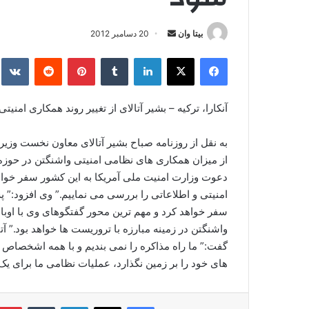
بیتا وان
ا
20 دسامبر 2012
ر
فیس بوک
X
لینکدین
‫تامبلر
‫پین‌ترست
‫رددیت
kte
س
ا
ل
آنکارا، ترکیه – بشیر آتالای از تغییر روند همکاری امنیتی 
ا
ی
به نقل از روزنامه صباح بشیر آتالای معاون نخست وزیر ت
م
از میزان همکاری های نظامی امنیتی واشنگتن در حوزه
ی
دعوت وزارت امنیت ملی آمریکا به این کشور سفر خواه
ل
امنیتی و اطلاعاتی را بررسی می نماییم.” وی افزود:” 
سفر خواهد کرد و مهم ترین محور گفتگوهای وی با اوبا
واشنگتن در زمینه مبارزه با تروریست ها خواهد بود.” آ
گفت:” ما راه مذاکره را نمی بندیم و با همه اشخصاص 
های خود را بر زمین نگذارد، عملیات نظامی ما برای ی
فیس بوک
X
لینکدین
‫تامبلر