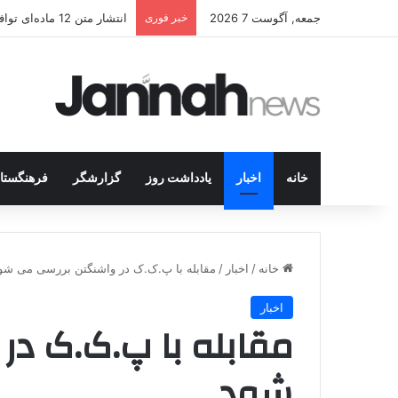
جمعه, آگوست 7 2026
خبر فوری
انتشار متن 12 ماده‌ای توافق نهایی بین ترکیه و پ.ک.ک
خانه
اخبار
یادداشت روز
گزارشگر
فرهنگستا
خانه
/
اخبار
/
مقابله با پ.ک.ک در واشنگتن بررسی می شو
اخبار
مقابله با پ.ک.ک د
شود