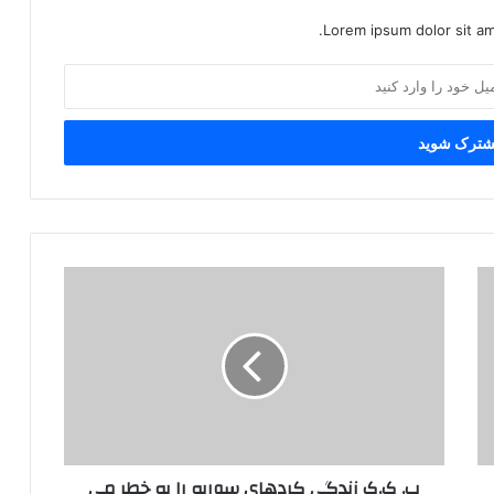
Lorem ipsum dolor sit am
پ
.
ک
.
ک
ز
ن
د
گ
پ. ک.ک زندگی کردهای سوریه را به خطر می
ی