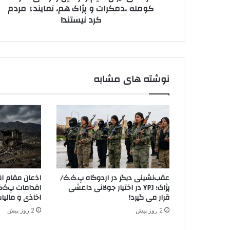
کومله ،دمکرات و پژاک هم، نمایندۀ مردم
ن
ن
کرد نیستند!
،
ی
ق
د
یّ
م
و
و
نوشته های مشابه
ک
ی
ل
و
و
ص
ی
ن
د
عقب‌نشینی دیگر در اردوگاه پ.ک.ک/
اذعان مقام اق
ا
پژاک؛ YPJ در اختیار جولانی داعشی
اقدامات پ‌ک‌ک
ر
قرار می گیرد!
اخاذی و مالیا
ن
2 روز پیش
2 روز پیش
د
!