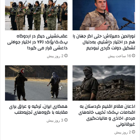
س
4
ا
ش
ن
ب
ش
ک
د
ه
نورالدین دمیرتاش: حتی اگر جهان را
عقب‌نشینی دیگر در اردوگاه
ت
هم در اختیار داشتیم، به‌دنبال
پ.ک.ک/پژاک؛ YPJ در اختیار جولانی
ل
تشکیل دولت کُردی نبودیم
داعشی قرار می گیرد!
و
16 ساعت پیش
2 روز پیش
ی
ز
ی
و
ن
ی
کُ
ر
اذعان مقام اقلیم کردستان به
همکاری ایران، ترکیه و عراق برای
اقدامات پ‌ک‌ک؛ تخریب خانه‌های
مقابله با گروه‌های تجزیه‌طلب
د
مردم، اخاذی و مالیات‌گیری
ز
3 روز پیش
غیرقانونی
ب
ا
2 روز پیش
ن