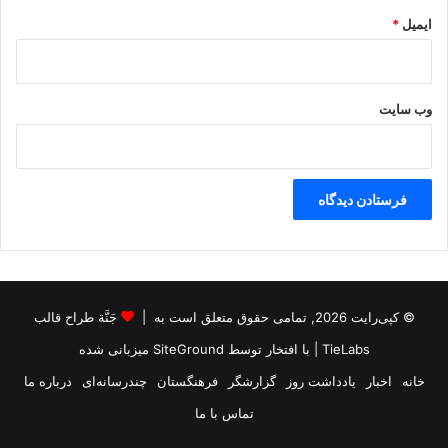
ایمیل
*
وب‌ سایت
© کپی‌رایت 2026, تمامی حقوق متعلق است به |
جَنَّة طراح قالب
TieLabs
| با افتخار توسط
SiteGround
میزبانی شده
خانه
اخبار
یادداشت روز
گزارشگر
فرهنگستان
چندرسانه‌ای
درباره ما
تماس با ما