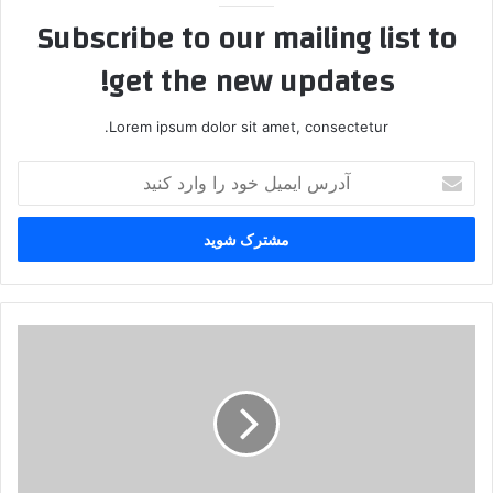
Subscribe to our mailing list to
get the new updates!
Lorem ipsum dolor sit amet, consectetur.
آ
د
ر
س
ا
ی
م
ی
م
ل
ق
خ
ر
و
ر
د
ه
ر
ا
ا
ی