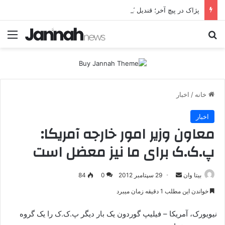
پژاک در پیچ آخر؛ قندیل که خاموش شود، شاخه ایرانی چه خواهد کرد؟
جستجو برای
منو
خانه
/
اخبار
اخبار
معاون وزیر امور خارجه آمریکا:
پ.ک.ک برای ما نیز معضل است
بیتا وان
ا
29 سپتامبر 2012
0
84
ر
خواندن این مطلب 1 دقیقه زمان میبرد
س
ا
نیویورک، آمریکا – فیلیپ گوردون یک بار دیگر پ.ک.ک را یک گروه
ل