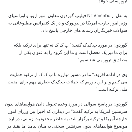
تروریستی خواند.
ا
ی
به نقل از NTVmsnbc فیلیپ گوردون معاون امور اروپا و اوراسیای
م
وزیر امور خارجه آمریکا در نیویورک و در یک کنفرانس مطبوعاتی به
ی
سوالات خبرنگاران رسانه های خارجی پاسخ داد.
ل
گوردون در مورد پ.ک.ک گفت:” پ.ک.ک نه تنها برای ترکیه بلکه
برای ما نیز یک معضل است و ما این گروه را به عنوان یکی از
مصادیق ترور می شناسیم.”
وی در ادامه افزود:” ما در مسیر مبارزه با پ.ک.ک از ترکیه حمایت
می کنیم و بر این باوریم که حملات پ.ک.ک خطری مهم برای امنیت
ملی ترکیه است.”
گوردون در پاسخ سوالی در مورد وعده تحویل دادن هواپیماهای بدون
سرنشین آمریکا به ترکیه گفت:” در دیداری که اخیرا بین وزرای امور
خارجه آمریکا و ترکیه برگزار شد، به خاطر محدودیت زمانی، درباره
موضوع هواپیماهای بدون سرنشین سخنی به میان نیامد اما یقینا در