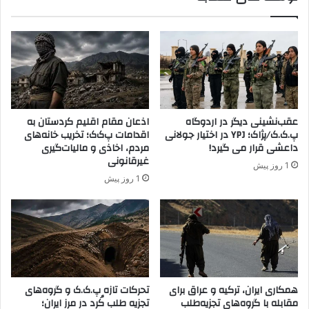
ف
ک
ح
ی
م
ه
ل
:
ه
و
ج
ک
ن
ل
گ
ا
عقب‌نشینی دیگر در اردوگاه
اذعان مقام اقلیم کردستان به
ن
ح
پ.ک.ک/پژاک؛ YPJ در اختیار جولانی
اقدامات پ‌ک‌ک؛ تخریب خانه‌های
د
ق
داعشی قرار می گیرد!
مردم، اخاذی و مالیات‌گیری
ه
ن
غیرقانونی
1 روز پیش
ه
د
1 روز پیش
ا
ا
ي
ر
ت
ن
ر
د
ک
ب
ي
ا
ه
ا
ق
همکاری ایران، ترکیه و عراق برای
تحرکات تازه پ.ک.ک و گروه‌های
و
مقابله با گروه‌های تجزیه‌طلب
تجزیه طلب کُرد در مرز ایران؛
ر
ج