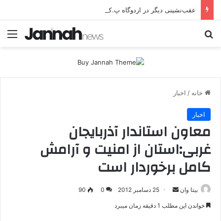
عقب‌نشینی دیگر در اردوگاه پ.ک.ک/پژاک؛ YPJ در اختیار جولانی داعشی قرار می گیرد!
جستجو برای
منو
خانه
/
اخبار
اخبار
معاون استاندار آذربایجان
غربی:استان از امنیت و آرامش
کامل برخوردار است
بیتا وان
ا
25 دسامبر 2012
0
90
ر
خواندن این مطلب 1 دقیقه زمان میبرد
س