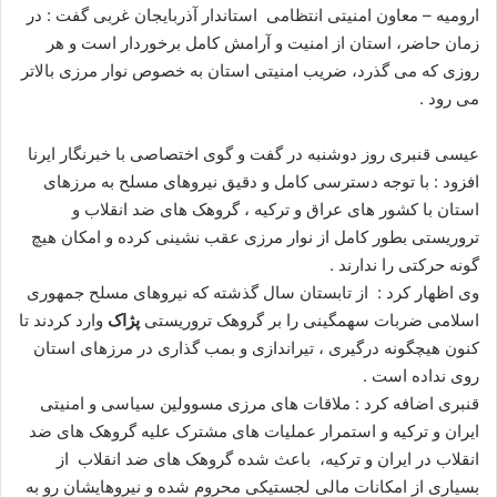
ا
ارومیه – معاون امنیتی انتظامی استاندار آذربایجان غربی گفت : در
ل
زمان حاضر، استان از امنیت و آرامش کامل برخوردار است و هر
ا
روزی که می گذرد، ضریب امنیتی استان به خصوص نوار مرزی بالاتر
ی
می رود .
م
ی
عیسی قنبری روز دوشنبه در گفت و گوی اختصاصی با خبرنگار ایرنا
ل
افزود : با توجه دسترسی کامل و دقیق نیروهای مسلح به مرزهای
استان با کشور های عراق و ترکیه ، گروهک های ضد انقلاب و
تروریستی بطور کامل از نوار مرزی عقب نشینی کرده و امکان هیچ
گونه حرکتی را ندارند .
وی اظهار کرد : از تابستان سال گذشته که نیروهای مسلح جمهوری
اسلامی ضربات سهمگینی را بر گروهک تروریستی
پژاک
وارد کردند تا
کنون هیچگونه درگیری ، تیراندازی و بمب گذاری در مرزهای استان
روی نداده است .
قنبری اضافه کرد : ملاقات های مرزی مسوولین سیاسی و امنیتی
ایران و ترکیه و استمرار عملیات های مشترک علیه گروهک های ضد
انقلاب در ایران و ترکیه، باعث شده گروهک های ضد انقلاب از
بسیاری از امکانات مالی لجستیکی محروم شده و نیروهایشان رو به