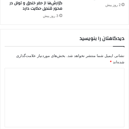
گزارش‌ها از حفر خندق و تونل در
ا
ا
2 روز پیش
محور قندیل حکایت دارد
ر
ل
گ
ا
3 روز پیش
ر
ن
ف
د
ت
ی
دیدگاهتان را بنویسید
د
ا
ر
نشانی ایمیل شما منتشر نخواهد شد.
بخش‌های موردنیاز علامت‌گذاری
ک
شده‌اند
*
ن
ن
د
د
ی
د
گ
ا
ه
*