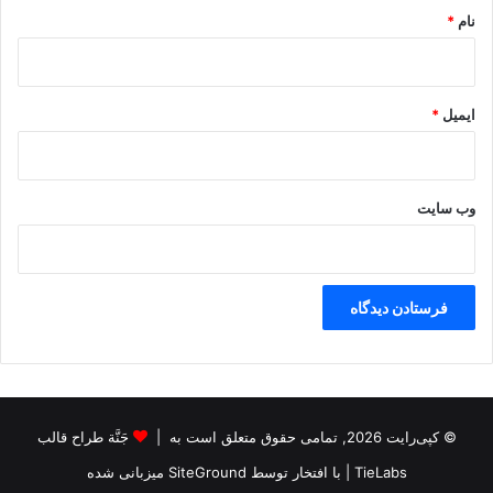
نام
*
ایمیل
*
وب‌ سایت
© کپی‌رایت 2026, تمامی حقوق متعلق است به |
جَنَّة طراح قالب
TieLabs
| با افتخار توسط
SiteGround
میزبانی شده