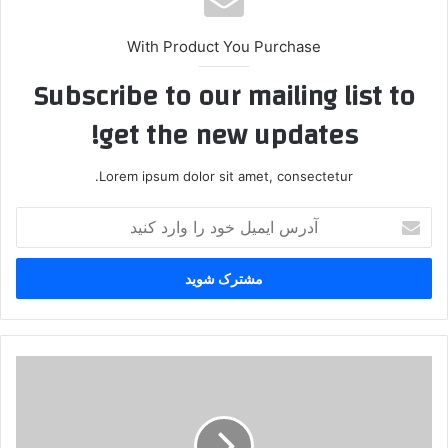
With Product You Purchase
Subscribe to our mailing list to
get the new updates!
Lorem ipsum dolor sit amet, consectetur.
آ
د
ر
س
ا
ی
م
ی
پ
ل
ا
خ
ي
و
گ