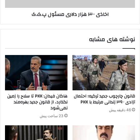
ک
۰
ر
ه
اخاذی ۳۰۰ هزار دلاری مسئول پ.ک.ک
ب
ز
ا
ا
ز
ر
د
د
نوشته های مشابه
ا
ل
ش
ا
ت
ر
ش
ی
د
م
س
ئ
و
ل
قانون چارچوب جدید ترکیه؛ احتمال
هاکان فیدان: PKK تا سلاح را زمین
پ
آزادی ۳۹۰۰ زندانی مرتبط با PKK
نگذارد، از قانون جدید بهره‌مند
.
نمی‌شود
46 دقیقه پیش
ک
23 ساعت پیش
.
ک