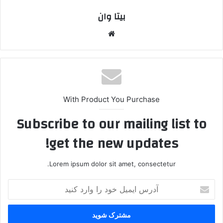
بیتا وان
وبس
ایت
With Product You Purchase
Subscribe to our mailing list to
get the new updates!
Lorem ipsum dolor sit amet, consectetur.
آ
د
ر
س