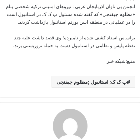
انجمن بی تاوان آذربایجان غربی : نیروهای امنیتی ترکیه شخصی بنام
ا
«مظلوم چیفتچی» که گفته شده مسئول پ ک ک در استانبول است
ی
م
را در عملیاتی در منطقه اسن یورتم استانبول بازداشت کردند.
ی
ل
براساس اسناد کشف شده از نامبرده؛ وی قصد داشت علیه چند
نقطه پلیس و نظامی در استانبول دست به حمله تروریستی بزند.
منبع:شبکه خبر
پ ک ک; استانبول ;مظلوم چیفتچی