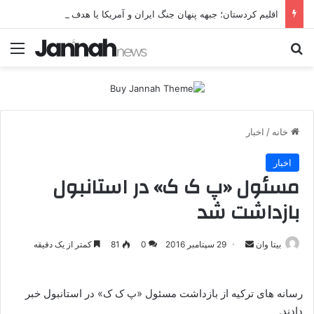
اقلیم کردستان؛ جبهه پنهان جنگ ایران و آمریکا یا هدف مستقل تهران؟ تهران چرا اربیل را زیر فشار موشکی و پهپادی قرار می‌دهد؟
جستجو برای
منو
خانه
/
اخبار
اخبار
مسئول «پ ک ک» در استانبول
بازداشت شد
بیتا وان
ا
29 سپتامبر 2016
0
81
کمتر از یک دقیقه
ر
س
رسانه های ترکیه از بازداشت مسئول «پ ک ک» در استانبول خبر
ا
دادند.
ل