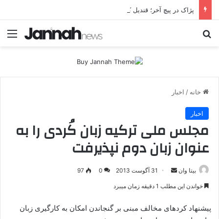
پژاک در پیچ آخر؛ قندیل که خاموش شود، شاخه ایرانی چه خواهد کرد؟
جستجو برای
منو
خانه
/
اخبار
اخبار
مجلس ملی ترکیه زبان کُردی را به
عنوان زبان دوم نپذیرفت
بیتا وان
ا
31 آگوست 2013
0
97
ر
خواندن این مطلب 1 دقیقه زمان میبرد
س
ا
پیشنهاد کردهای مخالف مبنی بر گنجاندن امکان به کارگیری زبان
ل