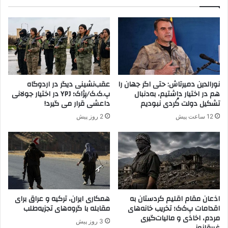
و
ی
ه
ه
و
ت
ا
و
د
س
ا
ط
ر
ج
ا
ب
نورالدین دمیرتاش: حتی اگر جهان را
عقب‌نشینی دیگر در اردوگاه
ن
ه
هم در اختیار داشتیم، به‌دنبال
پ.ک.ک/پژاک؛ YPJ در اختیار جولانی
ن
ه
تشکیل دولت کُردی نبودیم
داعشی قرار می گیرد!
ز
ا
12 ساعت پیش
2 روز پیش
د
ل
ی
ن
ک
ص
ب
ر
ه
ة
پ
و
.
ا
ک
ل
اذعان مقام اقلیم کردستان به
همکاری ایران، ترکیه و عراق برای
.
اقدامات پ‌ک‌ک؛ تخریب خانه‌های
مقابله با گروه‌های تجزیه‌طلب
ق
مردم، اخاذی و مالیات‌گیری
ک
ا
3 روز پیش
غیرقانونی