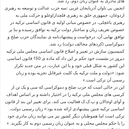
های مادری به عنوان زبان دوم، رد شد.
ا
انجمن بی تاوان آذربایجان غربی :سه حزب عدالت و توسعه به رهبری
ی
اردوغان، جمهوری خلق به رهبری قلچداراوغلو و حرکت ملی به
م
رهبری باغچلی، در خصوص مبانی اولیه ی قانون اساسی ترکیه در
ی
خصوص تعریف زبان و ساختار دولت ترکیه به توافق رسیده و بنا بر
ل
توافق نهایی آن، درخواست و پیشنهادنامه ی نمایندگان حزب صلح و
دموکراسی (کردهای مخالف دولت) رد شد.
کمیسیون سازش در تغییر و اصلاح قانون اساسی مجلس ملی ترکیه
دیروز در نشست خود حکم بر این داد که ماده ی 150 قانون اساسی
این کشور به شکل قبلی خود و با این عبارت، در متن جدید تکرار
شود: «دولت و ملت ترکیه یک کلیت غیرقابل تجزیه بوده و زبان
رسمی آن ترکی است.»
این در حالی است که حزب صلح و دموکراسی که سی و یک تن از
کرسی های مجلس ملی ترکیه را در اختیار داشته و بر اساس اهداف
و آوای اوجالان و پ.ک.ک فعالیت می کند، برای تغییر این بند از قانون
اساسی ترکیه چنین پیشنهادی ارائه شده بود:« زبان رسمی دولت،
ترکی است اما هموطنان دیگر کشور نیز می توانند زبان مادری خود
را با حکم مجلس محلی و به عنوان زبان رسمی دوم به کار بگیرند. »