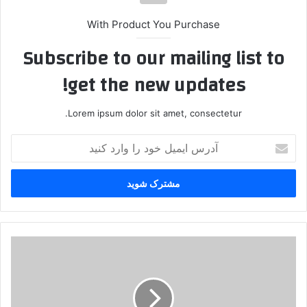
With Product You Purchase
Subscribe to our mailing list to
get the new updates!
Lorem ipsum dolor sit amet, consectetur.
آ
د
ر
س
ا
ی
م
ی
ا
ل
ق
خ
د
و
ا
د
م