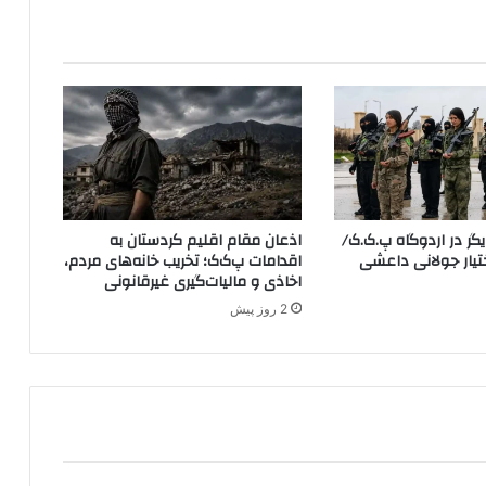
ب
ا
ش
ک
س
ت
م
و
ا
ج
ر در اردوگاه پ.ک.ک/
اذعان مقام اقلیم کردستان به
ه‌
YP در اختیار جولانی داعشی
اقدامات پ‌ک‌ک؛ تخریب خانه‌های مردم،
ش
اخاذی و مالیات‌گیری غیرقانونی
د
2 روز پیش
ه‌
ا
ی
م