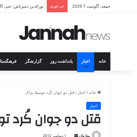
جمعه, آگوست 7 2026
خبر فوری
شکار جوانان کُرد در قلب 
خانه
اخبار
یادداشت روز
گزارشگر
فرهنگستا
خانه
/
اخبار
/
قتل دو جوان كُرد توسط پژاک
اخبار
قتل دو جوان كُرد ت
بیتا وان
ا
1 دسامبر 2012