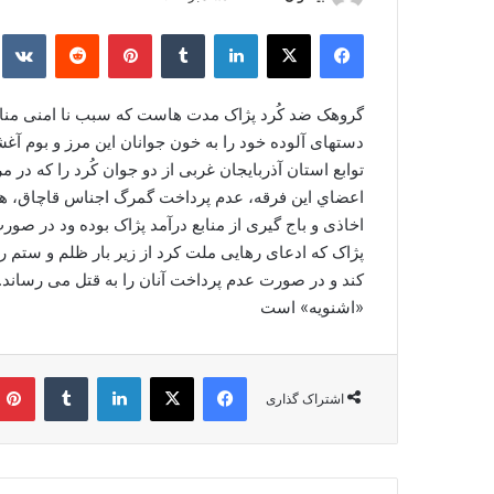
ر
فیس بوک
X
لینکدین
‫تامبلر
‫پین‌ترست
‫رددیت
kte
س
ا
ل
گروهک ضد كُرد پژاک مدت هاست که سبب نا امنی منا
ا
دستهای آلوده خود را به خون جوانان این مرز و بوم آ
ی
توابع استان آذربایجان غربی از دو جوان كُرد را كه در 
م
اعضاي اين فرقه، عدم پرداخت گمرگ اجناس قاچاق، هدف
ی
اخاذی و باج گیری از منابع درآمد پژاک بوده ود در ص
ل
پژاک که ادعای رهایی ملت کرد از زیر بار ظلم و ستم ر
کند و در صورت عدم پرداخت آنان را به قتل می رساند. 
«اشنویه» است
فیس بوک
X
لینکدین
‫تامبلر
اشتراک گذاری