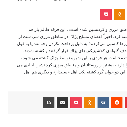
‫VKonta
‫Odnoklassniki
پاکت
طق مرزی و کردنشین شده است ، این فرقه ظالم باز هم
غشته کرد. اخیراً اعضای مسلح پژاک در مناطق مرزی سردشت از
مرزها كاسبي مي‌كردند؛ به دليل پرداخت نكردن وجه نقد يا به قول
 گلوله‌ي كلاشينيكف‌هاي پژاك قرار گرفتند و كشته شدند.
ورت مخالفت هر فردی با این شیوه توسط پژاک کشته می شود ،
ا دارد ، بیشتر از روستائیان و مناطق مرزی کرد نشین اخاذی می
این دو جوان كُرد کشته یکی اهل «سپیدار» و دیگری هم اهل
‫پین‌ترست
‫رددیت
‫VKontakte
‫Odnoklassniki
پاکت
اشتراک گذاری از طریق ایمیل
چاپ