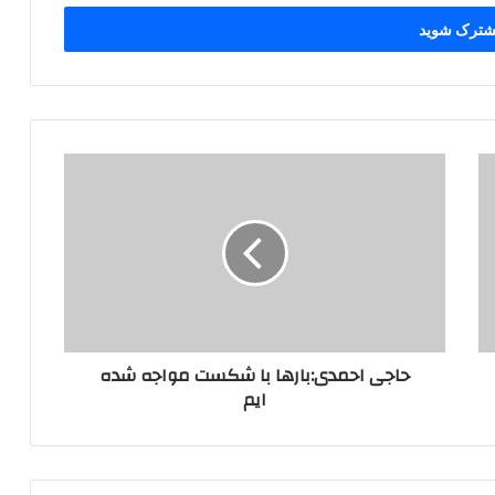
ح
ا
ج
ی
ا
ح
م
د
ی
حاجی احمدی:بارها با شکست مواجه‌ شده‌
:
ایم
ب
ا
ر
ه
ا