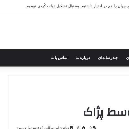
اروپا؛ پ.ک.ک چگونه از آزادی‌های غرب برای تأمین نیروی انسانی سوءاستفاده می‌کن
ن
چندرسانه‌ای
درباره ما
تماس با ما
وسط پژاک
0
81
خواندن این مطلب 1 دقیقه زمان میبرد