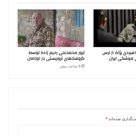
ب
ه
ن
ا
م
ج
م
ه
بردی پژاک از ترس
ترور محمدعلی رحیم زاده توسط
و
 موشکی ایران
گروهک‌های تروریستی در اورامان
ر
6 ساعت پیش
ی
ا
س
ل
ا
م
ی
ب
ک
ت‌گذاری شده‌اند
*
ش
ی