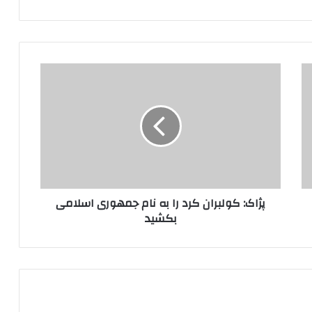
پ
ژ
ا
ک
:
ک
و
ل
ب
پژاک: کولبران کرد را به نام جمهوری اسلامی
ر
بکشید
ا
ن
ک
ر
د
ر
ا