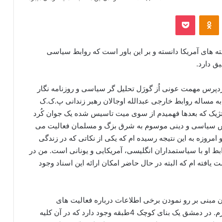
‫VKonta
‫Odnoklassniki
پاکت
ته های آمریکا دانسته و بر این باور است که روابط سیاسی
ق دارد.
ردپرس مهمت عونی اُز گورَل تحلیل گر سیاسی و روزنامه نگار
به مساله روابط خارجی عبدالله اوجالان رهبر زندانی پ.ک.ک
اتژیک که بعدها فهمیدم از سوی میت تاسیس شده یک جوان کُرد
جنبش سیاسی و دینی موسوم به شرق بزگ و مسلمان فعالیت می
و امروزه به این نتیجه رسیده ام که یکی از نکاتی که در زندگی
 او با سیاستمداران انگلیسی، آمریکایی و یونانی است. من در
فته ام که البته در حال حاضر امکان ارائه این اسناد وجود
ن مبنی بر رو نمودن برخی اطلاعات درباره فعالیت های
مخالفان مسلح کُرد می گوید:” برای شما مثالی می آورم. در دمشق یک بنای کوچک 4طبقه وجود دارد که در آن کلیه