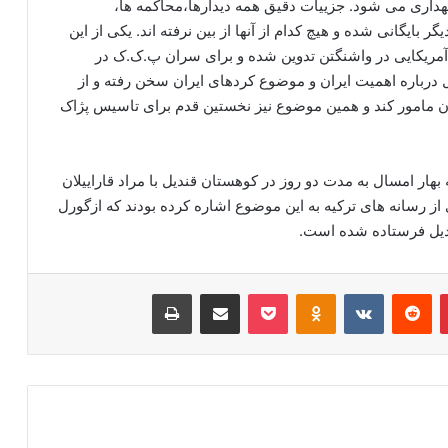
داری می شود. جزییات دقیق همه دیدارها،محاکمه ها،
ایگانی شده و هیچ کدام از آنها از بین نرفته اند. یکی از این
آمریکایی در واشنگتن تدوین شده و برای سران پ.ک.ک در
درباره اهمیت ایران و موضوع کردهای ایران سخن رفته و از
ن مامور کند و همین موضوع نیز نخستین قدم برای تاسیس پژاک
هار امسال به مدت دو روز در کوهستان قندیل با مراد قاراییلان
ز رسانه های ترکیه به این موضوع اشاره کرده بودند که ازگورل
دیل فرستاده شده است.
‫پین‌ترست
‫رددیت
‫VKontakte
‫Odnoklassniki
پاکت
اشتراک گذاری از طریق ایمیل
چاپ