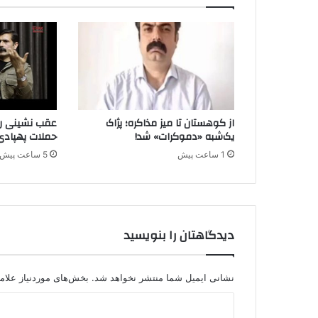
ل
پ‌
ك‌
ك
و
پ
ژ
ا
از کوهستان تا میز مذاکره؛ پژاک
عقب نشینی راه
ك
یک‌شبه «دموکرات» شد!
حملات پهپادی
د
1 ساعت پیش
5 ساعت پیش
ر
ا
ي
ر
ا
دیدگاهتان را بنویسید
ن
ه
م
د
نشانی ایمیل شما منتشر نخواهد شد.
بخش‌های موردنیاز علام
ر
د
ت