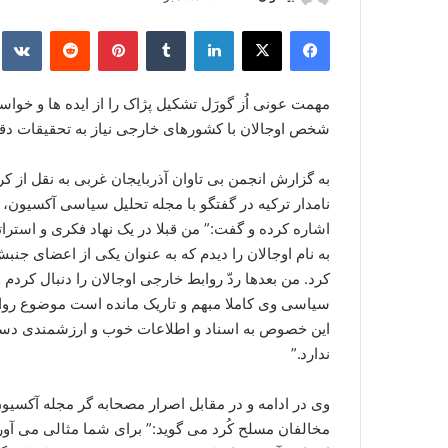
ر
فیس بوک
X
لینکدین
‫تامبلر
‫پین‌ترست
‫رددیت
kte
س
ا
ل
مهمت عونی اُز گورَل تشکیل پژاک را از ایده ها و خواس
ا
شخص اوجالان با کشورهای خارجی نیاز به تحقیقات دقی
ی
م
به گزارش انجمن بی تاوان آذربایجان غربی به نقل از ک
ی
نامدار ترکیه در گفتگو با مجله تحلیل سیاسی آکسیون، 
ل
اشاره کرده و گفت:” من قبلا در یک نهاد فکری و استر
به نام اوجالان را دیدم که به عنوان یکی از اعضای 
کرد. من بعدها ردّ روابط خارجی اوجالان را دنبال کردم 
سیاسی وی کاملا مبهم و تاریک مانده است موضوع روابط
این خصوص به اسناد و اطلاعات خوب و ارزشمندی دست یا
ندارد.”
وی در ادامه و در مقابل اصرار مصحابه گر مجله آکسیو