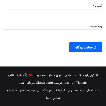
ایمیل
*
وب‌ سایت
© کپی‌رایت 2026, تمامی حقوق متعلق است به |
جَنَّة طراح قالب
TieLabs
| با افتخار توسط
SiteGround
میزبانی شده
خانه
اخبار
یادداشت روز
گزارشگر
فرهنگستان
چندرسانه‌ای
درباره ما
تماس با ما