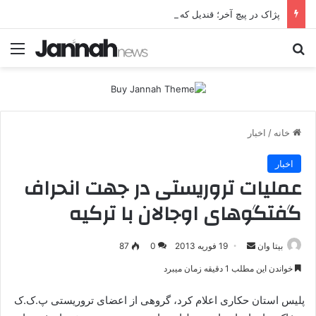
پژاک در پیچ آخر؛ قندیل که خاموش شود، شاخه ایرانی چه خواهد کرد؟
جستجو برای
منو
خانه
/
اخبار
اخبار
عملیات تروریستی در جهت انحراف
گفتگوهای اوجالان با ترکیه
بیتا وان
ا
19 فوریه 2013
0
87
ر
خواندن این مطلب 1 دقیقه زمان میبرد
س
ا
پلیس استان حکاری اعلام کرد، گروهی از اعضای تروریستی پ.ک.ک
ل