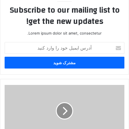
Subscribe to our mailing list to
get the new updates!
Lorem ipsum dolor sit amet, consectetur.
آ
د
ر
س
ا
ی
م
ی
ح
ل
م
خ
ل
و
ه
د
گ
ر
ر
ا
و