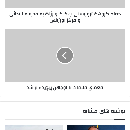
و
ه
ا
ک
حمله گروهک تروریستی پ.ک.ک و پژاک به مدرسه ابتدائی
ر
ت
و مرکز اورژانس
د
ر
ک
و
ن
ر
م
ی
ی
ع
د
س
م
ت
ا
ی
ی
پ
م
.
ل
ک
ا
.
ق
معمای ملاقات با اوجالان پیچیده تر شد
ک
ا
و
ت
پ
ب
ژ
ا
نوشته های مشابه
ا
ا
ک
و
ب
ج
ه
ا