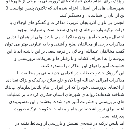
و پژاک برای انجام دادن عملیات های تروریستی به برخی از شهرها و
ا
شهرستان های این استان اعزام شده اند که تاکنون پلیس توانست 3
ی
تن از آنان را شناسایی و دستگیر کنند.
م
انجمن بی تاوان آذربایجان غربی : مذاکرات و گفتگو های اوجالان با
ی
دولت ترکیه وارد مرحله ی جدیدی شده است و شرایط موجود
ل
احتمال موفقیت آمیز بودن مذاکرات می باشد ،ولی از همان ابتدایی
مذاکرات برخی از مخالفان صلح و آشتی و یا به عبارتی بهتر می توان
گفت مخالفان عبدالله اوجالان در فرقه سعی بر این داشته اند تا این
پروسه را به انحراف کشاند و با رفتار ها و تحریکات تروریستی و
خشونت آمیز راههای این مذاکره را مسدود کنند.
این گروهک خشونت طلب در اقدامی جدید مبنی بر مخالفت با
مذاکرات امرالی عبدالله اوجالان و خلع سلاح پ.ک.ک و پژاک تعدادی
از اعضای تروریستی خود را که اين افراد را بنام تك‌تيراندازهاي پ‌ك‌ك
شناخته شده‌اند؛ روانه ی شهرهای استان حکاری کرده تا بر عملیات
های تروریستی و خشونت آمیز خود شدت بخشند و اين تقسيم‌بندي
اعضا براي ترور اشخصاص بنام و مقامات حكومت تركيه صورت
پذيرفته است.
اما پلیس ترکیه در نتيجه‌ي تفتيش و بازرسي از وسائط نقليه در