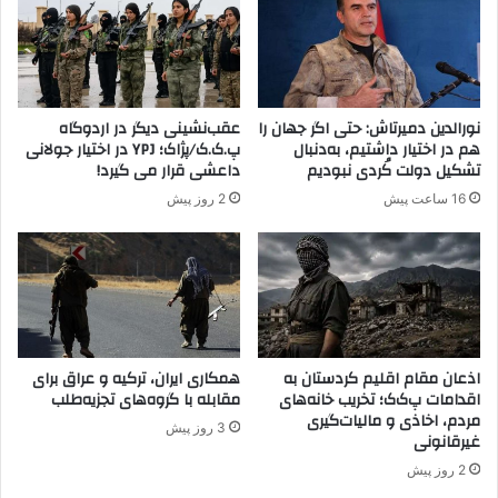
م
ل
د
ا
ر
ن
س
پ
ه
ی
نورالدین دمیرتاش: حتی اگر جهان را
عقب‌نشینی دیگر در اردوگاه
ا
چ
هم در اختیار داشتیم، به‌دنبال
پ.ک.ک/پژاک؛ YPJ در اختیار جولانی
ب
ی
تشکیل دولت کُردی نبودیم
داعشی قرار می گیرد!
ت
د
16 ساعت پیش
2 روز پیش
د
ه
ا
ت
ئ
ر
ی
ش
و
د
م
ر
ک
اذعان مقام اقلیم کردستان به
همکاری ایران، ترکیه و عراق برای
ز
اقدامات پ‌ک‌ک؛ تخریب خانه‌های
مقابله با گروه‌های تجزیه‌طلب
مردم، اخاذی و مالیات‌گیری
ا
3 روز پیش
غیرقانونی
و
ر
2 روز پیش
ژ