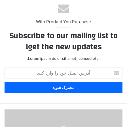
With Product You Purchase
Subscribe to our mailing list to
get the new updates!
Lorem ipsum dolor sit amet, consectetur.
آ
د
ر
س
ا
ی
م
ی
ت
ل
ر
خ
س