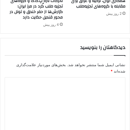
همکاری ایران، ترکیه و عراق برای
تحرکات تازه پ.ک.ک و گروه‌های
مقابله با گروه‌های تجزیه‌طلب
تجزیه طلب کُرد در مرز ایران؛
و
گزارش‌ها از حفر خندق و تونل در
د
2 روز پیش
محور قندیل حکایت دارد
م
ی
4 روز پیش
د
ا
ن
دیدگاهتان را بنویسید
د
نشانی ایمیل شما منتشر نخواهد شد.
بخش‌های موردنیاز علامت‌گذاری
شده‌اند
*
د
ی
د
گ
ا
ه