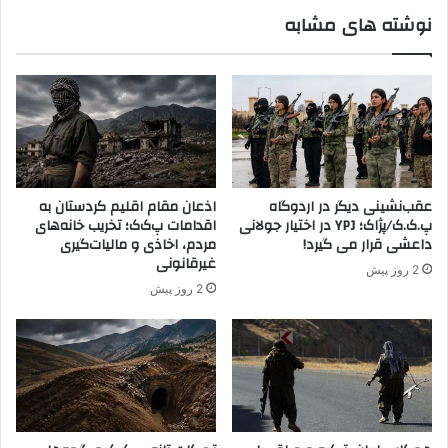
ژ
گ
نوشته های مشابه
ا
ر
ک
و
ه
ی
م
س
ل
ح
،
عقب‌نشینی دیگر در اردوگاه
اذعان مقام اقلیم کردستان به
خ
پ.ک.ک/پژاک؛ YPJ در اختیار جولانی
اقدامات پ‌ک‌ک؛ تخریب خانه‌های
ش
داعشی قرار می گیرد!
مردم، اخاذی و مالیات‌گیری
ن
غیرقانونی
2 روز پیش
و
2 روز پیش
ک
ا
م
ل
ا
م
ر
د