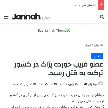
انتشار متن 12 ماده‌ای توافق نهایی بین ترکیه و پ.ک.ک
جستجو برای
منو
خانه
/
اخبار
اخبار
عضو فریب خورده پژاک در کشور
ترکیه به قتل رسید.
بیتا وان
ا
15 ژانویه 2013
0
129
کمتر از یک دقیقه
ر
جوانان و نوجوانان فریب خورده پژاک یکی پس از دیگری در کشور
س
ترکیه به قتل می رسند .
ا
گروهک کرد ستیز پژاک جوانان و نوجوانان فریب خورده را به اجبار
ل