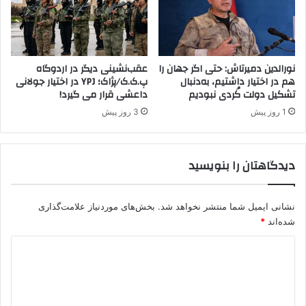
ا
د
ر
ا
ب
ر
ی
د
ل
ل
نورالدین دمیرتاش: حتی اگر جهان را
عقب‌نشینی دیگر در اردوگاه
ش
ی
هم در اختیار داشتیم، به‌دنبال
پ.ک.ک/پژاک؛ YPJ در اختیار جولانی
د
تشکیل دولت کُردی نبودیم
داعشی قرار می گیرد!
ر
ه
ا
1 روز پیش
3 روز پیش
ا
ن
ن
م
د
ر
دیدگاهتان را بنویسید
د
ا
ن
نشانی ایمیل شما منتشر نخواهد شد.
بخش‌های موردنیاز علامت‌گذاری
م
ر
شده‌اند
*
ز
د
ب
ا
ی
ن
د
ی