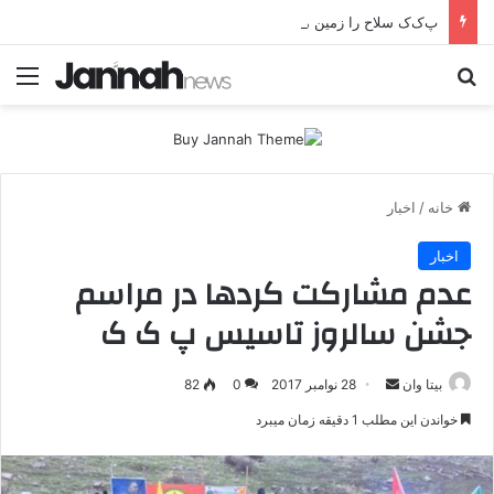
پ‌ک‌ک سلاح را زمین می‌گذارد؛ صلح یا تغییر زمین بازی؟
جستجو برای
منو
خانه
/
اخبار
اخبار
عدم مشارکت کردها در مراسم
جشن سالروز تاسیس پ ک ک
بیتا وان
ا
28 نوامبر 2017
0
82
ر
خواندن این مطلب 1 دقیقه زمان میبرد
س
ا
ل