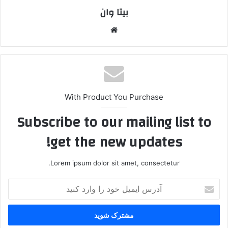
بیتا وان
وبس
ایت
With Product You Purchase
Subscribe to our mailing list to
get the new updates!
Lorem ipsum dolor sit amet, consectetur.
آ
د
ر
س
ا