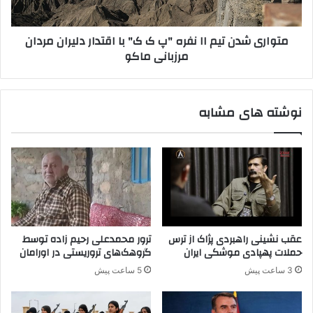
ز
د
ب
ن
متواری شدن تیم ۱۱ نفره "پ ک ک" با اقتدار دلیران مردان
ر
ت
مرزبانی ماکو
گ
ی
ز
م
ا
۱
ر
۱
نوشته های مشابه
ی
ن
س
ف
م
ر
ی
ه
ن
"
ا
پ
ر
ک
"
ک
پ
"
عقب نشینی راهبردی پژاک از ترس
ترور محمدعلی رحیم زاده توسط
ک
ب
حملات پهپادی موشکی ایران
گروهک‌های تروریستی در اورامان
ک
ا
3 ساعت پیش
5 ساعت پیش
"
ا
د
ق
ر
ت