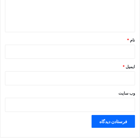
م
گ
ا
ا
ک
ه
و
*
نام
*
ایمیل
*
وب‌ سایت