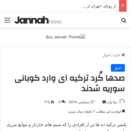
از رؤیای «تهران از مسیر کردستان» تا شکست پروژه موساد؛ جای خالی پژاک در یک سناریوی سوخته
جستجو برای
منو
خانه
/
اخبار
اخبار
صدها کُرد ترکیه ای وارد کوبانی
سوریه شدند
بیتا وان
ا
27 سپتامبر 2014
0
112
ر
خواندن این مطلب 1 دقیقه زمان میبرد
س
ا
پلیس ترکیه ده ها تن از افرادی را که سیم های خاردار و موانع مرزی
ل