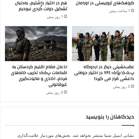
گروهک‌های تروریستی در اورامان
هم در اختیار داشتیم، به‌دنبال
د
ع
تشکیل دولت کُردی نبودیم
1 ساعت پیش
ش
1 روز پیش
د
ر
س
و
ر
ی
ه
/
عقب‌نشینی دیگر در اردوگاه
اذعان مقام اقلیم کردستان به
پ.ک.ک/پژاک؛ YPJ در اختیار جولانی
اقدامات پ‌ک‌ک؛ تخریب خانه‌های
د
داعشی قرار می گیرد!
مردم، اخاذی و مالیات‌گیری
ا
غیرقانونی
ع
3 روز پیش
ش
3 روز پیش
ی
ه
ا
دیدگاهتان را بنویسید
پ
ی
ش
نشانی ایمیل شما منتشر نخواهد شد.
بخش‌های موردنیاز علامت‌گذاری
ا