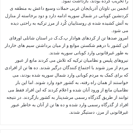
را تخریب کرده بودند، بازداشت نمود.
ا
انجمن بی تاوتان آذربایجان غربی حملات وسیع داعش به منطقه ی
ی
کردنشین کوبانی در شمال سوریه ادامه دارد و دود برخاسته از منازل
م
به آتش کشیده شده ی روستاییان کُرد از مرز ترکیه به راحتی دیده
ی
می شود.
ل
امروز صدها تن از کردهای هوادار پ.ک.ک در استان شانلی اورفای
این کشور با درهم شکستن موانع و از میان برداشتن سیم های خاردار
به طور غیرقانونی وارد کوبانی سوریه شدند.
نیروهای پلیس و نظامیان ترکیه که تلاش می کردند مانع از عبور
مردم از مرز شوند با اجتماع کنندگان درگیر شدند. ده ها تن از افرادی
که برای کمک به مردم کوبانی وارد شمال سوریه شده بودند، می
خواستند از همان راه رفته، به کشور خود وارد شوند. اما این بار
نظامیان مانع از ورود آنان شده و اعلام کردند که این افراد فقط می
توانند از طریق گذرگاه رسمی مرشدپنار به کشور بازگردند. در نتیجه
افراد از گذرگاه رسمی وارد شده و ده ها تن از آنان به خاطر عبور
غیرقانونی از مرز، دستیگر شدند.