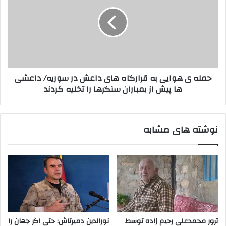
ی
د
ل
د
م
ه
ی
ی
ت
ه
و
و
ا
ا
ن
ی
حمله ی هوایی به قرارگاه های داعش در سوریه/ داعشی
ن
ی
ها پیش از بمباران سنگرها را تخلیه کردند
د
ب
د
ه
ا
ق
ع
ر
نوشته های مشابه
ش
ا
ر
ر
ا
گ
ش
ا
ک
ه
س
ه
ت
ا
د
ی
ه
د
ترور محمدعلی رحیم زاده توسط
نورالدین دمیرتاش: حتی اگر جهان را
ن
ا