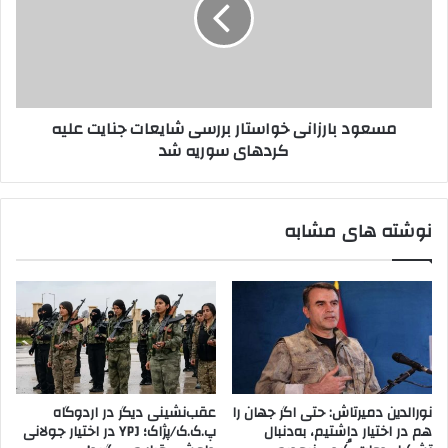
و
ر
د
ا
ب
ی
ا
ت
ر
ط
ز
مسعود بارزانی خواستار بررسی شایعات جنایت علیه
ب
ا
کردهای سوریه شد
ی
ن
ق
ی
ب
خ
ا
و
نوشته های مشابه
ش
ا
ر
س
ا
ت
ی
ا
ط
ر
ج
ب
د
ر
ی
ر
د
س
نورالدین دمیرتاش: حتی اگر جهان را
عقب‌نشینی دیگر در اردوگاه
م
ی
هم در اختیار داشتیم، به‌دنبال
پ.ک.ک/پژاک؛ YPJ در اختیار جولانی
ن
ش