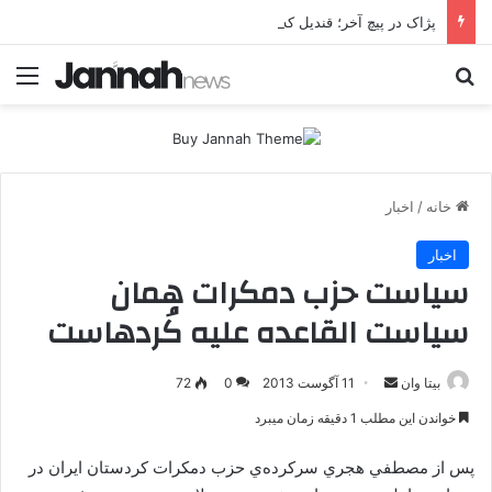
پژاک در پیچ آخر؛ قندیل که خاموش شود، شاخه ایرانی چه خواهد کرد؟
جستجو برای
منو
خانه
/
اخبار
اخبار
سیاست حزب دمکرات همان
سیاست القاعده علیه کُردهاست
بیتا وان
ا
11 آگوست 2013
0
72
ر
خواندن این مطلب 1 دقیقه زمان میبرد
س
ا
پس از مصطفي هجري سركرده‌ي حزب دمكرات كردستان ايران در
ل