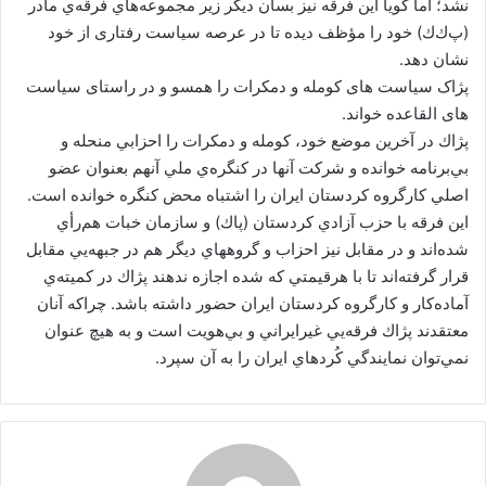
نشد؛ اما گويا اين فرقه نيز بسان ديگر زير مجموعه‌هاي فرقه‌ي مادر
(پ‌ك‌ك) خود را مؤظف ديده تا در عرصه سیاست رفتاری از خود
نشان دهد.
پژاک سیاست های کومله و دمکرات را همسو و در راستای سیاست
های القاعده خواند.
پژاك در آخرين موضع خود، كومله و دمكرات را احزابي منحله و
بي‌برنامه خوانده و شركت آنها در كنگره‌ي ملي آنهم بعنوان عضو
اصلي كارگروه كردستان ايران را اشتباه محض كنگره خوانده است.
اين فرقه با حزب آزادي كردستان (پاك) و سازمان خبات هم‌رأي
شده‌اند و در مقابل نيز احزاب و گروههاي ديگر هم در جبهه‌يي مقابل
قرار گرفته‌اند تا با هرقيمتي كه شده اجازه ندهند پژاك در كميته‌ي
آماده‌كار و كارگروه كردستان ايران حضور داشته باشد. چراكه آنان
معتقدند پژاك فرقه‌يي غيرايراني و بي‌هويت است و به هيچ عنوان
نمي‌توان نمايندگي كُردهاي ايران را به آن سپرد.