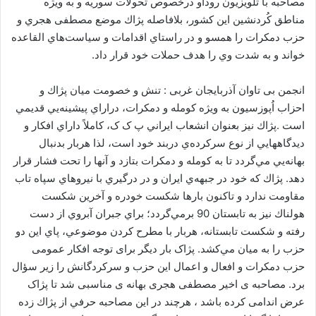
مصاحبه با تلويزيون روداو درخصوص تحولات سوريه و به ويژه
ا
مناطق كُردنشين اين كشور، بلافاصله پژاك موضع مصطفی هجري و
ی
حزب دمكرات را همسو و در راستاي اقدامات و سياست‌هاي القاعده
م
خواند و به شدت وي را هدف حملات خود قرار داد.
ی
ل
انجمن بی تاوان آذربایجان غربی : تنش و خصومت ميان پژاك و
احزاب اُپوزسيون به ويژه كومله و دمكرات، دراراي پيشينه‌يي قديمي
است .پژاك نيز بعنوان انشعاب ايراني پ ک ک، كاملاً داراي افكار و
ديدگاههايي از نوع سركرده‌ي دربند خود است، لذا هربار بدنبال
بهانه‌يي مي‌گردد تا به كومله و دمكرات بتازد و آنها را تحت فشار قرار
دهد. پژاك كه خود در جبهه‌ي ايران و در درگيري با نيروهاي سپاه تاب
مقاومت ندارد و تاكنون بارها شكست خودره و آخرين شكست
هولناك نيز به تابستان 90 برمي‌گردد؛ براي جبران آبروي از دست
رفته و شكست تابستانه، هربار با مطرح كردن موضوعي، پاي اين دو
حزب را به ميان مي‌كشد. پژاک بار دیگر برای توجه افکار عمومی
حزب دمكرات و افعال و اعمال اين حزب و سركردگانش را زير سؤال
برد. مصاحبه ی اخیر مصطفی هجری بهانه ی مناسبی شد تا پژاک
عرض اندامی کرده باشد ، هرچند در اين مصاحبه حرفي از پژاك زده