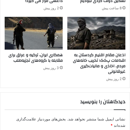
تشکیل دولت کُردی نبودیم
داعشی قرار می گیرد!
ط
ا
8 ساعت پیش
2 روز پیش
ق
ی
ه
ع
/
ا
د
ت
.
ج
ر
ن
ح
ا
م
ی
اذعان مقام اقلیم کردستان به
همکاری ایران، ترکیه و عراق برای
ت
اقدامات پ‌ک‌ک؛ تخریب خانه‌های
مقابله با گروه‌های تجزیه‌طلب
ت
مردم، اخاذی و مالیات‌گیری
ح
ع
3 روز پیش
غیرقانونی
ا
ل
ج
ی
2 روز پیش
ی
ه
م
ک
ی
ر
دیدگاهتان را بنویسید
ن
د
ه
ه
ا
نشانی ایمیل شما منتشر نخواهد شد.
بخش‌های موردنیاز علامت‌گذاری
ی
شده‌اند
*
س