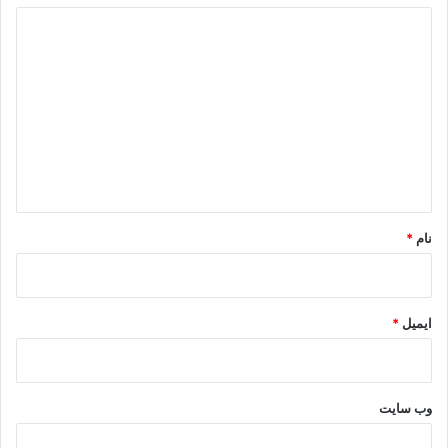
د
ی
د
گ
ا
ه
*
نام
*
ایمیل
*
وب‌ سایت