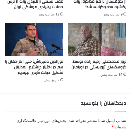
از کوهستان تا میز مذاکره؛ پژاک
عقب نشینی راهبردی پژاک از ترس
ژ
یک‌شبه «دموکرات» شد!
حملات پهپادی موشکی ایران
ا
9 ساعت پیش
12 ساعت پیش
ک
ترور محمدعلی رحیم زاده توسط
نورالدین دمیرتاش: حتی اگر جهان را
گروهک‌های تروریستی در اورامان
هم در اختیار داشتیم، به‌دنبال
تشکیل دولت کُردی نبودیم
14 ساعت پیش
2 روز پیش
دیدگاهتان را بنویسید
نشانی ایمیل شما منتشر نخواهد شد.
بخش‌های موردنیاز علامت‌گذاری
شده‌اند
*