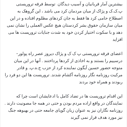
ا
بیشترین آمار قربانیان و آسیب دیدگان توسط فرقه تروریستی
ل
پ.ک.ک و پژاک از میان مردمان کرد می باشد ، این گروهک به
ا
اصطلاح حامی کرد ها فقط به جان کردهای مظلوم افتاده و در این
ی
میان سازمان حقوق بشر کردستان هیچ عکس العملی را نشان نمی
م
دهد و با سکوت اختیار کردن خود به شدت جنایات تروریست ها می
ی
افزاید
ل
اعضای فرقه تروریستی پ ک ک و پژاک دیروز عصر راه پولور-
درسییم را بستند و به اخاذی از کردها پرداختند . آنها در این میان
متوجه حضور حسین آیگون نماینده کرد از حزب ج.ه.پ. و قادر
مرکیت روزنامه نگار روزنامه آکشام شدند. تروریست ها این دو فرد را
ربودند و همراه خود بردند
این اقدام تروریست ها در تضاد کامل با ادعایشان است چرا که
نمایندگان در واقع اراده مردم بودن و حتی در همه جا مصونیت دارند .
روزنامه نگاران نیز به عنوان زبان گویای جامعه حتی در بهبوهه جنگ
نیز مورد هدف قرار نمی گیرند