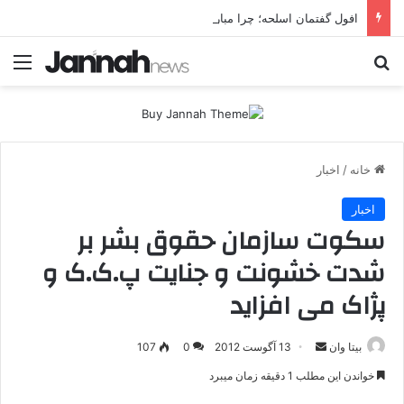
افول گفتمان اسلحه؛ چرا مبارزه مسلحانه در میان کردها اعتبار گذشته را ندارد؟
جستجو برای
منو
خانه
/
اخبار
اخبار
سکوت سازمان حقوق بشر بر
شدت خشونت و جنایت پ.ک.ک و
پژاک می افزاید
بیتا وان
ا
13 آگوست 2012
0
107
ر
خواندن این مطلب 1 دقیقه زمان میبرد
س