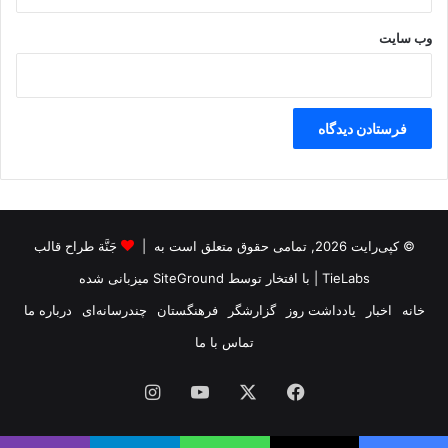
وب‌ سایت
© کپی‌رایت 2026, تمامی حقوق متعلق است به |
جَنَّة طراح قالب
TieLabs
| با افتخار توسط
SiteGround
میزبانی شده
خانه
اخبار
یادداشت روز
گزارشگر
فرهنگستان
چندرسانه‌ای
درباره ما
تماس با ما
فیس
X
یوتیوب
اینستاگرام
بوک