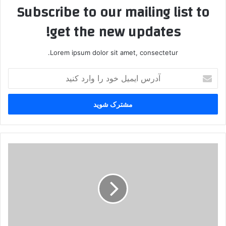
Subscribe to our mailing list to
get the new updates!
Lorem ipsum dolor sit amet, consectetur.
آ
د
ر
س
ا
ی
م
ی
آ
ل
غ
خ
ا
و
ز
د
ت
ر
ن
ا
ش
و
ه