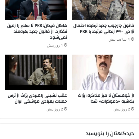
K
د
ر
م
قانون چارچوب جدید ترکیه؛ احتمال
هاکان فیدان: PKK تا سلاح را زمین
خ
آزادی ۳۹۰۰ زندانی مرتبط با PKK
نگذارد، از قانون جدید بهره‌مند
م
نمی‌شود
4 ساعت پیش
و
1 روز پیش
ر
از کوهستان تا میز مذاکره؛ پژاک
عقب نشینی راهبردی پژاک از ترس
یک‌شبه «دموکرات» شد!
حملات پهپادی موشکی ایران
2 روز پیش
2 روز پیش
دیدگاهتان را بنویسید