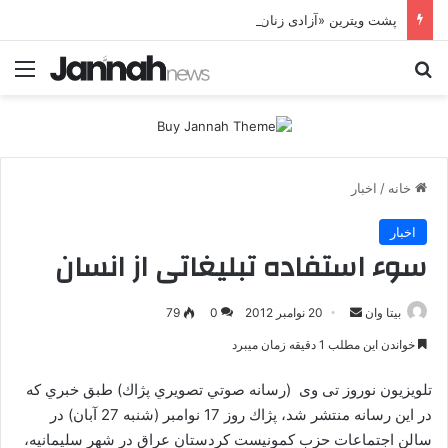
پشت ویترین «آزادی زنان»؛ HPJ چگونه زن را وارد معادله جنگ می‌کند؟ بی‌تاوان | پرونده ویژه
جستجو برای
منو
خانه
/
اخبار
اخبار
سوء استفاده تبلیغاتی از انسان
بیتا وان
ا
20 نوامبر 2012
0
79
ر
خواندن این مطلب 1 دقیقه زمان میبرد
س
ا
تلويزيون نوروز تی وی (رسانه‌ صوتي تصويري پژاك) طبق خبري كه
ل
در اين رسانه منتشر شد، پژاك روز 17 نوامبر (شنبه 27 آبان) در
ا
سالن اجتماعات حزب كمونيست كردستان عراق در شهر سليمانيه،