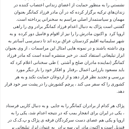
ی
نشستي را به منظور حمايت از اعضاي زنداني اعتصاب كننده در
م
زندان‌هاي تركيه برگزار كرده كه در آن مادر فرزاد كمانگر بعنوان
ی
مهمان و سياستمدار اصلي مراسم به سخنراني پرداخته است.
ل
گفتنی است پژاک به دنبال اعدام فرزاد کمانگر برادر وی را راهی
اروپا کرد و اکنون مادرش را را نیز از اقوام و فامیل دور کرده و به
شهر سلیمانیه اقلیم کردستان عراق برده اند تا دسترسی آسانتر به
وی داشته باشند و در نمونه هایی امثال این مراسمات ، از وی بعنوان
ابزار تبلیغاتی استفاد کنند. در خبر منتشره آمده است که مادر فرزاد
کمانگر (نماینده مادران صلح و آشتی ) طی سخنانی اعلام کرد که
باید مسعود بارزانی اعمال ،رفتار و افکار خود را بار دیگر مورد
بررسی و تجدید نظر قرار دهد و از اردوغان حمایت نکند و به هر
کشوری را که سفر می کند ، پرچم کشورش را در پشت سر خود قرار
دهد.
پژاک هر کدام از برادران کمانگر را به جایی و به دنبال کاریی فرستاد
، یکی در ایران برای انفجار بمب که در نتیجه اعدام شد، یکی را به
اروپا و یکی هم عصای دست سرکردگان فرقه ی پژاک و پ.ک.ک در
قندیل است و اکنون مادر این سه برادر به عنوان ابزار تبلیغاتی بر