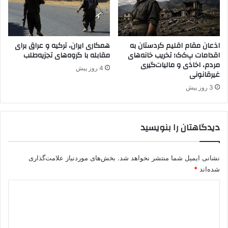
ر
ه
ک
ه
ی
م
ه
ک
اذعان مقام اقلیم کردستان به
همکاری ایران، ترکیه و عراق برای
ب
اقدامات پ‌ک‌ک؛ تخریب خانه‌های
مقابله با گروه‌های تجزیه‌طلب
ا
مردم، اخاذی و مالیات‌گیری
ا
ر
4 روز پیش
غیرقانونی
ع
ی
ث
ن
3 روز پیش
و
ز
ض
د
ع
ی
دیدگاهتان را بنویسید
ی
ک
ت
ی
ک
ب
نشانی ایمیل شما منتشر نخواهد شد.
بخش‌های موردنیاز علامت‌گذاری
ن
ا
شده‌اند
*
و
پ
ن
.
د
ی
ک
س
ی
.
و
ک
د
ر
د