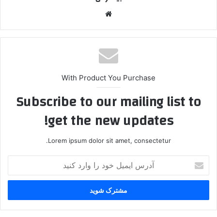
وبس
ایت
With Product You Purchase
Subscribe to our mailing list to
get the new updates!
Lorem ipsum dolor sit amet, consectetur.
آ
د
ر
س
ا
ی