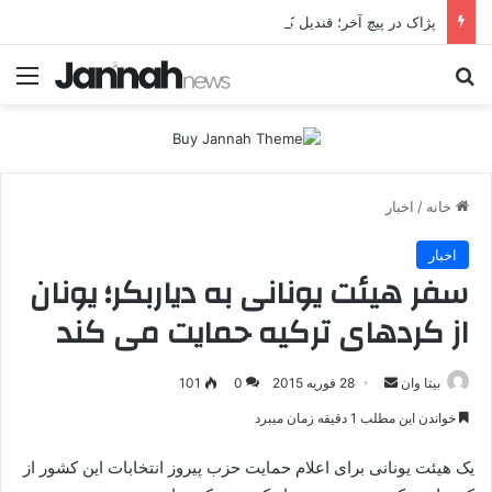
پژاک در پیچ آخر؛ قندیل که خاموش شود، شاخه ایرانی چه خواهد کرد؟
جستجو برای
منو
خانه
/
اخبار
اخبار
سفر هیئت یونانی به دیاربکر؛ یونان
از کردهای ترکیه حمایت می کند
بیتا وان
ا
28 فوریه 2015
0
101
ر
خواندن این مطلب 1 دقیقه زمان میبرد
س
ا
یک هیئت یونانی برای اعلام حمایت حزب پیروز انتخابات این کشور از
ل