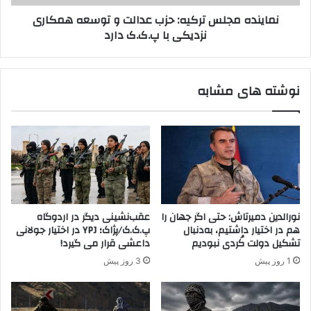
س
ج
نماینده مجلس ترکیه: حزب عدالت و توسعه همکاری
ی
ل
نزدیکی با پ.ک.ک دارد
ا
س
س
ت
ت
ر
ه
ک
نوشته های مشابه
ا
ی
ی
ه
ا
:
ش
ح
ت
ز
ب
ب
ا
ع
ه
د
آ
ا
نورالدین دمیرتاش: حتی اگر جهان را
عقب‌نشینی دیگر در اردوگاه
م
ل
هم در اختیار داشتیم، به‌دنبال
پ.ک.ک/پژاک؛ YPJ در اختیار جولانی
ر
ت
تشکیل دولت کُردی نبودیم
داعشی قرار می گیرد!
ی
و
1 روز پیش
3 روز پیش
ک
ت
ا
و
و
س
ت
ع