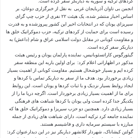
کردهای ترکیه و سوریه به دیاربکر سفر کرده است.
ا
انجمن بی تاوان آذربایجان غربی به نقل از خبرگزاری دوغان، بر
ی
اساس اخبار منتشر شده، یک هیئت ۲۲ نفری از حزب چپ گرای
م
سیریزای یونان که در انتخابات اخیر این کشور پیروزشده و به قدرت
ی
رسیده است برای حمایت از کردهای ترکیه، حزب دموکراتیک خلق ها
ل
و مقاومت کوبانی در مقابل دولت اسلامی عراق و شام (داعش) به
دیاربکر سفر کرده است.
گیئورگوس کاراتسئوبانیس، نماینده پارلمان یونان و رئیس هیئت
مذکور در اظهاراتی اعلام کرد: برای اولین باربه این منطقه سفر
کرده ایم و بسیار خوشحال هستیم. مقاومت کوبانی از اهمیت بسیار
زیادی برخوردار بود. هدف ما از سفر به دیاربکر تماس با کردها و
ایجاد روابط بسیار نزدیک و با ثبات کردها و یونان است. این روابط
برای ما از اهمیت بسیار زیادی برخوردار است. اگرچه دریا ما را از
یکدیگر جدا کرده است ولی یونان با کردها شباهت های فرهنگی
بسیار زیادی دارد. همچنین دو حزب سیریزا و دموکراتیک خلق ها که
نماینده جامعه کرد ترکیه است، دارای شباهت های زیادی از جمله
مبارزه با سیستم سرمایه داری و فاشیسم هستند.
گولتن کیشاناک، شهردار کلانشهر دیاربکر نیز در این دیدارعنوان کرد: