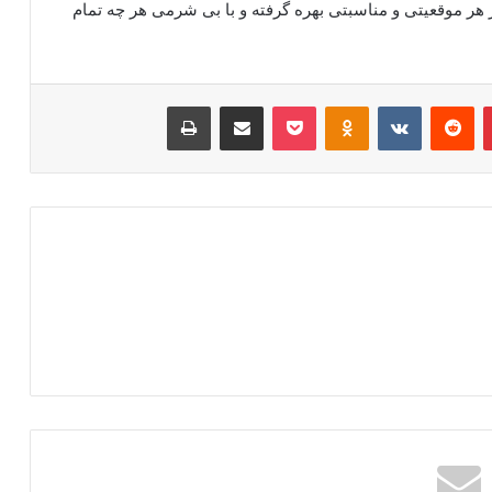
هر موقعیتی و مناسبتی بهره گرفته و با بی شرمی هر چه تمام
‫پین‌ترست
‫رددیت
‫VKontakte
‫Odnoklassniki
پاکت
اشتراک گذاری از طریق ایمیل
چاپ