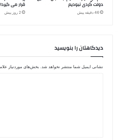
ه
دولت کُردی نبودیم
قرار می گیرد!
ج
46 دقیقه پیش
2 روز پیش
ا
س
و
س
ی
دیدگاهتان را بنویسید
ت
و
س
ط
نشانی ایمیل شما منتشر نخواهد شد.
بخش‌های موردنیاز علام
پ
د
ل
ی
ی
س
د
آ
ل
گ
م
ا
ا
ه
ن
*