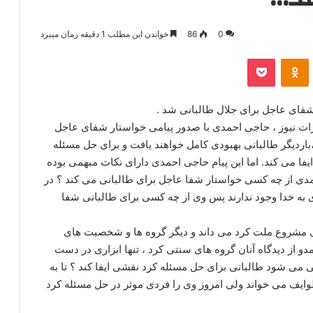
0
86
خواندن این مطلب 1 دقیقه زمان میبرد
‫VKonta
‫Odnoklassniki
پاکت
ای عاجل برای جلال طالبانی شد .
فرات نیوز ، حاجی احمدی با صدور پیامی خواستار شفای عاجل
باردیگر طالبانی بهبودی کامل خواهند یافت و برای حل مسئله
ایفا می کند. اما این پیام حاجی احمدی دارای نکات مبهمی بوده
مدی از چه کسی خواستار شفا عاجل برای طالبانی می کند ؟ در
 به خدا وجود ندارند پس وی از چه کسی برای طالبانی شفا
 ی مشروع ملت کرد می داند و دیگر گروه ها و شخصیت های
دو از دیدگاه آنان گروه های سنتی کرد ، تنها ابزاری در دست
ی شود طالبانی برای حل مسئله کرد نقشی ایفا کند ؟ تا به
 طوایف می خواند ولی امروز وی را فردی موثر در حل مسئله کرد