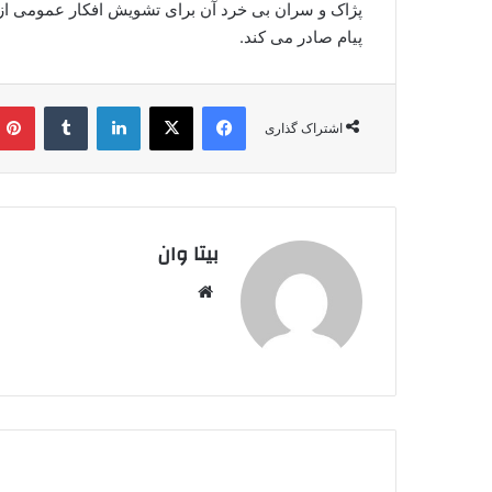
پژاک و سران بی خرد آن برای تشویش افکار عمومی از 
پیام صادر می کند.
فیس بوک
X
لینکدین
‫تامبلر
اشتراک گذاری
بیتا وان
وبس
ایت