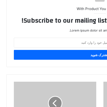
With Product You
Subscribe to our mailing lis
Lorem ipsum dolor sit am
ق
ت
ل
ی
ک