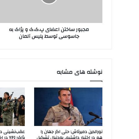
س
و
ا
ا
خ
ر
ت
د
مجبور ساختن اعضای پ.ک.ک و پژاک به
ن
ک
جاسوسی توسط پلیس آلمان
ا
ن
ع
ی
ض
د
ا
ی
پ
نوشته های مشابه
.
ک
.
ک
و
پ
ژ
ا
ک
نورالدین دمیرتاش: حتی اگر جهان را
عقب‌نشینی دیگ
ب
هم در اختیار داشتیم، به‌دنبال تشکیل
پژاک؛ J