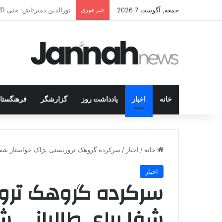
جمعه, آگوست 7 2026
خبر فوری
شکار جوانان کُرد در قلب 
خانه
اخبار
یادداشت روز
گزارشگر
فرهنگستا
خانه
/
اخبار
/
سرکرده گروهک تروریستی پژاک خواستار شفا 
اخبار
سرکرده گروهک ترور
شفا برای طالبانی شد