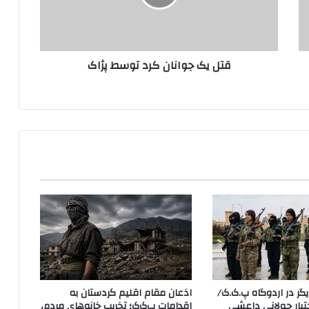
ج
و
ا
ن
قتل یک جوانان کرد توسط پژاک
ا
ن
ک
ر
د
ت
و
س
ط
پ
ژ
ا
ک
ر در اردوگاه پ.ک.ک/
اذعان مقام اقلیم کردستان به
YP در اختیار جولانی داعشی
اقدامات پ‌ک‌ک؛ تخریب خانه‌های مردم،