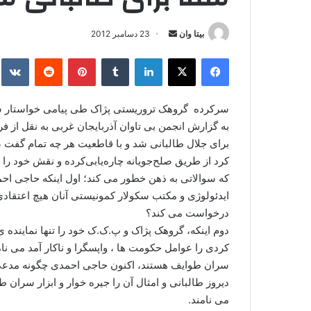
بیتا وان
ا
23 دسامبر 2012
ر
فیس بوک
X
لینکدین
‫تامبلر
‫پین‌ترست
‫رددیت
kte
س
ا
ل
سرکرده گروهک تروریستی پژاک طی پیامی خواستار شف
ا
به گزارش انجمن بی تاوان آذربایجان غربی به نقل از 
ی
برای جلال طالبانی شد و با قاطعیت هر چه تمام گفت ،
م
کرد از طریق صلح‌جویانه چاره‌یابی‌کرده و نقش خود را 
ی
که سوالاتی به ذهن خطور می کند؛ اول اینکه حاجی اح
ل
ایدئولوژی و مکتب سکولار کمونیستی آنان هیچ اعتقادی
درخواست می کند؟
دوم اینکه، گروهک پژاک و پ.ک.ک خود را تنها نماینده
کردی را عوامل حکومت ها ، واپسگرا و ناکار آمد می نام
سران طوایف هستند، اکنون حاجی احمدی چگونه مدعی م
دیروز طالبانی و امثال آن را جیره خوار و ابزار سران
می نامند.