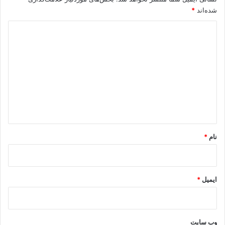
شده‌اند
*
د
ی
د
گ
ا
ه
*
نام
*
ایمیل
*
وب‌ سایت