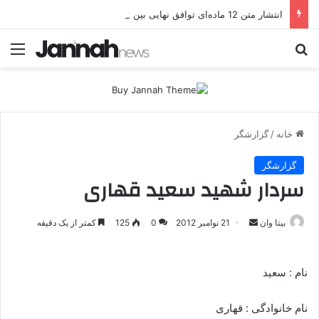
انتشار متن 12 ماده‌ای توافق نهایی بین ترکیه و پ.ک.ک
جستجو برای
منو
خانه
/
گزارشگر
گزارشگر
سردار شهید سعید قهاری
بیتا وان
ا
21 نوامبر 2012
0
125
کمتر از یک دقیقه
ر
س
نام : سعید
ا
ل
نام خانوادگی : قهاری
ا