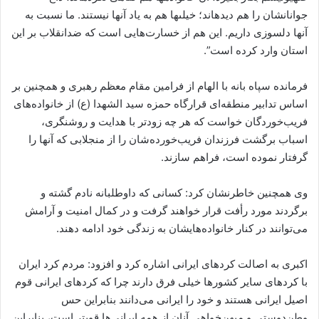
جوانانشان را هم دیده‏اند؛ خیلى‏ها هم به یاد آنها نیستند. ما نسبت به
آنها دلسوزى داریم. این هم از خسارت‌هایى است که ضدانقلاب بر این
استان وارد کرده است”.
فرمانده سپاه بانه با الهام از فرامین مقام معظم رهبری و همچنین بر
اساس تدابیر منطقه‌ای قرارگاه حمزه سید الشهدا (ع) از خانواده‌های
فریب‌خوردگان خواست که هر چه زودتر با هدایت و روشنگری،
اسباب برگشت فرزندان فریب‌خورده‌شان را از منجلابی که آنها را
گرفتار نموده است، فراهم سازند.
وی همچنین خاطرنشان کرد: کسانی که داوطلبانه نادم گشته و
برگردند مورد رأفت قرار خواهند گرفت و در کمال امنیت و آرامش
می‌توانند در کنار خانواده‌هایشان به زندگی خود ادامه دهند.
اکبری به اصالت کردهای ایرانی اشاره کرد و افزود: مردم کرد ایران
با کردهای سایر کشورها خیلی فرق دارند چرا که کردهای ایرانی قوم
اصیل ایرانی هستند و خود را ایرانی می‌دانند بنابراین حس
وطن‌دوستی و میهن‌خواهی آنان از همه ایرانی‌ها قویتر است، بنابراین