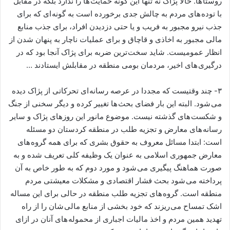
روستا ها. حالا پژاک نه تنها این گونه حمایت ها را ندارد بلکه در مقابل
با توده های مردم به چالش جدی برخورده است به گونه ای که برای
جذب نیرو مجبور به فریب و یا حتی دزدیدن افراد، برای جذب منابع
مالی مجبور به اخاذی و قاچاق و برای عملیات ناچار به پنهان شدن از
انظار عمومیست. شاید سخت ترین ضربه برای پژاک آنجا بود که در
درگیری های اخیر، مردمان بومی منطقه در مقابلش ایستادند …
۳- چند وقتیست که مجددا در عرصه رسانه ای تحرکاتی از پژاک دیده
می شود. البته این بار فضای بحث ها تغییر کرده و دیگر سخنی از جنگ
و شکست های گذشته نیست. موضوع مانور این روزهای پژاک و سایر
رسانه های معارض و تجزیه طلب در منطقه کردستان دو مسئله
است: ابتدا مسائل معروف به حقوق بشری که برای همه گروه های
معارض جمهوری اسلامی به عنوان یک وظیفه کلی تعریف شده و به
صورت هماهنگ پیگیری می شود و مورد دوم که به طور خاص به آن
پرداخته می شود بحث فشار اقتصادی و مشکلات معیشتی مردم
منطقه است. گروه های تجزیه طلب منطقه در حالی برای این مساله
اشک تمساح می ریزند که خود بخشی از منابع مالی شان را از راه
تهدید همین مردم و اخذ مالیات اجباری از محموله های آنان در ازای