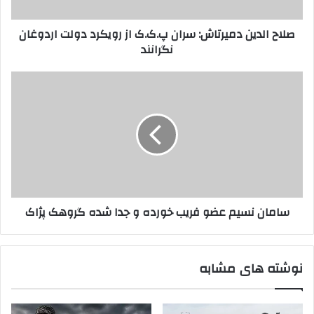
و
ی
ا
ن
صلاح الدین دمیرتاش: سران پ.ک.ک از رویکرد دولت اردوغان
ر
د
نگرانند
د
م
ک
ی
ن
ر
س
ی
ت
ا
د
ا
م
ش
ا
:
ن
س
ن
ر
س
ا
ی
ن
م
سامان نسیم عضو فریب خورده و جدا شده گروهک پژاک
پ
ع
.
ض
ک
و
.
ف
نوشته های مشابه
ک
ر
ا
ی
ز
ب
ر