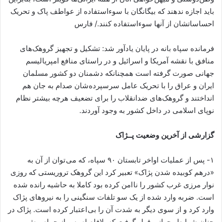
باید اجازه ندهند که بیگانگان با سوءاستفاده از عواطف پاک و تحریک
احساساتشان از آنها سوءاستفاده کنند./ فارس
فرمانده سپاه بانه در پایان یادآور شد: تشکیل و تجهیز گروهک‌های
منافق با نقشه آمریکا و اسرائیل و در راستای منافع امپریالیسم
جهانی صورت گرفته است همچنانکه دشمنان دو کشور مسلمان
ایران و عراق را با تحریک عامل سرسپرده‌شان صدام به جان هم
انداختند و گروهک‌های ضدانقلاب را برای تضعیف هرچه بیشتر نظام
نوپای اسلامی در داخل کشور به وجود آوردند.
گزارشی از آخرین وضعیت پــژاک
۱- پس از عملیات اواخر تابستان ۹۰ سپاه، که می توان از آن به
«درهم کوبیده شدن پژاک» تعبیر کرد این گروهک تروریستی که روزی
نوار مرزی غرب کشور را نا امن کرده بود کاملا به حاشیه رانده شده
است. ضربه وارد شده از یک سو تلفات سنگینی را به نیروهای پژاک
وارد کرد و از سوی دیگر به شدت آن را بی اعتبار کرده است. پژاک در
چنان شرایط بحرانی قرار گرفت که بلافاصله پس از حمله پیش