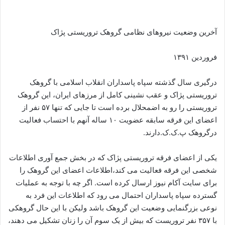
ا
ل
ا
آخرین وضعیت نیروهای نظامی گروهک تروریستی پژاک
ی
م
فروردین ۱۳۹۱
ی
ل
درگیری سال گذشته سپاه پاسداران انقلاب اسلامی با گروهک
تروریستی پژاک و عقب نشینی کامل از مرزهای ایران، این گروهک
تروریستی را رو به اضمحلال برده است تا جایی که تنها ۵۷ نفر از
اعضای این فرقه سابقه عضویت ۱۰ ساله آنهم با احتساب فعالیت
درگروهک پ.ک.ک.دارند.
یکی از اعضای فرقه تروریستی پژاک که در بخش جمع آوری اطلاعات
شخصی این فرقه فعالیت می کند،اطلاعات اعضای این گروهک را
برای سایت آکام نیوز ارسال کرده است. اگر چه با توجه به عملیات
گسترده سپاه پاسداران احتمال می رود که اطلاعات این فرد به
نوعی بزرگنمایی وضعیت این گروهک باشد ولیکن با این حال گروهکی
با ۳۵۷ نفر تروریست که بیش از یک سوم آن را زنان تشکیل می دهند،