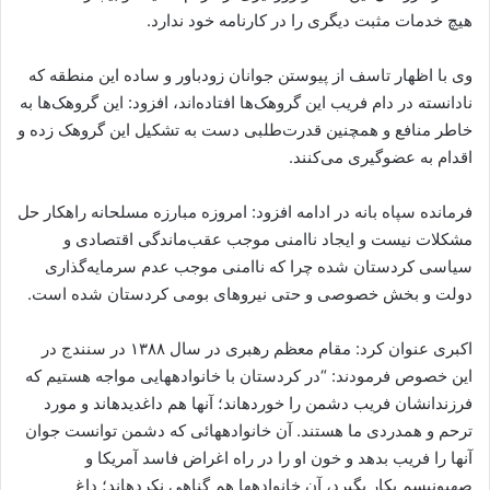
هیچ خدمات مثبت دیگری را در کارنامه خود ندارد.
وی با اظهار تاسف از پیوستن جوانان زودباور و ساده این منطقه که
نادانسته در دام فریب این گروهک‌ها افتاده‌اند، افزود: این گروهک‌ها به
خاطر منافع و همچنین قدرت‌طلبی دست به تشکیل این گروهک زده و
اقدام به عضوگیری می‌کنند.
فرمانده سپاه بانه در ادامه افزود: امروزه مبارزه مسلحانه راهکار حل
مشکلات نیست و ایجاد ناامنی موجب عقب‌ماندگی اقتصادی و
سیاسی کردستان شده چرا که ناامنی موجب عدم سرمایه‌گذاری
دولت و بخش خصوصی و حتی نیروهای بومی کردستان شده است.
اکبری عنوان کرد: مقام معظم رهبری در سال ۱۳۸۸ در سنندج در
این خصوص فرمودند: “در کردستان با خانواده‏هایى مواجه هستیم که
فرزندانشان فریب دشمن را خورده‏اند؛ آنها هم داغدیده‏اند و مورد
ترحم و همدردى ما هستند. آن خانواده‏هائى که دشمن توانست جوان
آنها را فریب بدهد و خون او را در راه اغراض فاسد آمریکا و
صهیونیسم بکار بگیرد، آن خانواده‏ها هم گناهى نکرده‏اند؛ داغ