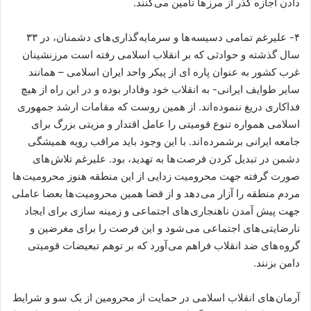
دادن اجازه گذر از مرز ها تامین می کنند.
۴- علیرغم تمامی دسیسه ها و سرمایه گذاری های دشمنان، در ۳۳
سال گذشته و حوادثی که بر انقلاب اسلامی رفته است مرزنشینان
غرب کشور به عنوان پاره ای از پیکر واحد ایران اسلامی – همانند
سایر طوایف ایرانی- به انقلاب خود وفادار بوده و در این راه از هیچ
فداکاری دریغ ننموده اند. از همین روست که مقامات ارشد جمهوری
اسلامی همواره تنوع قومیتی را عامل اقتدار و مزیتی بزرگ برای
جامعه ایرانی برشمرده اند. با این وجود باید مراقب رویه همیشگی
دشمن در تبدیل کردن فرصت ها به تهدید، بود. علیرغم تلاش های
صورت گرفته جهت محرومیت زدایی از این منطقه هنوز محرومیت ها
مردم منطقه را آزار می دهد و از قضا همین محرومیت ها بعضا عاملی
جهت پیش آمدن ناهنجاری های اجتماعی و زمینه سازی برای ایجاد
نارضایتی های اجتماعی می شود و این فرصت را برای مغرضین و
گروه های ضد انقلاب فراهم می آورد که بر توهم تبعیضات قومیتی
دامن بزنند.
آرمان های انقلاب اسلامی در حمایت از محرومین از یک سو و شرایط