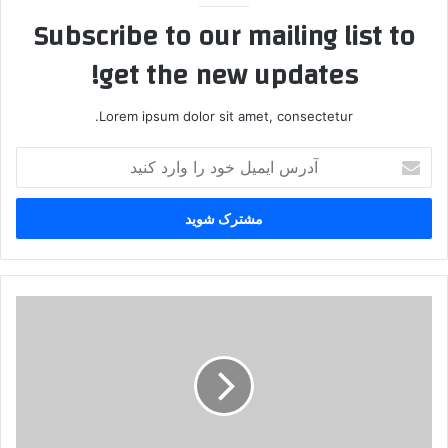
Subscribe to our mailing list to
get the new updates!
Lorem ipsum dolor sit amet, consectetur.
آ
د
ر
س
ا
ی
م
ی
ص
ل
ل
خ
ا
و
ح
د
ا
ر
ل
ا
د