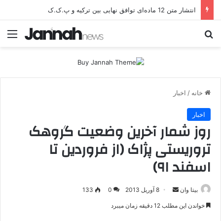
انتشار متن 12 ماده‌ای توافق نهایی بین ترکیه و پ.ک.ک
جستجو برای
منو
خانه
/
اخبار
اخبار
روز شمار آخرین وضعیت گروهک
تروریستی پژاک (از فروردین تا
اسفند ۹۱)
بیتا وان
ا
8 آوریل 2013
0
133
ر
خواندن این مطلب 12 دقیقه زمان میبرد
س