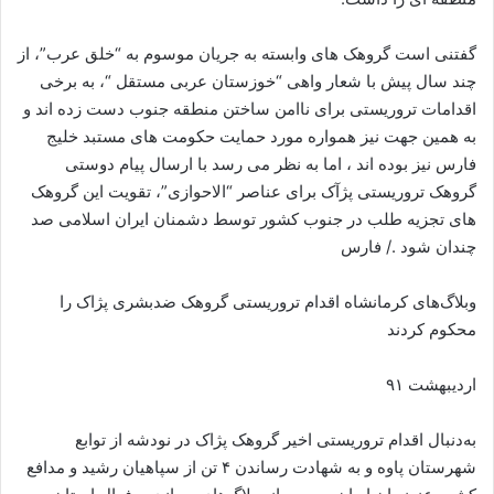
گفتنی است گروهک های وابسته به جریان موسوم به “خلق عرب”، از
چند سال پیش با شعار واهی “خوزستان عربی مستقل “، به برخی
اقدامات تروریستی برای ناامن ساختن منطقه جنوب دست زده اند و
به همین جهت نیز همواره مورد حمایت حکومت های مستبد خلیج
فارس نیز بوده اند ، اما به نظر می رسد با ارسال پیام دوستی
گروهک تروریستی پژآک برای عناصر “الاحوازی”، تقویت این گروهک
های تجزیه طلب در جنوب کشور توسط دشمنان ایران اسلامی صد
چندان شود ./ فارس
وبلاگ‌های کرمانشاه اقدام تروریستی گروهک ضدبشری پژاک را
محکوم کردند
اردیبهشت ۹۱
به‌دنبال اقدام تروریستی اخیر گروهک پژاک در نودشه از توابع
شهرستان پاوه و به شهادت رساندن ۴ تن از سپاهیان رشید و مدافع