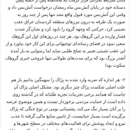
دستانه خود در پایان آتش بس ماه رمضان درخواست آتش بس داد و
وقتی این آتش بس مورد قبول واقع نشد تنها پس از چند روز به
صورت یک طرفه به درون مرزهای منطقه کردستان عراق عقب
نشینی کرد، حرکتی که وجهه گروه را نابود کرد و نشان گر شدت
فشار وارده بر این گروهک بود. هر چند در روزهای اول این گروهک
سعی نمود در فضای رسانه ای توجیهاتی برای این کار خود بیاورد و از
این عقب نشینی تعبیر به صلح طلبی نماید اما رسوایی به بار آمده
آنقدر بزرگ بود که برای مدت های طولانی تنها خروجی خبری گروهک،
سکوت بود!
۲- هر اندازه که ضربه وارد شده به پژاک را سهمگین بدانیم باز هم
علت اصلی شکست پژاک چیز دیگری بود. مشکل اصلی پژاک آن
جاست که همانند برخی تجربیات تجزیه طلبانه که در گذشته روی
داده است از حمایت مردمی برخوردار نیست و همین موضوع عرصه
را بر آنان بسیار تنگ می کند. پشتیبانی بومی در نوع جنگی که پژاک
برگزیده است بسیار حیاتیست، از تامین منابع مالی گرفته تا جذب
نیرو و ایجاد پوشش برای فعالیت های مختلف در سطح شهر ها و