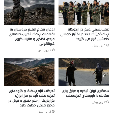
خ
و
و
ی
ر
ک
د
ر
ه
د
و
عقب‌نشینی دیگر در اردوگاه
اذعان مقام اقلیم کردستان به
د
ج
پ.ک.ک/پژاک؛ YPJ در اختیار جولانی
اقدامات پ‌ک‌ک؛ تخریب خانه‌های
و
د
داعشی قرار می گیرد!
مردم، اخاذی و مالیات‌گیری
ل
ا
غیرقانونی
1 روز پیش
ت
ش
2 روز پیش
ا
د
ر
ه
د
گ
و
ر
غ
و
ا
ه
ن
ک
ن
همکاری ایران، ترکیه و عراق برای
تحرکات تازه پ.ک.ک و گروه‌های
پ
مقابله با گروه‌های تجزیه‌طلب
تجزیه طلب کُرد در مرز ایران؛
گ
ژ
گزارش‌ها از حفر خندق و تونل در
ر
ا
2 روز پیش
محور قندیل حکایت دارد
ا
ک
ن
3 روز پیش