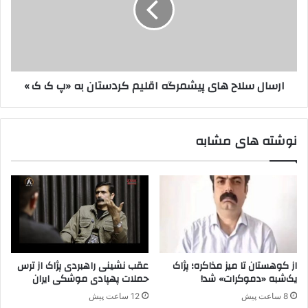
د
ل
ا
س
ن
ل
ه
ا
د
ح
ارسال سلاح های پیشمرگه اقلیم کردستان به «پ ک ک »
ا
ه
م
ا
ب
ی
ز
پ
نوشته های مشابه
ر
ی
گ
ش
ت
م
ر
ر
ی
گ
ن
ه
ک
ا
ا
ق
ر
ل
از کوهستان تا میز مذاکره؛ پژاک
عقب نشینی راهبردی پژاک از ترس
گ
ی
یک‌شبه «دموکرات» شد!
حملات پهپادی موشکی ایران
ا
م
8 ساعت پیش
12 ساعت پیش
ه
ک