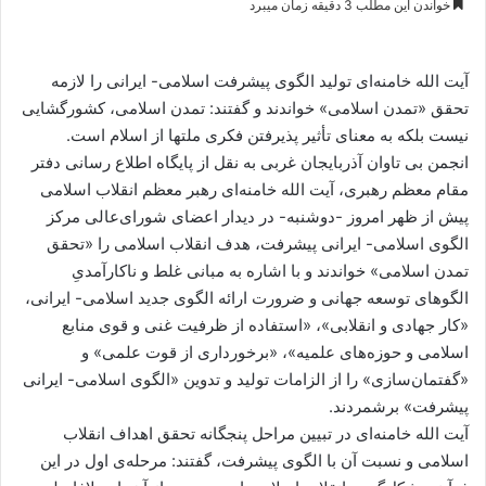
خواندن این مطلب 3 دقیقه زمان میبرد
س
ا
ل
آیت الله خامنه‌ای تولید الگوی پیشرفت اسلامی- ایرانی را لازمه
ا
تحقق «تمدن اسلامی» خواندند و گفتند: تمدن اسلامی، کشورگشایی
ی
نیست بلکه به معنای تأثیر پذیرفتن فکری ملتها از اسلام است.
م
انجمن بی تاوان آذربایجان غربی به نقل از پایگاه اطلاع رسانی دفتر
ی
مقام معظم رهبری، آیت الله خامنه‌ای رهبر معظم انقلاب اسلامی
ل
پیش از ظهر امروز -دوشنبه- در دیدار اعضای شورای‌عالی مرکز
الگوی اسلامی- ایرانی پیشرفت، هدف انقلاب اسلامی را «تحقق
تمدن اسلامی» خواندند و با اشاره به مبانی غلط و ناکارآمدیِ
الگوهای توسعه جهانی و ضرورت ارائه الگوی جدید اسلامی- ایرانی،
«کار جهادی و انقلابی»، «استفاده از ظرفیت غنی و قوی منابع
اسلامی و حوزه‌های علمیه»، «برخورداری از قوت علمی» و
«گفتمان‌سازی» را از الزامات تولید و تدوین «الگوی اسلامی- ایرانی
پیشرفت» برشمردند.
آیت الله خامنه‌ای در تبیین مراحل پنجگانه تحقق اهداف انقلاب
اسلامی و نسبت آن با الگوی پیشرفت، گفتند: مرحله‌ی اول در این