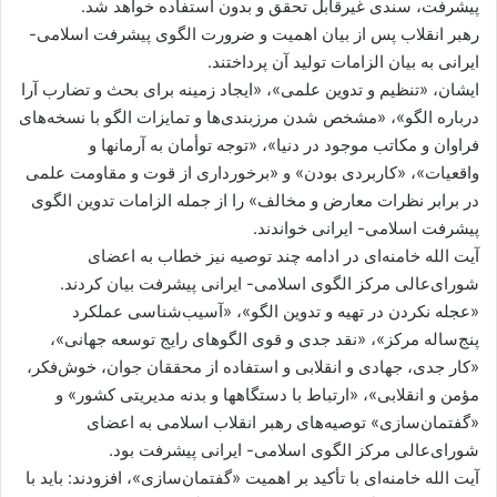
پیشرفت، سندی غیرقابل تحقق و بدون استفاده خواهد شد.
رهبر انقلاب پس از بیان اهمیت و ضرورت الگوی پیشرفت اسلامی-
ایرانی به بیان الزامات تولید آن پرداختند.
ایشان، «تنظیم و تدوین علمی»، «ایجاد زمینه برای بحث و تضارب آرا
درباره الگو»، «مشخص شدن مرزبندی‌ها و تمایزات الگو با نسخه‌های
فراوان و مکاتب موجود در دنیا»، «توجه توأمان به آرمانها و
واقعیات»، «کاربردی بودن» و «برخورداری از قوت و مقاومت علمی
در برابر نظرات معارض و مخالف» را از جمله الزامات تدوین الگوی
پیشرفت اسلامی- ایرانی خواندند.
آیت الله خامنه‌ای در ادامه چند توصیه نیز خطاب به اعضای
شورای‌عالی مرکز الگوی اسلامی- ایرانی پیشرفت بیان کردند.
«عجله نکردن در تهیه و تدوین الگو»، «آسیب‌شناسی عملکرد
پنج‌ساله مرکز»، «نقد جدی و قوی الگوهای رایج توسعه جهانی»،
«کار جدی، جهادی و انقلابی و استفاده از محققان جوان، خوش‌فکر،
مؤمن و انقلابی»، «ارتباط با دستگاهها و بدنه مدیریتی کشور» و
«گفتمان‌سازی» توصیه‌های رهبر انقلاب اسلامی به اعضای
شورای‌عالی مرکز الگوی اسلامی- ایرانی پیشرفت بود.
آیت الله خامنه‌ای با تأکید بر اهمیت «گفتمان‌سازی»، افزودند: باید با