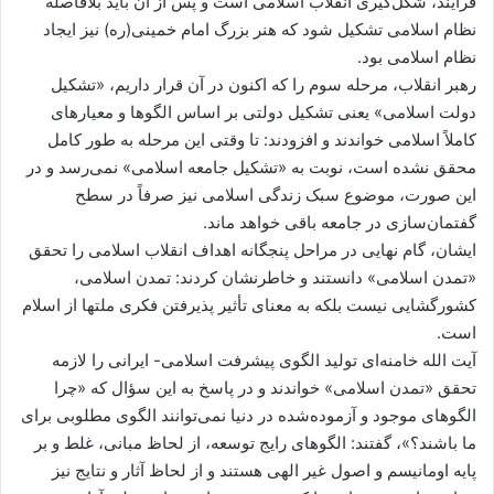
فرآیند، شکل‌گیری انقلاب اسلامی است و پس از آن باید بلافاصله
نظام اسلامی تشکیل شود که هنر بزرگ امام خمینی(ره) نیز ایجاد
نظام اسلامی بود.
رهبر انقلاب، مرحله سوم را که اکنون در آن قرار داریم، «تشکیل
دولت اسلامی» یعنی تشکیل دولتی بر اساس الگوها و معیارهای
کاملاً اسلامی خواندند و افزودند: تا وقتی این مرحله به طور کامل
محقق نشده است، نوبت به «تشکیل جامعه اسلامی» نمی‌رسد و در
این صورت، موضوع سبک زندگی اسلامی نیز صرفاً در سطح
گفتمان‌سازی در جامعه باقی خواهد ماند.
ایشان، گام نهایی در مراحل پنجگانه اهداف انقلاب اسلامی را تحقق
«تمدن اسلامی» دانستند و خاطرنشان کردند: تمدن اسلامی،
کشورگشایی نیست بلکه به معنای تأثیر پذیرفتن فکری ملتها از اسلام
است.
آیت الله خامنه‌ای تولید الگوی پیشرفت اسلامی- ایرانی را لازمه
تحقق «تمدن اسلامی» خواندند و در پاسخ به این سؤال که «چرا
الگوهای موجود و آزموده‌شده در دنیا نمی‌توانند الگوی مطلوبی برای
ما باشند؟»، گفتند: الگوهای رایج توسعه، از لحاظ مبانی، غلط و بر
پایه اومانیسم و اصول غیر الهی هستند و از لحاظ آثار و نتایج نیز