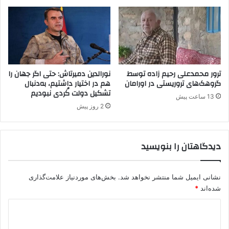
ب
ر
م
د
ب
س
س
ت
ا
ا
ز
ن
ی
ب
ترور محمدعلی رحیم زاده توسط
نورالدین دمیرتاش: حتی اگر جهان را
ت
ه
گروهک‌های تروریستی در اورامان
هم در اختیار داشتیم، به‌دنبال
ر
تشکیل دولت کُردی نبودیم
«
13 ساعت پیش
و
پ
2 روز پیش
ر
ک
ی
ک
س
»
دیدگاهتان را بنویسید
ت
ه
ا
نشانی ایمیل شما منتشر نخواهد شد.
بخش‌های موردنیاز علامت‌گذاری
شده‌اند
*
د
ی