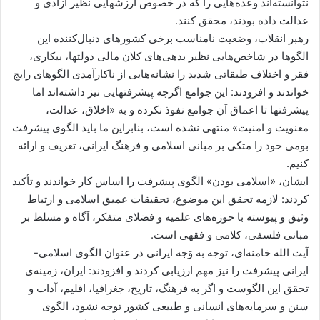
نتوانسته‌اند وعده‌هایی را که در خصوص ارزشهایی نظیر آزادی و
عدالت داده بودند، محقق کنند.
رهبر انقلاب، وضعیت نامناسب برخی کشورهای دنبال‌کننده این
الگوها در شاخص‌هایی نظیر بدهی‌های کلان مالی دولتها، بیکاری،
فقر و اختلاف طبقاتی شدید را نشانه‌هایی از ناکارآمدی الگوهای رایج
خواندند و افزودند: این جوامع اگرچه پیشرفتهایی نیز داشته‌اند اما
پیشرفتها تا اعماق آن جوامع نفوذ نکرده و به «اخلاق، عدالت،
معنویت و امنیت» منتهی نشده است، بنابراین ما باید الگوی پیشرفت
بومی خود را متکی بر مبانی اسلامی و فرهنگ ایرانی، تعریف و ارائه
کنیم.
ایشان، «اسلامی بودن» الگوی پیشرفت را اساس کار خواندند و تأکید
کردند: لازمه تحقق این موضوع، تحقیقات عمیق اسلامی و ارتباط
وثیق و پیوسته با حوزه‌های علمیه و فضلای متفکر، آگاه و مسلط بر
مبانی فلسفی، کلامی و فقهی است.
آیت الله خامنه‌ای، توجه به وَجه ایرانی در عنوان الگوی اسلامی-
ایرانی پیشرفت را نیز مهم ارزیابی کردند و افزودند: ایران، زمینه‌ی
تحقق این الگوست و اگر به فرهنگ، تاریخ، جغرافیا، اقلیم، آداب و
سنن و سرمایه‌های انسانی و طبیعی کشور توجه نشود، الگوی