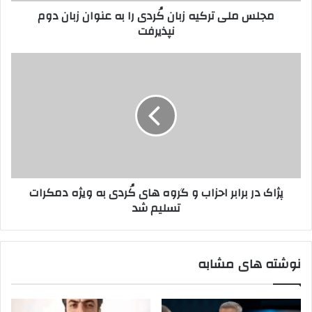
ر
مجلس ملی ترکیه زبان کُردی را به عنوان زبان دوم
ر
ک
نپذیرفت
د
ی
ک
ه
ن
ز
پ
ی
ب
ژ
د
ا
ا
ن
ک
کُ
د
ر
ر
د
ب
ی
ر
ر
ا
پژاک در برابر احزاب و گروه های کُردی به ویژه دمکرات
ا
ب
تسلیم شد
ب
ر
ه
ا
ع
ح
ن
ز
نوشته های مشابه
و
ا
ا
ب
ن
و
ز
گ