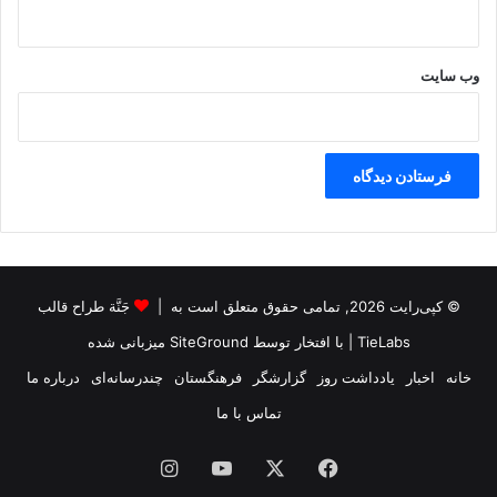
وب‌ سایت
© کپی‌رایت 2026, تمامی حقوق متعلق است به |
جَنَّة طراح قالب
TieLabs
| با افتخار توسط
SiteGround
میزبانی شده
خانه
اخبار
یادداشت روز
گزارشگر
فرهنگستان
چندرسانه‌ای
درباره ما
تماس با ما
فیس
X
یوتیوب
اینستاگرام