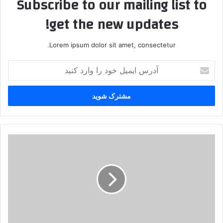
Subscribe to our mailing list to
get the new updates!
Lorem ipsum dolor sit amet, consectetur.
آ
د
ر
س
ا
ی
م
ی
م
ل
ج
خ
ل
و
س
د
م
ر
ل
ا
ی
و
ت
ا