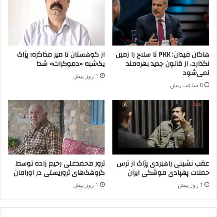
ب
ر
ا
و
ن
ه
د
ه
و
ا
هاکان فیدان: PKK تا سلاح را زمین
از کوهستان تا میز مذاکره؛ پژاک
م
ی
نگذارد، از قانون جدید بهره‌مند
یک‌شبه «دموکرات» شد!
ن
کُ
نمی‌شود
1 روز پیش
پ
ر
8 ساعت پیش
ذ
د
ی
ی
ر
ب
ف
ه
ت
و
ی
ژ
ه
عقب نشینی راهبردی پژاک از ترس
ترور محمدعلی رحیم زاده توسط
حملات پهپادی موشکی ایران
گروهک‌های تروریستی در اورامان
د
م
1 روز پیش
1 روز پیش
ک
ر
ا