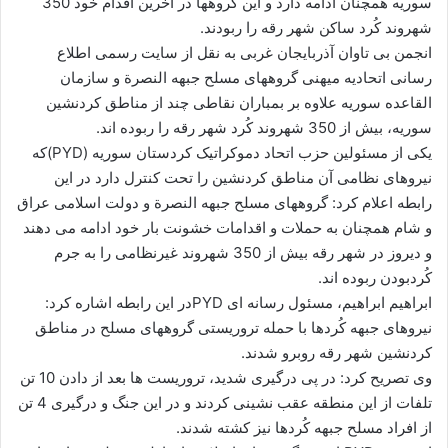
سوریه همچنان ادامه دارد و این گروهها در آخرین اقدام خود 350
ا
شهروند کُرد ساکن شهر رقه را ربودند.
ی
انجمن بی تاوان آذربایجان غربی به نقل از سایت رسمی اطلاع
م
رسانی اتحادیه میهنی گروههای مسلح جبهه النصرة و سازمان
ی
القاعده سوریه علاوه بر بمباران نقاطی چند از مناطق کردنشین
ل
سوریه، بیش از 350 شهروند کُرد شهر رقه را ربوده اند.
یکی از مسئولین حزب اتحاد دموکراتیک کردستان سوریه (PYD‌)که
نیروهای نظامی آن مناطق کردنشین را تحت کنترل دارد در این
رابطه اعلام کرد: گروههای مسلح جبهه النصرة و دولت اسلامی عراق
و شام همچنان به حملات و اقدامات خشونت بار خود ادامه می دهند
و دیروز در شهر رقه بیش از 350 شهروند غیرنظامی را به جرم
کُردبودن ربوده اند.
ابراهیم ابراهیم، مسئول رسانه ای PYD‌‌در این رابطه اشاره کرد:
نیروهای جبهه کُردها با حمله تروریستی گروههای مسلح در مناطق
کردنشین شهر رقه روبرو شدند.
وی تصریح کرد: در پی درگیری شدید، تروریست ها بعد از دادن 10 تن
تلفات از این منطقه عقب نشینی کردند و در این جنگ و درگیری 4 تن
از افراد مسلح جبهه کُردها نیز کشته شدند.