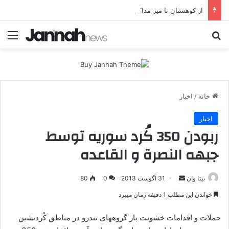
از کوهستان تا میز مذاکره؛ پژاک یک‌شبه «دموکرات» شد!
جستجو برای
منو
خانه
/
اخبار
اخبار
ربودن 350 کُرد سوریه توسط
جبهه النصرة و القاعده
بیتا وان
ا
31 آگوست 2013
0
80
ر
خواندن این مطلب 1 دقیقه زمان میبرد
س
ا
حملات و اقدامات خشونت بار گروههای تندرو در مناطق کُردنشین
ل