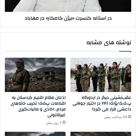
ا
ه
ر
ک
در آستانه کنسرت «بیژن کامکار» در مهاباد
ی
ن
ا
س
ز
ر
د
ت
نوشته های مشابه
خ
«
ا
ب
ن
ی
ی
ژ
ا
ن
ت
ک
"
ا
د
م
ر
ک
عقب‌نشینی دیگر در اردوگاه
اذعان مقام اقلیم کردستان به
پ
ا
پ.ک.ک/پژاک؛ YPJ در اختیار جولانی
اقدامات پ‌ک‌ک؛ تخریب خانه‌های
ی
ر
داعشی قرار می گیرد!
مردم، اخاذی و مالیات‌گیری
ر
»
غیرقانونی
24 ساعت پیش
ا
د
1 روز پیش
ن
ر
ش
م