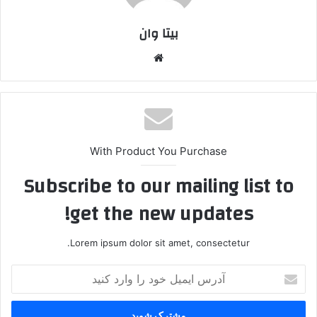
بیتا وان
وبس
ایت
With Product You Purchase
Subscribe to our mailing list to
get the new updates!
Lorem ipsum dolor sit amet, consectetur.
آ
د
ر
س