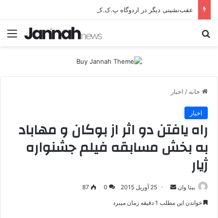
عقب‌نشینی دیگر در اردوگاه پ.ک.ک/پژاک؛ YPJ در اختیار جولانی داعشی قرار می گیرد!
جستجو برای
منو
خانه
/
اخبار
اخبار
راه یافتن دو اثر از بوکان و مهاباد
به بخش مسابقه فیلم جشنواره
ژیار
بیتا وان
ا
25 آوریل 2015
0
87
ر
خواندن این مطلب 1 دقیقه زمان میبرد
س