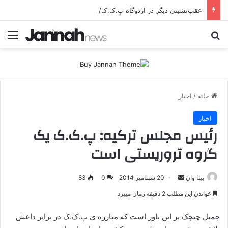
عقب‌نشینی دیگر در اردوگاه پ.ک.ک/پژاک؛ YPJ در اختیار جولانی داعشی قرار می گیرد!
جستجو برای
منو
خانه
/
اخبار
اخبار
رئیس مجلس ترکیه: پ.ک.ک یک
گروه تروریستی است
بیتا وان
ا
20 سپتامبر 2014
0
83
ر
خواندن این مطلب 2 دقیقه زمان میبرد
س
ا
جمیل چیچک بر این باور است که مبارزه ی پ.ک.ک در برابر داعش
ل