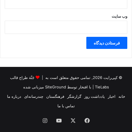
وب‌ سایت
© کپی‌رایت 2026, تمامی حقوق متعلق است به |
جَنَّة طراح قالب
TieLabs
| با افتخار توسط
SiteGround
میزبانی شده
خانه
اخبار
یادداشت روز
گزارشگر
فرهنگستان
چندرسانه‌ای
درباره ما
تماس با ما
فیس
X
یوتیوب
اینستاگرام