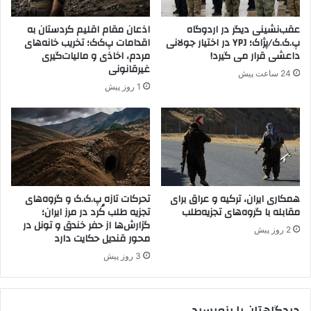
ش
م
ش
د
عقب‌نشینی دیگر در اردوگاه
اذعان مقام اقلیم کردستان به
د
ا
پ.ک.ک/پژاک؛ YPJ در اختیار جولانی
اقدامات پ‌ک‌ک؛ تخریب خانه‌های
ر
داعشی قرار می گیرد!
مردم، اخاذی و مالیات‌گیری
س
غیرقانونی
24 ساعت پیش
د
1 روز پیش
ر
م
ن
ا
ط
ق
ک
همکاری ایران، ترکیه و عراق برای
تحرکات تازه پ.ک.ک و گروه‌های
ر
مقابله با گروه‌های تجزیه‌طلب
تجزیه طلب کُرد در مرز ایران؛
د
گزارش‌ها از حفر خندق و تونل در
ن
2 روز پیش
محور قندیل حکایت دارد
ش
ی
3 روز پیش
ن
ت
ر
دیدگاهتان را بنویسید