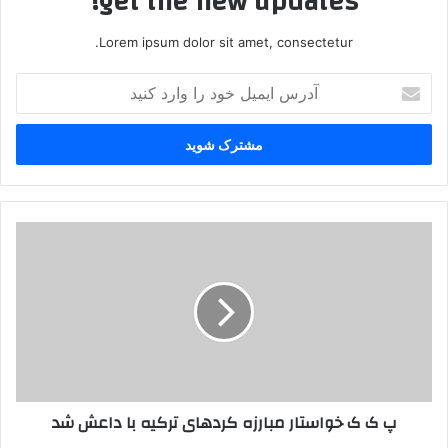
get the new updates!
Lorem ipsum dolor sit amet, consectetur.
آ
د
ر
س
ا
ی
م
ی
پ
ل
ک
خ
ک
و
خ
د
و
ر
ا
ا
س
و
ت
ا
ا
پ ک ک خواستار مبارزه کردهای ترکیه با داعش شد
ر
ر
د
م