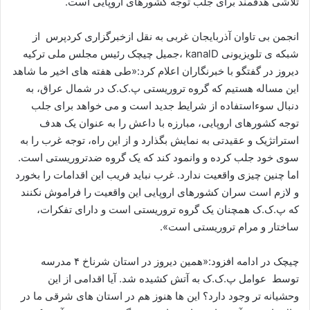
تلاشی هدفمند برای جلب توجه کشورهای اروپایی است.
ا
ی
انجمن بی تاوان آذربایجان غربی به نقل ازخبرگزاری کردپرس از
م
شبکه ی تلویزیونی kanalD ،جمیل چیچک رئیس مجلس ملی ترکیه
ی
دیروز در گفتگو با خبرنگاران اعلام کرد:«طی هفته های اخیر ما شاهد
ل
این مساله هستیم که گروه تروریستی پ.ک.ک در شمال عراق، به
دنبال سوءاستفاده از شرایط جدید است و می خواهد برای جلب
توجه کشورهای اروپایی، مبارزه با داعش را به عنوان یک هدف
استراتژیک و عقیدتی به نمایش بگذارد و از این راه، توجه غرب را به
سوی خود جلب کرده و وانمود کند که یک گروه ضدتروریستی است.
اما چنین چیزی واقعیت ندارد. غرب نباید فریب این اقدامات را بخورد
و لازم است سران کشورهای اروپایی این واقعیت را فراموش نکنند
که پ.ک.ک همچنان یک گروه تروریستی است و دارای تفکرات،
ساختار و مرام تروریستی است».
چیچک در ادامه افزود:«همین دیروز در استان شرناخ ۴ مدرسه
توسط عوامل پ.ک.ک به آتش کشیده شد. آیا اقدامی از این
وحشیانه تر وجود دارد؟ این ها هنوز هم در استان های شرقی ما در