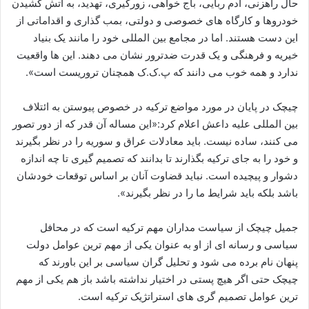
حال راهزنی، آدم ربایی، باج خواهی، زورگیری، تهدید، به آتش کشیدن
خودروها و کارگاه های خصوصی و دولتی، بمب گذاری و اقداماتی از
این دست هستند. اما در مجامع بین المللی خود را مانند یک بنیاد
خیریه و فرهنگی و یک قدرت ضدترور نشان می دهند. این ها واقعیت
ندارد و همه خوب می دانند که پ.ک.ک همچنان تروریست است».
چیچک در پایان در مورد مواضع ترکیه در خصوص پیوستن به ائتلاف
بین المللی علیه داعش اعلام کرد:«این مساله آن قدر که از دور تصور
می کنند، ساده نیست. باید معادلات عراق و سوریه را در نظر بگیرند
و خود را به جای ترکیه بگذارند تا بدانند که تصمیم گیری تا چه اندازه
دشوار و پیچیده است. نباید قضاوت آنان بر اساس توقعات خودشان
باشد بلکه باید شرایط ما را در نظر بگیرند».
جمیل چیچک از سیاست مداران مهم ترکیه است که در محافل
سیاسی و رسانه ای از او به عنوان یکی از مهم ترین عوامل دولت
پنهان نام برده می شود و تحلیل گران سیاسی بر این باورند که
چیچک حتی اگر هیچ پستی در اختیار نداشته باشد باز هم یکی از مهم
ترین عوامل تصمیم گری های استراتژیک ترکیه است.