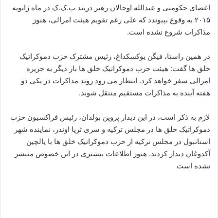
اعضای حکومتی و عبدالله اوجالان رهبر دربند پ.ک.ک در ماه ژانویه
۲۰۱۵ به وقوع بپیوندد که علی رغم تقویم هیئت امرالی، هنوز
مذاکرات شروع نشده است.
در همین راستا، فیگن یوکسکداغ، رئیس مشترک حزب دموکراتیک
خلق ها گفت: هیئت حزب دموکراتیک خلق ها بار دیگر به جزیره
امرالی سفر خواهد کرد. انتظار می رود روند مذاکرات در یکی دو
هفته آینده به مذاکرات مستقیم منتقل شوند.
لازم به ذکر است، در این دیدار پروین بولدان، رئیس فراکسیون حزب
دموکراتیک خلق ها در مجلس ترکیه و سری ثریا اوندر، نماینده شهر
استانبول در مجلس ترکیه از حزب دموکراتیک خلق ها با یالچین
آکدوغان دیدار کردند. هنوز اطلاعات بیشتری در این خصوص منتشر
نشده است