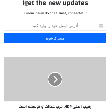
get the new updates!
Lorem ipsum dolor sit amet, consectetur.
آ
د
ر
س
ا
ی
م
ی
ر
ل
ق
خ
ی
و
ب
د
ا
ر
ص
ا
ل
و
ی
ا
H
رقیب اصلی HDP، حزب عدالت و توسعه است
ر
D