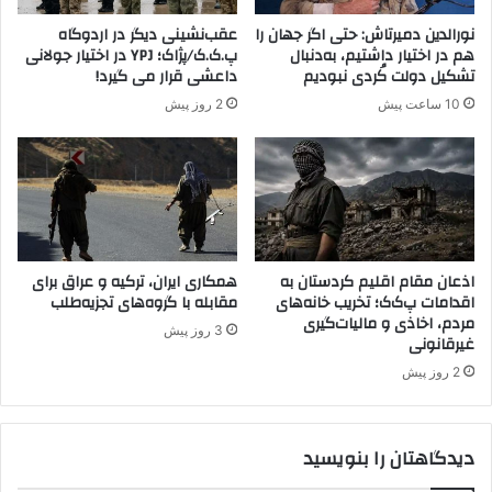
ی
نورالدین دمیرتاش: حتی اگر جهان را
عقب‌نشینی دیگر در اردوگاه
ی
هم در اختیار داشتیم، به‌دنبال
پ.ک.ک/پژاک؛ YPJ در اختیار جولانی
ب
تشکیل دولت کُردی نبودیم
داعشی قرار می گیرد!
ا
10 ساعت پیش
2 روز پیش
م
ذ
ا
ک
ر
ا
ت
ص
اذعان مقام اقلیم کردستان به
همکاری ایران، ترکیه و عراق برای
اقدامات پ‌ک‌ک؛ تخریب خانه‌های
مقابله با گروه‌های تجزیه‌طلب
ل
مردم، اخاذی و مالیات‌گیری
ح
3 روز پیش
غیرقانونی
ا
س
2 روز پیش
ت
دیدگاهتان را بنویسید