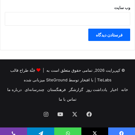
وب‌ سایت
© کپی‌رایت 2026, تمامی حقوق متعلق است به |
جَنَّة طراح قالب
TieLabs
| با افتخار توسط
SiteGround
میزبانی شده
خانه
اخبار
یادداشت روز
گزارشگر
فرهنگستان
چندرسانه‌ای
درباره ما
تماس با ما
فیس
X
یوتیوب
اینستاگرام
بوک