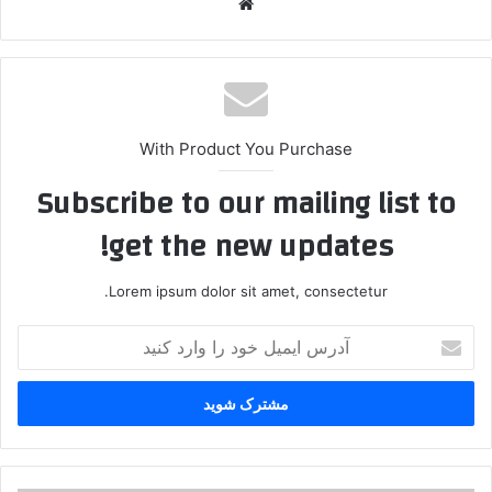
وبس
ایت
With Product You Purchase
Subscribe to our mailing list to
get the new updates!
Lorem ipsum dolor sit amet, consectetur.
آ
د
ر
س
ا
ی
م