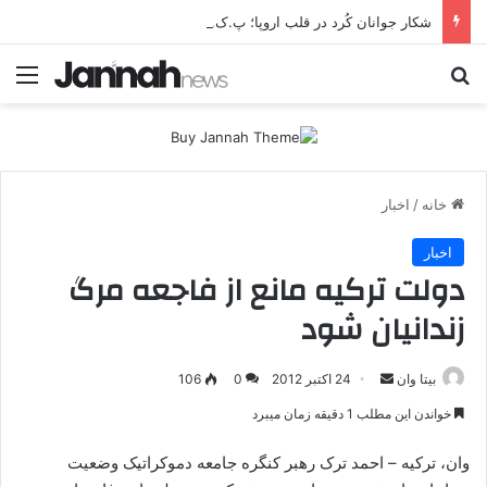
شکار جوانان کُرد در قلب اروپا؛ پ.ک.ک چگونه از آزادی‌های غرب برای تأمین نیروی انسانی سوءاستفاده می‌کند؟
جستجو برای
منو
خانه
/
اخبار
اخبار
دولت ترکیه مانع از فاجعه مرگ
زندانیان شود
بیتا وان
ا
24 اکتبر 2012
0
106
ر
خواندن این مطلب 1 دقیقه زمان میبرد
س
ا
وان، ترکیه – احمد ترک رهبر کنگره جامعه دموکراتیک وضعیت
ل