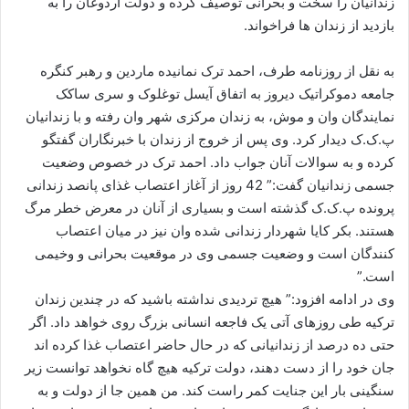
زندانیان را سخت و بحرانی توصیف کرده و دولت اردوغان را به
ا
بازدید از زندان ها فراخواند.
ی
م
به نقل از روزنامه طرف، احمد ترک نمانیده ماردین و رهبر کنگره
ی
جامعه دموکراتیک دیروز به اتفاق آیسل توغلوک و سری ساکک
ل
نمایندگان وان و موش، به زندان مرکزی شهر وان رفته و با زندانیان
پ.ک.ک دیدار کرد. وی پس از خروج از زندان با خبرنگاران گفتگو
کرده و به سوالات آنان جواب داد. احمد ترک در خصوص وضعیت
جسمی زندانیان گفت:” 42 روز از آغاز اعتصاب غذای پانصد زندانی
پرونده پ.ک.ک گذشته است و بسیاری از آنان در معرض خطر مرگ
هستند. بکر کایا شهردار زندانی شده وان نیز در میان اعتصاب
کنندگان است و وضعیت جسمی وی در موقعیت بحرانی و وخیمی
است.”
وی در ادامه افزود:” هیچ تردیدی نداشته باشید که در چندین زندان
ترکیه طی روزهای آتی یک فاجعه انسانی بزرگ روی خواهد داد. اگر
حتی ده درصد از زندانیانی که در حال حاضر اعتصاب غذا کرده اند
جان خود را از دست دهند، دولت ترکیه هیچ گاه نخواهد توانست زیر
سنگینی بار این جنایت کمر راست کند. من همین جا از دولت و به