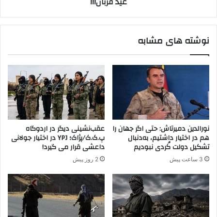
عید قربان!!!
ا
ر
ک
و
ه
ک
نوشته های مشابه
س
ک
و
ل
ا
ر
ی
س
م
نورالدین دمیرتاش: حتی اگر جهان را
عقب‌نشینی دیگر در اردوگاه
پ
هم در اختیار داشتیم، به‌دنبال
پ.ک.ک/پژاک؛ YPJ در اختیار جولانی
.
تشکیل دولت کُردی نبودیم
داعشی قرار می گیرد!
ک
3 ساعت پیش
2 روز پیش
.
ک
و
پ
ژ
ا