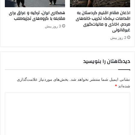
ک
ب
اذعان مقام اقلیم کردستان به
همکاری ایران، ترکیه و عراق برای
اقدامات پ‌ک‌ک؛ تخریب خانه‌های
مقابله با گروه‌های تجزیه‌طلب
ه
مردم، اخاذی و مالیات‌گیری
م
3 روز پیش
غیرقانونی
ن
ا
2 روز پیش
س
ب
ت
دیدگاهتان را بنویسید
ع
ی
د
نشانی ایمیل شما منتشر نخواهد شد.
بخش‌های موردنیاز علامت‌گذاری
ق
شده‌اند
*
ر
ب
د
ا
ی
ن
!
د
!
گ
!
ا