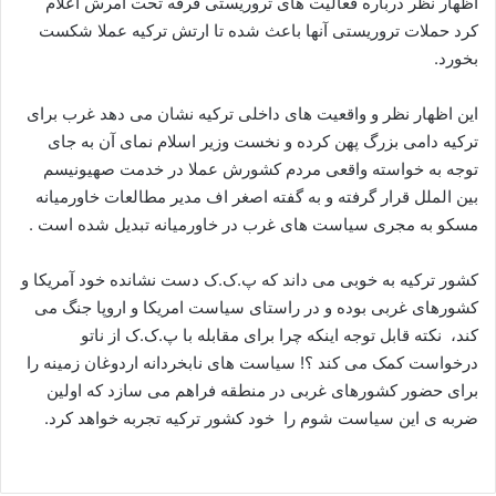
اظهار نظر درباره فعالیت های تروریستی فرقه تحت امرش اعلام
ا
کرد حملات تروریستی آنها باعث شده تا ارتش ترکیه عملا شکست
ی
بخورد.
م
ی
این اظهار نظر و واقعیت های داخلی ترکیه نشان می دهد غرب برای
ل
ترکیه دامی بزرگ پهن کرده و نخست وزیر اسلام نمای آن به جای
توجه به خواسته واقعی مردم کشورش عملا در خدمت صهیونیسم
بین الملل قرار گرفته و به گفته اصغر اف مدیر مطالعات خاورمیانه
مسکو به مجری سیاست های غرب در خاورمیانه تبدیل شده است .
کشور ترکیه به خوبی می داند که پ.ک.ک دست نشانده خود آمریکا و
کشورهای غربی بوده و در راستای سیاست امریکا و اروپا جنگ می
کند، نکته قابل توجه اینکه چرا برای مقابله با پ.ک.ک از ناتو
درخواست کمک می کند ؟! سیاست های نابخردانه اردوغان زمینه را
برای حضور کشورهای غربی در منطقه فراهم می سازد که اولین
ضربه ی این سیاست شوم را خود کشور ترکیه تجربه خواهد کرد.