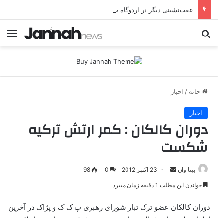
عقب‌نشینی دیگر در اردوگاه پ.ک.ک/پژاک؛ YPJ در اختیار جولانی داعشی قرار می گیرد!
جستجو برای
منو
خانه
/
اخبار
اخبار
دوران کالکان : کمر ارتش ترکیه
شکست
بیتا وان
ا
23 اکتبر 2012
0
98
ر
خواندن این مطلب 1 دقیقه زمان میبرد
س
ا
دوران کالکان عضو ترک تبار شورای رهبری پ ک ک و پژاک در آخرین
ل