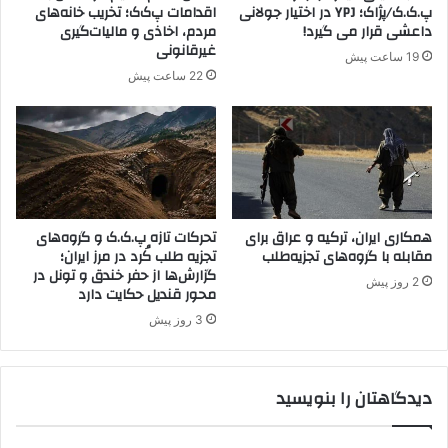
ا
پ.ک.ک/پژاک؛ YPJ در اختیار جولانی
اقدامات پ‌ک‌ک؛ تخریب خانه‌های
د
داعشی قرار می گیرد!
مردم، اخاذی و مالیات‌گیری
ا
غیرقانونی
19 ساعت پیش
ر
22 ساعت پیش
و
ی
ن
ی
ف
ی
ل
همکاری ایران، ترکیه و عراق برای
تحرکات تازه پ.ک.ک و گروه‌های
د
مقابله با گروه‌های تجزیه‌طلب
تجزیه طلب کُرد در مرز ایران؛
ب
گزارش‌ها از حفر خندق و تونل در
ه
2 روز پیش
محور قندیل حکایت دارد
آ
ن
3 روز پیش
ک
ا
ر
دیدگاهتان را بنویسید
ا