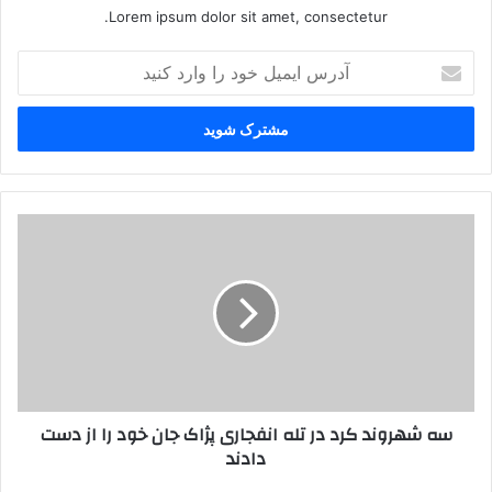
Lorem ipsum dolor sit amet, consectetur.
آ
د
ر
س
ا
ی
م
ی
س
ل
ه
خ
ش
و
ه
د
ر
ر
و
ا
ن
و
د
ا
ک
سه شهروند کرد در تله انفجاری پژاک جان خود را از دست
ر
ر
دادند
د
د
ک
د