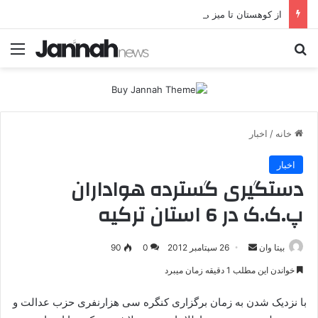
از کوهستان تا میز مذاکره؛ پژاک یک‌شبه «دموکرات» شد!
جستجو برای
منو
خانه
/
اخبار
اخبار
دستگیری گسترده هواداران
پ.ک.ک در 6 استان ترکیه
بیتا وان
ا
26 سپتامبر 2012
0
90
ر
خواندن این مطلب 1 دقیقه زمان میبرد
س
ا
با نزدیک شدن به زمان برگزاری کنگره سی هزارنفری حزب عدالت و
ل