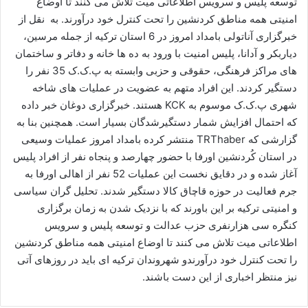
توسعه پلیس و سرویس اطلاعاتی میت تلاش می کنند تا اوضاع
ا
امنیتی همه مناطق کردنشین را تحت کنترل خود درآورند. به نقل از
ی
خبرگزاری آناتولی بامداد امروز در 6 استان ترکیه از جمله مرسین،
م
دیاربکر و آدانا، پلیس امنیت با ورود به ده ها خانه و دفاتر و ساختمان
ی
های مراکز فرهنگی، حقوقی و حزبی وابسته به پ.ک.ک 35 نفر را
ل
دستگیر کردند. این افراد متهم به عضویت در عملیات های شاخه
شهری پ.ک.ک موسوم به KCK هستند. خبرگزاری دوغان خبر داده
که احتمال افزایش شمار دستگیرشدگان بسیار است. همچنین بنا به
گزارشی که TRThaber منتشر کرده بامداد امروز عملیات وسیعی
در استان کُردنشین اورفا با حضور چهارصد و پنجاه نفر از افراد پلیس
آغاز شده و در دقایق نخست این عملیات 52 نفر از اهالی اورفا به
جرم فعالیت در حوزه قاچاق کالا دستگیر شدند. تحلیل گران سیاسی
و امنیتی ترکیه بر این باورند که با نزدیک شدن به زمان برگزاری
کنگره سی هزارنفری حزب عدالت و توسعه پلیس و سرویس
اطلاعاتی میت تلاش می کنند تا اوضاع امنیتی همه مناطق کردنشین
را تحت کنترل خود درآورندو شهروندان ترکیه ای باید در روزهای آتی
نیز منتظر اخباری از این دست باشند.