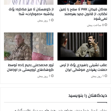
ر
ا
ا
ی
هاکان فیدان: PKK تا سلاح را زمین
از کوهستان تا میز مذاکره؛ پژاک
ا
ل
نگذارد، از قانون جدید بهره‌مند
یک‌شبه «دموکرات» شد!
ز
ی
نمی‌شود
1 روز پیش
د
ب
8 ساعت پیش
س
ه
ت
م
د
ل
ا
ا
د
ق
ن
ا
د
ت
ب
عقب نشینی راهبردی پژاک از ترس
ترور محمدعلی رحیم زاده توسط
حملات پهپادی موشکی ایران
گروهک‌های تروریستی در اورامان
ا
و
1 روز پیش
1 روز پیش
ک
ل
ا
دیدگاهتان را بنویسید
ی
خ
و
نشانی ایمیل شما منتشر نخواهد شد.
بخش‌های موردنیاز علامت‌گذاری
د