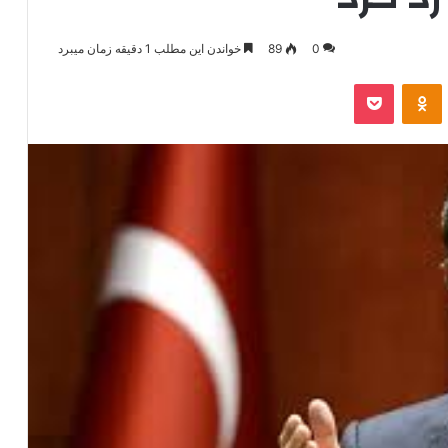
0
89
خواندن این مطلب 1 دقیقه زمان میبرد
‫VKonta
‫Odnoklassniki
پاکت