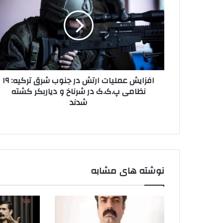
ز
د
ا
ر
ی
ا
ش
و
ع
ا
م
ر
ل
د
افزایش عملیات ارتش در جنوب شرق ترکیه: ۱۹
ی
ک
نظامی پ.ک.ک در شرناخ و دیاربکر کشته
ا
ن
شدند
ت
ی
ا
د
ر
ت
ش
د
ر
نوشته های مشابه
ج
ن
و
ب
ش