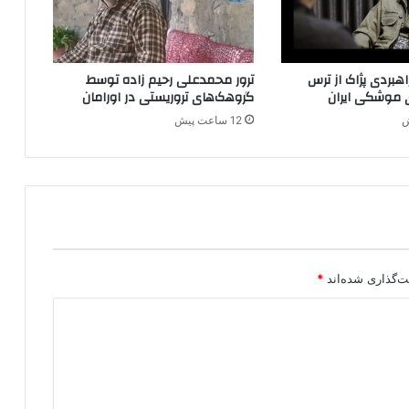
و
ل
ت
ت
بردی پژاک از ترس
ترور محمدعلی رحیم زاده توسط
ر
 موشکی ایران
گروهک‌های تروریستی در اورامان
ک
ی
12 ساعت پیش
ه
؛
پ
ل
ی
س
ت
ر
ت‌گذاری شده‌اند
*
ک
ی
ه
د
ر
ا
ق