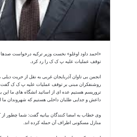
«احمد داود اوغلو» نخست وزیر ترکیه درخواست صدها نف
توقف عملیات علیه پ ک ک را رد کرد.
انجمن بی تاوان آذربایجان غربی به نقل از حریت دیلی
روشنفکران مبنی بر توقف عملیات علیه پ ک ک گفت: وا
تروریسم هستیم عده ای از اساتید انشگاه های ما این بی
داعش و جدایی طلبان داخلی هستیم که شهروندان ما از جمله کودک ۵ س
وی خطاب به امضا کنندگان بیانیه گفت: شما چطور از 
منازل مسکونی اطراف آن حمله کرده اند.