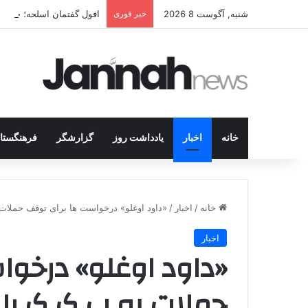
شنبه, آگوست 8 2026
خبر فوری
افول گفتمان اسلحه؛ چرا مبا
خانه
اخبار
یادداشت روز
گزارشگر
فرهنگستا
خانه
/
اخبار
/
«داود اوغلو» درخواست ها برای توقف حملات 
اخبار
«داود اوغلو» درخو
حملات به پ ک ک را 