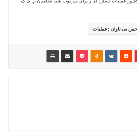
کشور عملیات گسترد ای ر برای سرگوب شبه نظامیان پ ک ک
جمن بی تاوان ;عملیات
‫پین‌ترست
‫رددیت
‫VKontakte
‫Odnoklassniki
پاکت
اشتراک گذاری از طریق ایمیل
چاپ