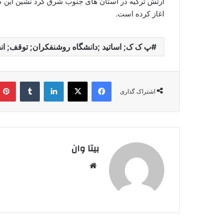
ارتش ترکیه در استان های جنوب شرق کرد نشین این 
اغاز کرده است.
پ ک ک; اساتید ;دانشگاه روشنفکران; توقف; ان
فیس بوک
X
لینکدین
‫تامبلر
اشتراک گذاری
بیتا وان
وبس
ایت