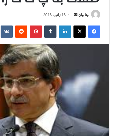
بیتا وان
ا
16 ژانویه 2016
ر
فیس بوک
X
لینکدین
‫تامبلر
‫پین‌ترست
‫رددیت
kte
س
ا
ل
ا
ی
م
ی
ل