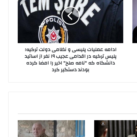
ا
م
ه
ع
م
ل
ی
ادامه عملیات پلیسی و نظامی دولت ترکیه؛
ا
پلیس ترکیه در اقدامی عجیب ۱۹ نفر از اساتید
ت
دانشگاه که "نامه صلح" اخیر را امضا کرده
پ
بودند دستگیر کرد
ل
ی
س
ی
و
ن
ظ
ا
م
ی
د