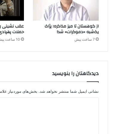
ر
ق
ت
ر
از کوهستان تا میز مذاکره؛ پژاک
عقب نشینی راه
ک
یک‌شبه «دموکرات» شد!
حملات پهپادی
ی
ه
7 ساعت پیش
10 ساعت پیش
:
۱
۹
ن
ظ
دیدگاهتان را بنویسید
ا
م
ی
نشانی ایمیل شما منتشر نخواهد شد.
بخش‌های موردنیاز علام
پ
د
.
ک
ی
.
د
ک
د
گ
ر