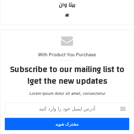
بیتا وان
وبس
ایت
With Product You Purchase
Subscribe to our mailing list to
get the new updates!
Lorem ipsum dolor sit amet, consectetur.
آ
د
ر
س
ا