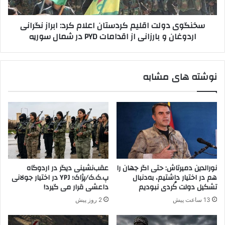
ا
و
ب
ل
سخنگوی دولت اقلیم کردستان اعلام کرد: ابراز نگرانی
ل
ت
اردوغان و بارزانی از اقدامات PYD در شمال سوریه‌
ه
ا
ب
ق
ا
ل
د
ی
نوشته های مشابه
ا
م
ع
ک
ش
ر
و
د
پ
س
.
ت
ک
ا
.
ن
ک
ا
نورالدین دمیرتاش: حتی اگر جهان را
عقب‌نشینی دیگر در اردوگاه
و
ع
هم در اختیار داشتیم، به‌دنبال
پ.ک.ک/پژاک؛ YPJ در اختیار جولانی
ا
ل
تشکیل دولت کُردی نبودیم
داعشی قرار می گیرد!
ر
ا
13 ساعت پیش
2 روز پیش
د
م
خ
ک
ا