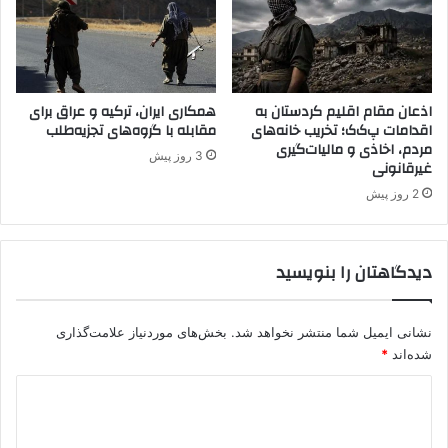
ر
ک
د
س
:
و
ا
ر
ب
ی
ر
اذعان مقام اقلیم کردستان به
همکاری ایران، ترکیه و عراق برای
ه
اقدامات پ‌ک‌ک؛ تخریب خانه‌های
مقابله با گروه‌های تجزیه‌طلب
ا
مردم، اخاذی و مالیات‌گیری
ش
ز
3 روز پیش
غیرقانونی
د
ن
ه
گ
2 روز پیش
ا
ر
س
ا
ت
ن
دیدگاهتان را بنویسید
ی
ا
ر
نشانی ایمیل شما منتشر نخواهد شد.
بخش‌های موردنیاز علامت‌گذاری
د
شده‌اند
*
و
غ
د
ا
ی
ن
و