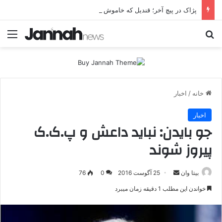
پژاک در پیچ آخر؛ قندیل که خاموش شود، شاخه ایرانی چه خواهد کرد؟
جستجو برای
منو
خانه
/
اخبار
اخبار
جو بایدن: نباید داعش و پ.ک.ک
پیروز شوند
بیتا وان
ا
25 آگوست 2016
0
76
ر
خواندن این مطلب 1 دقیقه زمان میبرد
س
ا
ل