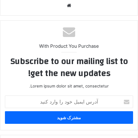
وبس
ایت
With Product You Purchase
Subscribe to our mailing list to
get the new updates!
Lorem ipsum dolor sit amet, consectetur.
آ
د
ر
س
ا
ی
م