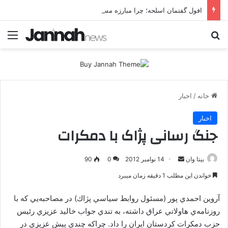
افول گفتمان اسلحه؛ چرا مبارزه مسلحانه در میان کردها اعتبار گذشته را ندارد؟
جستجو برای
منو
خانه
/
اخبار
اخبار
جنگ رسانی پژاک با دمکرات
بیتا وان
ا
14 نوامبر 2012
0
90
ر
خواندن این مطلب 1 دقیقه زمان میبرد
س
ا
آروين احمدي پور (مسئول روابط سياسي پژاك) در مصاحبه‌يي كه با
ل
روزنامه‌ي هاولاتي عراق داشته، به تندي جواب خاليد عزيزي رئيس
ا
حزب دمكرات كردستان ايران را داد. چراكه چندي پيش عزيزي در