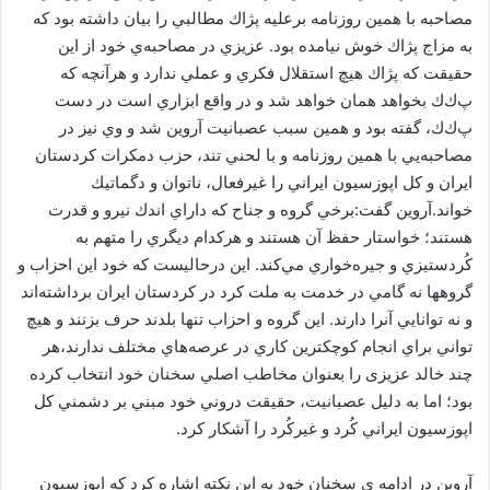
ی
مصاحبه با همين روزنامه برعليه پژاك مطالبي را بيان داشته بود كه
م
به مزاج پژاك خوش نيامده بود. عزيزي در مصاحبه‌ي خود از اين
ی
حقيقت كه پژاك هيچ استقلال فكري و عملي ندارد و هرآنچه كه
ل
پ‌ك‌ك بخواهد همان خواهد شد و در واقع ابزاري است در دست
پ‌ك‌ك، گفته بود و همين سبب عصبانيت آروين شد و وي نيز در
مصاحبه‌يي با همين روزنامه و با لحني تند، حزب دمكرات كردستان
ايران و كل اپوزسيون ايراني را غيرفعال، ناتوان و دگماتيك
خواند.آروین گفت:برخي گروه و جناح كه داراي اندك نيرو و قدرت
هستند؛ خواستار حفظ آن هستند و هركدام ديگري را متهم به
كُردستيزي و جيره‌خواري مي‌كند. اين درحاليست كه خود اين احزاب و
گروهها نه گامي در خدمت به ملت كرد در كردستان ايران برداشته‌اند
و نه توانايي آنرا دارند. اين گروه و احزاب تنها بلدند حرف بزنند و هيچ
تواني براي انجام كوچكترين كاري در عرصه‌هاي مختلف ندارند،هر
چند خالد عزیزی را بعنوان مخاطب اصلي سخنان خود انتخاب كرده
بود؛ اما به دليل عصبانيت، حقيقت دروني خود مبني بر دشمني كل
اپوزسيون ايراني كُرد و غيركُرد را آشكار کرد.
آروین در ادامه ی سخنان خود به این نکته اشاره کرد که اپوزسیون