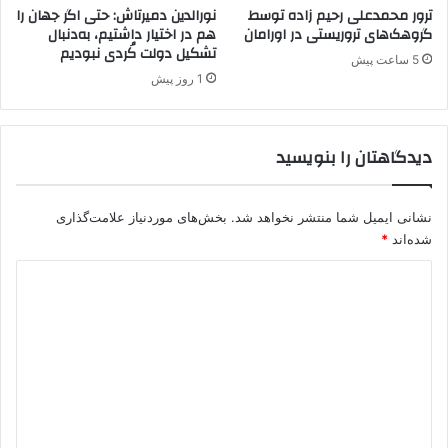
ن
ترور محمدعلی رحیم زاده توسط
نورالدین دمیرتاش: حتی اگر جهان را
د
گروهک‌های تروریستی در اورامان
هم در اختیار داشتیم، به‌دنبال
تشکیل دولت کُردی نبودیم
5 ساعت پیش
1 روز پیش
دیدگاهتان را بنویسید
نشانی ایمیل شما منتشر نخواهد شد.
بخش‌های موردنیاز علامت‌گذاری
شده‌اند
*
د
ی
د
گ
ا
ه