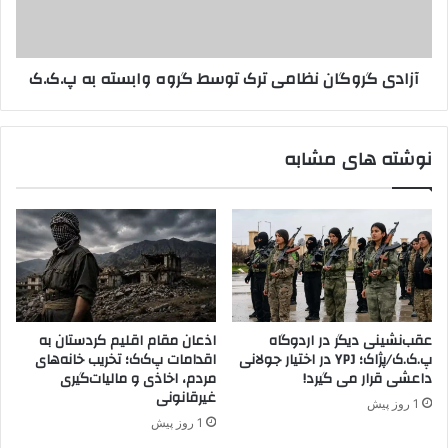
ی
ر
ت
و
د
گ
آزادی گروگان نظامی ترک توسط گروه وابسته به پ.ک.ک
ا
ا
ن
ن
ش‌
ن
ا
ظ
نوشته های مشابه
ف
ا
ز
م
ا
ی
ی
ت
ی
ر
ب
ک
ر
ت
ا
و
ی
س
عقب‌نشینی دیگر در اردوگاه
اذعان مقام اقلیم کردستان به
ا
ط
پ.ک.ک/پژاک؛ YPJ در اختیار جولانی
اقدامات پ‌ک‌ک؛ تخریب خانه‌های
ق
گ
داعشی قرار می گیرد!
مردم، اخاذی و مالیات‌گیری
ش
ر
غیرقانونی
1 روز پیش
ا
و
1 روز پیش
ر
ه