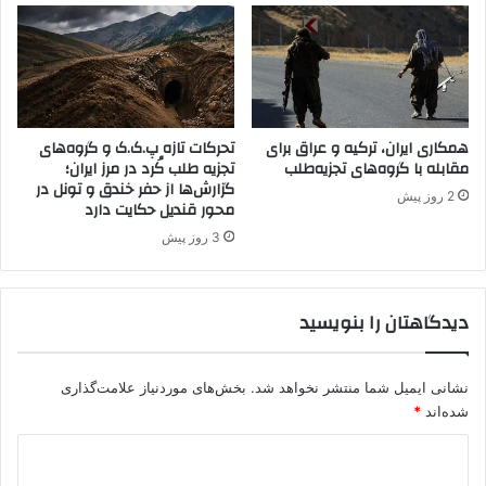
م
و
خ
ا
ت
ب
ل
س
ف
ت
ک
ه
ش
همکاری ایران، ترکیه و عراق برای
تحرکات تازه پ.ک.ک و گروه‌های
ب
مقابله با گروه‌های تجزیه‌طلب
تجزیه طلب کُرد در مرز ایران؛
و
ه
گزارش‌ها از حفر خندق و تونل در
ر
پ
2 روز پیش
محور قندیل حکایت دارد
ت
.
ب
ک
3 روز پیش
ی
.
ی
ک
ن
دیدگاهتان را بنویسید
ش
و
د
نشانی ایمیل شما منتشر نخواهد شد.
بخش‌های موردنیاز علامت‌گذاری
شده‌اند
*
د
ی