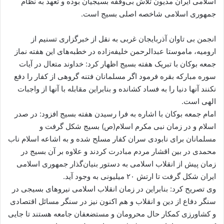
اسلامی ایران مدیون تلاش بی‌وقفه بسیجیان بوده و تعهد به نظام
ا
جمهوری اسلامی شاخصه اصلی بسیج است.
ی
م
انجمن بی تاوان آذربایجان غربی به نقل از خبرگزاری تسنیم از
ی
ارومیه، ماموستا عبدالرحمن خلیفه‌زاده در خطبه‌های این هفته نماز
ل
جمعه بوکان با تبریک هفته بسیج اظهار کرد: خداوند متعال در آیات
سوره مبارکه بقره فرمود اگر مسلمانان فتنه گروهی از کفار را دفع
نکنند آنها دنیا را به فساد کشانده و بنابراین مقابله با آنها از واجبات
الهی است.
امام جمعه بوکان با اشاره به فرا رسیدن هفته بسیج افزود: در صدر
اسلام و در زمان نبی مکرم اسلام(ص) بسیج شکل گرفت و
مسلمانان برای نابودی سران کفار مسلح شده و به اشاعه اسلام ناب
محمدی در بین اقشار مردم مبادرت کردند و علاوه بر آن بسیج در
زمان پیش از انقلاب اسلامی به دستور بنیان‌گذار جمهوری اسلامی
ایران شکل گرفت تا ارتش ۲۰ میلیونی به وجود آید.
وی تصریح کرد: بنابراین در زمان انقلاب اسلامی نیروهای بسیجی در
سنگر دفاع از دین و انقلاب و هم اکنون نیز در سنگر مسائل اقتصادی
و کشاورزی کمکار حال محرومان و مستضعفان جامعه هستند تا جایی