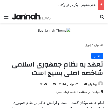
عقب‌نشینی دیگر در اردوگاه پ.ک.ک/پژاک؛ YPJ در اختیار جولانی داعشی قرار می گیرد!
جستجو برای
منو
خانه
/
اخبار
اخبار
تعهد به نظام جمهوری اسلامی
شاخصه اصلی بسیج است
بیتا وان
ا
22 نوامبر 2014
0
95
ر
خواندن این مطلب 1 دقیقه زمان میبرد
س
ا
امام جمعه بوکان گفت: امنیت و آرامش حاکم بر نظام جمهوری
ل