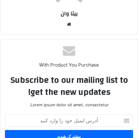
بیتا وان
وبس
ایت
With Product You Purchase
Subscribe to our mailing list to
get the new updates!
Lorem ipsum dolor sit amet, consectetur.
آ
د
ر
س