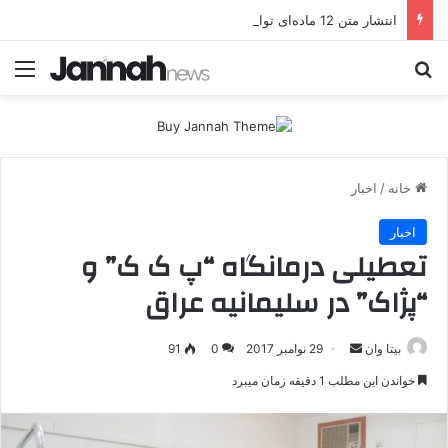
انتشار متن 12 ماده‌ای توافق نهایی بین ترکیه و پ.ک.ک
جستجو برای
منو
خانه
/
اخبار
اخبار
تعطیلی درمانگاه “پ ک ک” و
“پژاک” در سلیمانیه عراق
بیتا وان
ا
29 نوامبر 2017
0
91
ر
خواندن این مطلب 1 دقیقه زمان میبرد
س
ا
ل