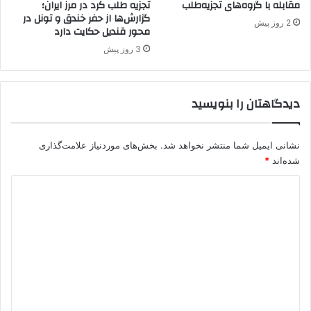
مقابله با گروه‌های تجزیه‌طلب
تجزیه طلب کُرد در مرز ایران؛
ن
ر
گزارش‌ها از حفر خندق و تونل در
ی
ج
2 روز پیش
محور قندیل حکایت دارد
م
ن
ا
و
3 روز پیش
ک
ب
و
ت
ر
دیدگاهتان را بنویسید
ک
ی
ه
نشانی ایمیل شما منتشر نخواهد شد.
بخش‌های موردنیاز علامت‌گذاری
شده‌اند
*
د
ی
د
گ
ا
ه
*