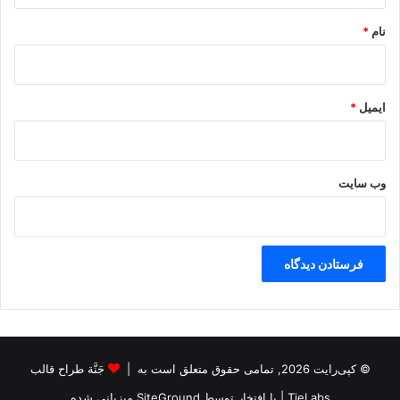
نام
*
ایمیل
*
وب‌ سایت
© کپی‌رایت 2026, تمامی حقوق متعلق است به |
جَنَّة طراح قالب
TieLabs
| با افتخار توسط
SiteGround
میزبانی شده