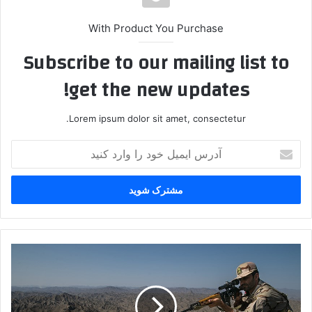
With Product You Purchase
Subscribe to our mailing list to
get the new updates!
Lorem ipsum dolor sit amet, consectetur.
آ
د
ر
س
ا
ی
م
ی
م
ل
ت
خ
و
و
ا
د
ر