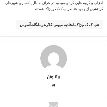
احزاب و گروه هایی کُردی موجود در عراق بدنبال پاکسازی شهرهای
کردنشین از وجود عناصر پ ک ک و پژاک هستند.
پ ک ک ،پژاک،اتحادیه میهنی،کلار،درمانگاه،آسوس
بیتا وان
وبس
ایت