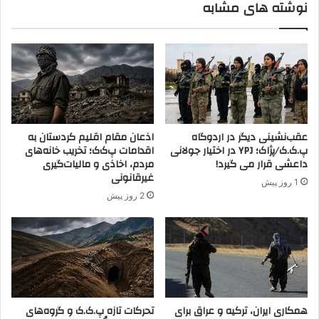
نوشته های مشابه
ق
و
ت
ا
د
ب
ا
س
ر
ت
د
ه
ل
ب
ی
ه
ر
س
عقب‌نشینی دیگر در اردوگاه
اذعان مقام اقلیم کردستان به
ا
ا
پ.ک.ک/پژاک؛ YPJ در اختیار جولانی
اقدامات پ‌ک‌ک؛ تخریب خانه‌های
ن
ز
داعشی قرار می گیرد!
مردم، اخاذی و مالیات‌گیری
م
م
غیرقانونی
1 روز پیش
ر
ا
2 روز پیش
د
ن
ا
پ
ن
.
م
ک
ر
.
ز
ک
ب
.
ا
همکاری ایران، ترکیه و عراق برای
تحرکات تازه پ.ک.ک و گروه‌های
د