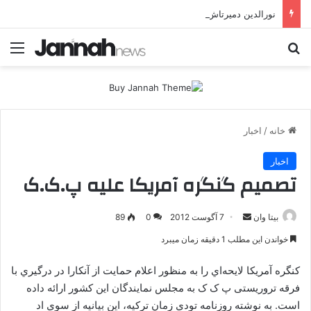
نورالدین دمیرتاش: حتی اگر جهان را هم در اختیار داشتیم، به‌دنبال تشکیل دولت کُردی نبودیم
جستجو برای
منو
خانه
/
اخبار
اخبار
تصمیم گنگره آمریکا علیه پ.ک.ک
بیتا وان
ا
7 آگوست 2012
0
89
ر
خواندن این مطلب 1 دقیقه زمان میبرد
س
ا
كنگره آمريكا لايحه‌اي را به منظور اعلام حمايت از آنكارا در درگيري با
ل
فرقه تروریستی پ ک ک به مجلس نمايندگان اين كشور ارائه داده
ا
است. به نوشته روزنامه تودي زمان تركيه، اين بيانيه از سوي اد