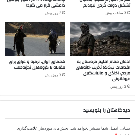
ن
خ
تشکیل دولت کُردی نبودیم
داعشی قرار می گیرد!
ک
و
3 ساعت پیش
2 روز پیش
و
د
د
ت
ک
ر
ا
و
ن
ر
پ
ی
ر
س
و
ت
اذعان مقام اقلیم کردستان به
همکاری ایران، ترکیه و عراق برای
ژ
اقدامات پ‌ک‌ک؛ تخریب خانه‌های
مقابله با گروه‌های تجزیه‌طلب
ه
مردم، اخاذی و مالیات‌گیری
ه
ا
3 روز پیش
غیرقانونی
ف
ر
2 روز پیش
ی
ب
ج
دیدگاهتان را بنویسید
و
ا
ن
نشانی ایمیل شما منتشر نخواهد شد.
بخش‌های موردنیاز علامت‌گذاری
ا
شده‌اند
*