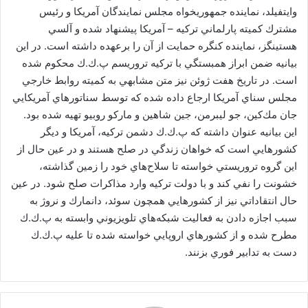
ی
وايتفيلد، نماينده جمهوریخواه مجلس نمايندگان آمريكا و رئيس
م
مشترك كميته پارلماني تركيه – آمريكا پيشنهاد شده و آلسي
ی
هستينگز، نماينده كنگره حمايت از آن را برعهده داشته است. در اين
ل
بيانيه ضمن ابراز همبستگي با تركيه تروريسم پ.ك.ك محكوم شده
است. در تاريخ هفت ژوئن نيز متن مشابهي به كميته روابط خارجي
مجلس سناي آمريكا ارجاع داده شده كه توسط سناتورهاي آمريكايي
جان مك‌كين، جو ليبرمن، جين شاهين و ماركو روبيو تهيه شده بود.
اين بيانيه عنوان داشته كه پ.ك.ك دشمن تركيه، آمريكا و ديگر
كشورهايي است كه خواهان زندگي در صلح هستند و در عين حال از
اين گروه تروريستي خواسته تا سلاح‌هاي خود را زمين گذاشته،
خشونت‌ را نفي كند و با دولت تركيه وارد مذاكرات صلح شود. در عين
حال انتقاداتي نيز از كشورهايي همچون سوئد، دانمارك و نروژ به
سبب اجازه دادن به فعاليت شبكه‌هاي تلويزيوني وابسته به پ.ك.ك
مطرح شده و از كشورهاي اروپايي خواسته شده تا عليه پ.ك.ك
دست به تدابير فوري بزنند.